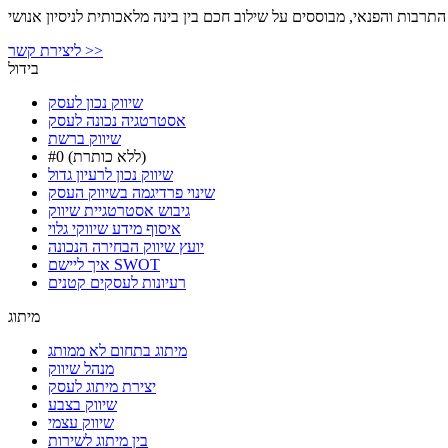
התרבות והפנאי, מבוססים על שילוב חכם בין בינה מלאכותית לניסיון אנושי
ליצירת קשר >>
בידול
שיווק נכון לעסק
אסטרטגיה נכונה לעסק
שיווק ברשת
#0 (ללא כותרת)
שיווק נכון לרעיון גדול
שינוי פרדיגמה בשיווק העסק
גיבוש אסטרטגיית שיווק
איסוף מידע שיווקי גלוי
יועץ שיווק הבחירה הנכונה
איך ליישם SWOT
רעיונות לעסקים קטנים
מיתוג
מיתוג בתחום לא ממותג
מנהל שיווק
יצירת מיתוג לעסק
שיווק בצבע
שיווק עצמי
בין מיתוג לשירות