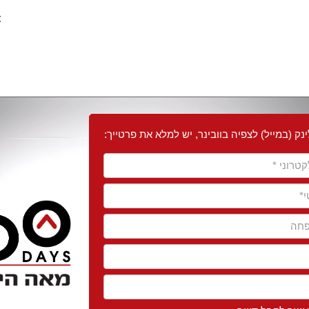
א
ק (במייל) לצפיה בוובינר, יש למלא את פרטייך: