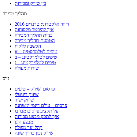
בין שיווק ומכירות
תהליך מכירה
דיוור אלקטרוני: טרנדים 2016
איך להיפטר מלקוחות
בניית תהליך המכירה
הטמעת תהליך מכירה
הקשבה ללקוח
טיפים לטלמרקטינג – א
טיפים לטלמרקטינג – ב
טיפים לטלמרקטינג – ג
שירות מעולה
גיוס
פרסום ושיווק – טיפים
שיווק דיגיטלי
שיווק ישיר
פרסום – עולם דינמי ומשתנה
על תקציב פרסום מבוזבז
איך לתכנן מבצע מכירות
מבצע הוגן
קהל יעד מפולח
שיווק נכון בדרך שונה