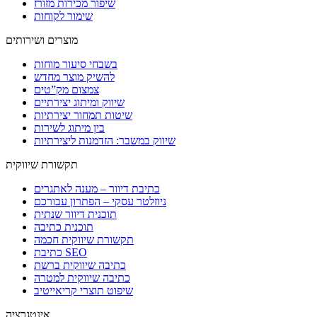
שיפור מכירות מזורז
שימור לקוחות
מוצרים ושירותים
בשבחי סיעור מוחות
להשיק מוצר מחדש
צמצום מק”טים
שיווק ומיתוג יצירתיים
שיטות תמחור יצירתיות
בין מיתוג לשירות
שיווק במשבר: הזדמנות ליצירתיות
תקשורת שיווקית
כתיבת דיוור – מענה לאתגרים
ניוזלטר עסקי – הפתרון עבורכם
תוכנית דיוור שנתית
תוכנית כתיבה
תקשורת שיווקית חכמה
כתיבת SEO
כתיבה שיווקית ברשת
כתיבה שיווקית למטרה
שיפוט תוצרי קריאייטיב
אינטגרציה