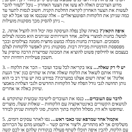
מדוע הצרכנים האלה לא עשו את הצעד האחרון – נוכל "לעזור להם"
לעשות את הצעד האחרון לקראת החלטת הקניה. חשוב לנסות לתעד עד
כמה שניתן את הלקוחות הפוטנציאליים – אלה שנכנסו או פנו אבל לא קנו
– ניתן להסיק מכך מסקנות מועילות.
איפה הקאץ'?
באיזה שלב נפלה העיסקה ומה יכול היה להציל אותה.
2.
למשל: בחנות למוצרי צילום, אחד השירותים שניתנים הוא מכונה לצילום
מסמכים. העובדת בחנות מבלה כמעט מחצית מזמנה בצילומים ובכך
מפספסת הזדמנויות מכירה רבות. מסקנות: ניתן לאפשר ללקוחות לצלם
בעצמם או לחילופין פשוט להוציא את המכונה שמייצרת הרבה טרפיק על
חשבון פעילויות רווחיות יותר.
יש לי רק שאלה…
צאו בקריאה לכל עובד ועובד – הכר את הלקוח –
3.
עודדו אותם לשאול את הלקוח שאלה אחת או שתיים כגון 'איך הגעת
אלינו?' או 'אתה רשום אצלנו במערכת'? במידע כזה יש ערך רב כי הוא
נותן תחושה לגבי גודל הפלח של הלקוחות החדשים ולגבי הצלחת מאמצי
שיווק כאלה או אחרים.
לדבר עם העובדים…
כנסו את העובדים לישיבה שבועית שתוקדש
4.
לנושאים הקשורים באינטראקציה עם הלקוחות – שאלות שעלו, מוצרים
שחיפשו ולא היו, מסלול הלקוח בתוך החנות, סוגי לקוחות שניתן לבודד.
אקמול אחד שמרפא שני כאבי ראש…
נסו לאתר עסקים דומים,
5.
משלימים אך לא מתחרים, וליצור איתם קשר – לשמוע מהם על הכרותם
עם הלקוח, להבין איפה תוכלו לשתף פעולה בנקודות שלהם או לכם קשה