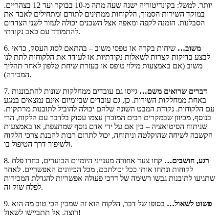
יותר. למשל: בקונדיטוריה ישנה שעה מתה מ-10 בבוקר ועד 12 בצהריים.
במוקד השירות הסמוך, הלקוחות ממתינים לתורם ומתחילים לאבד את
הסבלנות. הזמנה לקפה ומאפה אצל השכנים יכולה לעזור לשני הצדדים
להתמודד עם כאב נקודתי.
משוב…
שיחות בקרה או טפסי משוב – בהתאם לסוג העסק, כדאי
6.
לבצע בדיקות קצרות לשאלות נקודתיות או לעודד את הלקוחות לתת לנו
משוב (אם באמצעות מילוי טופס או בעזרת שיחת טלפון לאחר תהליך
המכירה).
דברים שרואים משם…
גייסו גם עובדים ממחלקות שונות להתבוננות
7.
באחת ממחלקות השירות. כן, גם עובדים שביומיום אינם נמצאים במגע
עם הלקוחות. נקודת המבט השונה שלהם יכולה להוביל לתובנות מרתקות.
בנוסף, מכיוון שבמקרים רבים המוכרן עצמו עסוק בלדבר עם הלקוח, הרי
שניתוח הסיטואציה – בין אם על ידי אדם נוסף שמתצפת, או באמצעות
הקשבה לשיחה שהוקלטה וניתוחה, יכול לתרום רבות להבנת צרכי הלקוח
ולשיפור דרך הטיפול בו.
רגע, חושבים…
קחו צעד אחורה מענייני היומיום הבוערים, בחרו פלח
8.
לקוחות ונתחו אותו ככל יכולתכם, מכל הכיוונים האפשריים. לאחר
שתגיעו לתובנות גבשו רשימה של דרכי פעולה אפשריות להגדלת המכירות
לפלח שוק זה.
פשוט לשאול…
בסופו של דבר, הלקוח הוא זה שמבין הכי טוב מה הוא
9.
רוצה. אל תתביישו לשאול!