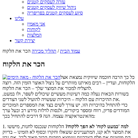
עזרה לעסקים קטנים
ניהול שיווק לעסקים קטנים
סיוע לעסקים קטנים בפריפריה
עלינו
אני מאמין
לקוחות
המלצות
יצירת קשר
עמוד הבית
/
תהליך מכירה
הכר את הלקוח
הכר את הלקוח
כל כך הרבה חוכמה שיווקית נמצאת אצל
הלקוחות, ועדיין – רבים מאיתנו מוותרים על ניצול האוצר הזמין הזה. רוצה
להצליח למכור את המוצר שלך – הכר את הלקוח.
בשורות הבאות נעלה כמה רעיונות מעשיים שיכולים לשפר, ולו במעט,
את ההיכרות עם הלקוח – היכרות שעשויה להועיל לשני הצדדים.
כדי להתחיל בהיכרות הזו, יש צורך לשים בצד את המספרים המוכרים
המודדים פדיון, רווח ומספר ביקורים, ולנסות לדלות מידע רב ובעל ערך
מהאינטראקציה עצמה. הנה 9 דרכים להתחיל בכך:
למה 'כמעט לקוח' לא הפך ללקוח?
הלקוחות שנכנסו לחנות, מיששו
1.
את המוצר ולא קנו, המתעניינים ששאלו וחקרו ובסוף לא הזמינו – בדיוק
הם מייצגים את פלח הצרכנים שנמצא במקום קרוב מאוד ל'כן'. אם נבין