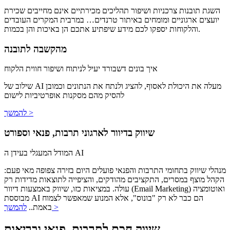
השגת תובנות צרכניות ושיפור תהליכים מכירתיים אינם מחייבים שכירת
יועצים ארגוניים ומומחים באיתור טרנדים… במרבית המקרים העובדים
והלקוחות יספקו לכם מידע שיפתיע אתכם הן באיכות והן בכמות.
מהקשבה לתובנה
איך בונים דשבורד יעיל לניתוח ושיפור חווית הלקוח
שילוב של AI מעלה את היכולת לאסוף, להציג ולנתח את הנתונים וכמובן
להסיק מהם מסקנות אופרטיביות לישום
להמשך >
שיווק בדיוור לארגוני תרבות, פנאי וספורט
המודל המעגלי בעידן ה AI
מנהלי שיווק בתחומי התרבות והפנאי פועלים היום בזירה צפופה מאי פעם:
הקהל מוצף במסרים, התקציבים מהודקים, והציפייה לתוצאות מדידות רק
עולה. במציאות כזו, שיווק באמצעות דיוור (Email Marketing) ואוטומציה
מבוססת AI הם כבר לא רק "בונוס", אלא המנוע שמאפשר לצמוח
להמשך >
באמת..
שיווק חכם לתרבות, פנאי ובריאות