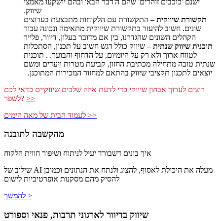
ישנם 'כוכבים זוהרים' שהם ה'דבר הבא' ובהם יושקעו מאמצי
שיווק.
תקשורת שיווקית
– התקשורת עם הלקוחות מתבצעת בערוצים
שונים. חשוב להיעזר בתקשורת שיווקית מתאימה ונכונה עבור
הקהלים השונים שהגדרנו, בין אם מדובר בעלון, דיוור, פלייר
תוכנית שיווק שנתית
– שיווק כולל דגש חשוב על תכנון, הסתכלות
לטווח ארוך ולא רק על היומיום, על הדחוף והבוער. . תוכנית
שנתית טובה מתחילה מכתיבת החזון, קביעת מטרות ויעדים ומשם
יוצאים לתכנון תקציבי שיווק בהתאם למחזור המכירות המתוכנן.
רוצים לערוך
אבחון שיווקי
כדי לדעת איזה שלבים שיווקיים כדאי לכם
>>
לשפר?
לעמוד הבית של מאה הימים >>
מהקשבה לתובנה
איך בונים דשבורד יעיל לניתוח ושיפור חווית הלקוח
שילוב של AI מעלה את היכולת לאסוף, להציג ולנתח את הנתונים וכמובן
להסיק מהם מסקנות אופרטיביות לישום
להמשך >
שיווק בדיוור לארגוני תרבות, פנאי וספורט