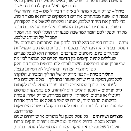
עושים היטב ואיפה נדרש שיפור, באילו מפעילויות השיווק כדאי
להתמקד ואילו עדיף לדחות להמשך.
בידול
– שיווק העסק מתחיל באיתור הבידול שלו – מה היחוד שלו
ובמה הוא שונה ממתחרים אחרים המספקים שירות או מוצר דומה.
כדי לבחון את היחוד שלכם, אנחנו ממליצים לשאול את הלקוחות,
הפונים, העובדים והספקים. התשובות אולי יפתיעו אתכם ובכל
מקרה יספקו לכם חומר למחשבה שבעזרתו תוכלו לנסח את המסר
המבדל של המותג שלכם.
מיתוג
– מטרת המיתוג היא לחדד ולחזק את היתרונות והערכים של
העסק, בעיני קהל היעד שלו. במסגרת זו, בוחנים את סט הפעילויות
המתקיים כיום, מוסיפים ומעדכנים. המטרה היא לבטל פערים
שעלולים להיות קיימים בין הדימוי הקיים של המוצר לבין מה
שמאפיין אותו במציאות
.
חשוב לזכור: לוגו וכרטיס ביקור הם חלק
קטן מתוצרי המיתוג, ובהחלטל לא המיתוג עצמו.
תהליך מכירה
–תכנון מדוקדק של תהליך המכירה, חלוקתו
לשלבים, הפקת עזרי שיווק שיעזרו בתהליך – כולם חשובים כדי
לפתח את הדרך המתאימה ביותר עבור העסק לגיוס לקוחות
גיוס ופרסום
– תכנון תהליכי גיוס לקוחות, אם באמצעות פרסום
דיגיטלי או פרסום 'מסורתי', קידום מכירות, שיווק ישיר, עבודה
ברשתות החברתיות, יצירת שיתופי פעולה או כל דרך אחרת
שתעזור לגייס לקוחות בהתאם להגדרות קהל המטרה המדויקות
שהגדרתם.
מוצרים ושירותים
– כל עסק נשען על מוצרים או שירותים שנים
שהוא מספק. ב'תיק מוצרים' טוב ישנם מוצרים חזקים 'פרות
חולבות' שמספקים את עיקר המחזור הכספי של העסק. בנוסף,