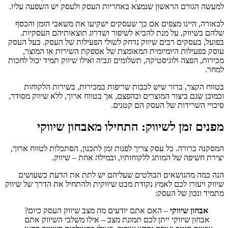
למעשה הגורם הראשון שנמצא באחריות העסק ולעסק יש השפעה עליו.
לכאורה, היינו מצפים אם כך שעסקים ישקיעו את משאבי הזמן והכסף
שלהם בשיווק, על מנת להביא לשיפור ושדרוג תוצאותיהם העסקיות.
בפועל, בעסקים רבים שיווק נדחק לשולי הפעילות של העסק. בעל העסק
עוסק בפעילות היומיומית המאומצת של אספקת השירות או המוצר,
מכירות, הפצה ולוגיסטיקה, תשלומים וגביה ואילו שיווק תמיד יכול לחכות
למחר.
בטווח הקצר, ברור שיש לכבות שריפות במכירות, בשירות הלקוחות
וכמובן שגם ביצור המוצרים ובהפצם, אך בטווח ארוך, ללא שיווק מסודר,
סיכויי השרידות של העסק הם קטנים.
מפנים זמן לשיווק: התחילו מאבחון שיווקי
המסקנה ברורה. כל עסק צריך לפנות זמן לתכנון, הסתכלות לטווח ארוך,
יצירת חשיפה של המותג ללקוחותיו, ובמילה אחת – שיווק.
הנה כמה מהנושאים הבולטים שעליהם יש לתת את הדעת כשעושים
שיווק ויעזרו לכם לאמץ נקודת מבט שיווקית ולהתחיל את הדרך של שיווק
מתמיד ונכון של העסק:
אבחון שיווקי
– האם אתם יודעים מה מצב שיווק העסק כיום?
אבחון שיווקי ייתן לכם תמונת מצב – אילו משלבי השיווק אתם