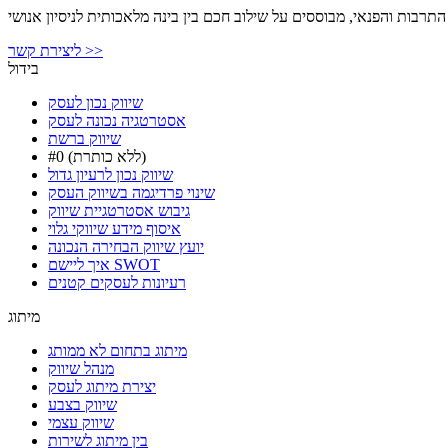
התרבות והפנאי, מבוססים על שילוב חכם בין בינה מלאכותית לניסיון אנושי
ליצירת קשר >>
בידול
שיווק נכון לעסק
אסטרטגיה נכונה לעסק
שיווק ברשת
#0 (ללא כותרת)
שיווק נכון לרעיון גדול
שינוי פרדיגמה בשיווק העסק
גיבוש אסטרטגיית שיווק
איסוף מידע שיווקי גלוי
יועץ שיווק הבחירה הנכונה
איך ליישם SWOT
רעיונות לעסקים קטנים
מיתוג
מיתוג בתחום לא ממותג
מנהל שיווק
יצירת מיתוג לעסק
שיווק בצבע
שיווק עצמי
בין מיתוג לשירות