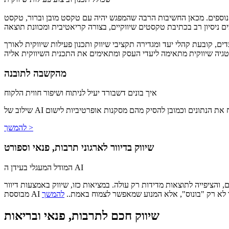
 נוספים. מכאן החשיבות הרבה שהמפגש יהיה עם טקסט מובן וברור, טקסט
ם, קובעת קהלי יעד ומגדירה תקציבי שיווק ותכנון פעילות שיווקית לאורך
מהקשבה לתובנה
איך בונים דשבורד יעיל לניתוח ושיפור חווית הלקוח
יג ולנתח את הנתונים וכמובן להסיק מהם מסקנות אופרטיביות לישום
להמשך >
שיווק בדיוור לארגוני תרבות, פנאי וספורט
המודל המעגלי בעידן ה AI
 מדידות רק עולה. במציאות כזו, שיווק באמצעות דיוור (Email Marketing) ואוטומציה
A הם כבר לא רק "בונוס", אלא המנוע שמאפשר לצמוח באמת..
שיווק חכם לתרבות, פנאי ובריאות