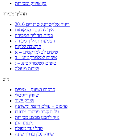
בין שיווק ומכירות
תהליך מכירה
דיוור אלקטרוני: טרנדים 2016
איך להיפטר מלקוחות
בניית תהליך המכירה
הטמעת תהליך מכירה
הקשבה ללקוח
טיפים לטלמרקטינג – א
טיפים לטלמרקטינג – ב
טיפים לטלמרקטינג – ג
שירות מעולה
גיוס
פרסום ושיווק – טיפים
שיווק דיגיטלי
שיווק ישיר
פרסום – עולם דינמי ומשתנה
על תקציב פרסום מבוזבז
איך לתכנן מבצע מכירות
מבצע הוגן
קהל יעד מפולח
שיווק נכון בדרך שונה