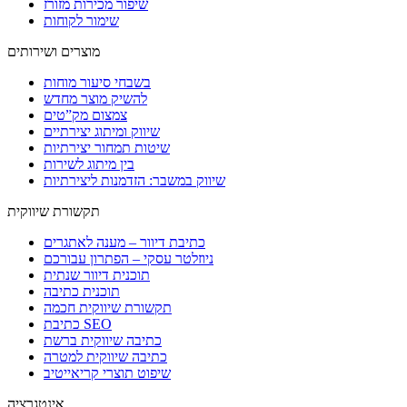
שיפור מכירות מזורז
שימור לקוחות
מוצרים ושירותים
בשבחי סיעור מוחות
להשיק מוצר מחדש
צמצום מק”טים
שיווק ומיתוג יצירתיים
שיטות תמחור יצירתיות
בין מיתוג לשירות
שיווק במשבר: הזדמנות ליצירתיות
תקשורת שיווקית
כתיבת דיוור – מענה לאתגרים
ניוזלטר עסקי – הפתרון עבורכם
תוכנית דיוור שנתית
תוכנית כתיבה
תקשורת שיווקית חכמה
כתיבת SEO
כתיבה שיווקית ברשת
כתיבה שיווקית למטרה
שיפוט תוצרי קריאייטיב
אינטגרציה