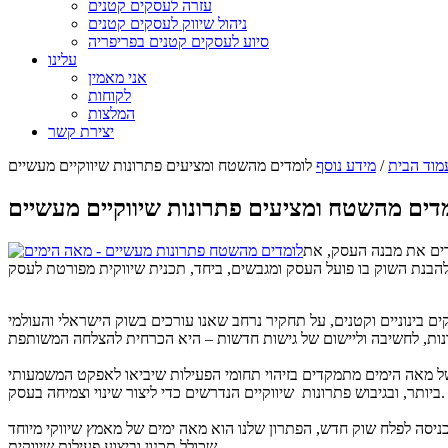
עזרה לעסקים קטנים
ניהול שיווק לעסקים קטנים
סיוע לעסקים קטנים בפריפריה
עלינו
אני מאמין
לקוחות
המלצות
יצירת קשר
מוד הבית
/
מידע נוסף
לומדים מהשטח ומציעים פתרונות שיווקיים מעשיים
דים מהשטח ומציעים פתרונות שיווקיים מעשיים
מדים את מבנה העסק, את
חב שאנו עורכים בשוק הישראלי והעולמי (benchmark) ועל שיתוף הפעולה עם הלקוח. נכונותו של הלקוח לשתף
של מאה הימים מתמקדים בזיהוי תחומי הפעילות שיביאו לאפקט המשמעותי
ביותר, ובגיבוש פתרונות שיווקיים הנדרשים כדי ליצור שינוי וצמיחה בעסק.
כניסה לפלח שוק חדש, הפתרון שלנו הוא מאה ימים של מאמץ שיווקי מיוחד
שכולל תכנון וביצוע פעילות שיווקית