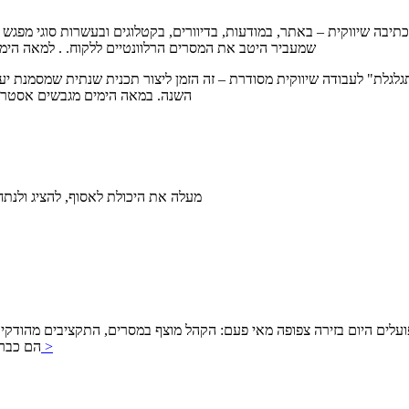
בה שיווקית – באתר, במודעות, בדיוורים, בקטלוגים ובעשרות סוגי מפגש
שמעביר היטב את המסרים הרלוונטיים ללקוח. . למאה הימים ניסיון רב בכתיבת טקסטים שיווקיים, בצורה קריאטיבית ומכוונת תוצאה
לגלת" לעבודה שיווקית מסודרת – זה הזמן ליצור תכנית שנתית שמסמנת יעדי
השנה. במאה הימים מגבשים אסטרטגיה שיווקית מתאימה ליעדי העסק ומתאימים את התכנית השיווקית אליה
שילוב של AI מעלה את היכולת לאסוף, להצ
היום בזירה צפופה מאי פעם: הקהל מוצף במסרים, התקציבים מהודקים, והציפייה לתוצאות
להמשך >
מבוססת I