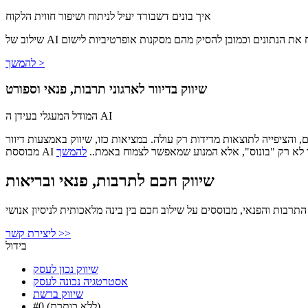
איך בונים דשבורד יעיל לניתוח ושיפור חווית הלקוח
יג ולנתח את הנתונים וכמובן להסיק מהם מסקנות אופרטיביות לישום
להמשך >
שיווק בדיוור לארגוני תרבות, פנאי וספורט
המודל המעגלי בעידן ה AI
 מדידות רק עולה. במציאות כזו, שיווק באמצעות דיוור (Email Marketing) ואוטומציה
A הם כבר לא רק "בונוס", אלא המנוע שמאפשר לצמוח באמת..
שיווק חכם לתרבות, פנאי ובריאות
התרבות והפנאי, מבוססים על שילוב חכם בין בינה מלאכותית לניסיון אנושי
ליצירת קשר >>
בידול
שיווק נכון לעסק
אסטרטגיה נכונה לעסק
שיווק ברשת
#0 (ללא כותרת)