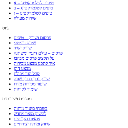
טיפים לטלמרקטינג – א
טיפים לטלמרקטינג – ב
טיפים לטלמרקטינג – ג
שירות מעולה
גיוס
פרסום ושיווק – טיפים
שיווק דיגיטלי
שיווק ישיר
פרסום – עולם דינמי ומשתנה
על תקציב פרסום מבוזבז
איך לתכנן מבצע מכירות
מבצע הוגן
קהל יעד מפולח
שיווק נכון בדרך שונה
שיפור מכירות מזורז
שימור לקוחות
מוצרים ושירותים
בשבחי סיעור מוחות
להשיק מוצר מחדש
צמצום מק”טים
שיווק ומיתוג יצירתיים