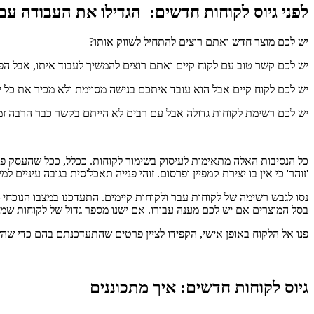
לפני גיוס לקוחות חדשים: הגדילו את העבודה עם 
יש לכם מוצר חדש ואתם רוצים להתחיל לשווק אותו?
יש לכם קשר טוב עם לקוח קיים ואתם רוצים להמשיך לעבוד איתו, אבל הפרו
יש לכם לקוח קיים אבל הוא עובד איתכם בנישה מסוימת ולא מכיר את כל י
יש לכם רשימת לקוחות גדולה אבל עם רבים לא הייתם בקשר כבר הרבה זמ
כל הנסיבות האלה מתאימות לעיסוק בשימור לקוחות. ככלל, ככל שהעסק פעיל
'זוהר' כי אין בו יצירת קמפיין ופרסום. זוהי פנייה תאכל'סית בגובה עיניים
נסו לגבש רשימה של לקוחות עבר ולקוחות קיימים. התעדכנו במצבו הנוכחי 
בסל המוצרים אם יש לכם מענה עבורו. אם ישנו מספר גדול של לקוחות שמח
פנו אל הלקוח באופן אישי, הקפידו לציין פרטים שהתעדכנתם בהם כדי שהש
גיוס לקוחות חדשים: איך מתכוננים