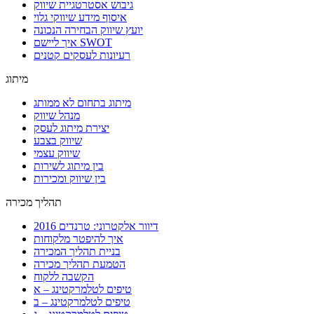
גיבוש אסטרטגיית שיווק
איסוף מידע שיווקי גלוי
יועץ שיווק הבחירה הנכונה
איך ליישם SWOT
רעיונות לעסקים קטנים
מיתוג
מיתוג בתחום לא ממותג
מנהל שיווק
יצירת מיתוג לעסק
שיווק בצבע
שיווק עצמי
בין מיתוג לשירות
בין שיווק ומכירות
תהליך מכירה
דיוור אלקטרוני: טרנדים 2016
איך להיפטר מלקוחות
בניית תהליך המכירה
הטמעת תהליך מכירה
הקשבה ללקוח
טיפים לטלמרקטינג – א
טיפים לטלמרקטינג – ב