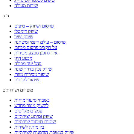
טיפים לטלמרקטינג – ג
שירות מעולה
גיוס
פרסום ושיווק – טיפים
שיווק דיגיטלי
שיווק ישיר
פרסום – עולם דינמי ומשתנה
על תקציב פרסום מבוזבז
איך לתכנן מבצע מכירות
מבצע הוגן
קהל יעד מפולח
שיווק נכון בדרך שונה
שיפור מכירות מזורז
שימור לקוחות
מוצרים ושירותים
בשבחי סיעור מוחות
להשיק מוצר מחדש
צמצום מק”טים
שיווק ומיתוג יצירתיים
שיטות תמחור יצירתיות
בין מיתוג לשירות
שיווק במשבר: הזדמנות ליצירתיות