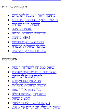
תקשורת שיווקית
כתיבת דיוור – מענה לאתגרים
ניוזלטר עסקי – הפתרון עבורכם
תוכנית דיוור שנתית
תוכנית כתיבה
תקשורת שיווקית חכמה
כתיבת SEO
כתיבה שיווקית ברשת
כתיבה שיווקית למטרה
שיפוט תוצרי קריאייטיב
אינטגרציה
שיווק כמפתח להצלחת העסק
הצלחת תוכנית שיווקית שנתית
לוחות זמנים לפרויקט
ניהול זמן בפרויקטים
תוכנית שיווקית מוצלחת
בניית חזון ארוך טווח
עסק קטן, צמיחה גדולה
תקציב שיווק
הקמת עסק – היבטי שיווק
שיווק דיגיטלי: הטרנדים של 2016