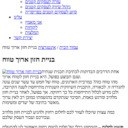
עזרה לעסקים קטנים
ניהול שיווק לעסקים קטנים
סיוע לעסקים קטנים בפריפריה
עלינו
אני מאמין
לקוחות
המלצות
יצירת קשר
עמוד הבית
/
אינטגרציה
בניית חזון ארוך טווח
בניית חזון ארוך טווח
אחת הדרכים הבדוקות לכתיבת תכנית שנתית
שגם תבוצע בפועל, היא בניית חזון לטווח ארוך.
מהו טווח כזה? במרבית הארגונים, טווח של חמש עד עשר שנים עונה
להגדרה זו. לכאורה, התכנית השיווקית השנתית מתייחסת לשנה הקרובה,
ולכן מדוע לכלול התייחסות כל כך רחוקה. אך בפועל, לאחר בניית חזון
מלהיב ומרגש באמת, הסיכוי שנתקדם בהגשמתו כמובן רב לאין ערוך
מאשר כתיבה של יעדים ומשימות.
כמה עצות שיוכלו לעזור לכם לחלום רחוק ולהגיע לבניית חזון מלהיב
עבורכם ועבור העסק שלכם:
פשוט לחלום
– השימוש בכלי של חלום לטווח רחוק מאפשר לנו להתעלם