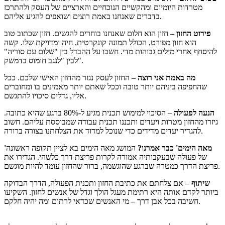
מטרדות היומיום ומהקשיים הנוכחיים והארציים של העסק ולהתרכז
בדברים שאנחנו באמת רוצים ושואפים להגיע אליהם.
פירוט החזון
– חזון הוא חלום שאנחנו בוחרים להגשים. חזון שכתוב טוב
הוא חזון מפורט, הכולל תמונה קונקרטית, חיה ומדויקת שלו. קשה
להיסחף אחרי מילים גבוהות מדי. חשבו על ההבדל בין "שלום עם סוריה"
לבין "לנגב חומוס בדמשק".
מה באמת אני רוצה
– החזון לעסק נגזר מהחזון האישי שלכם. ככל
שהחפיפה ביניהם יותר טובה וככל שאתם יותר מאמינים בו ומחוברים
אליו, גדלים סיכויו להתגשם.
הנעה לפעולה
– הסיכוי למימוש תכנית מגיע ל-80% ברגע שהיא כתובה.
גיזרו מהחזון מטרות ויעדים ותכננו תכנית עבודה שמבוססת עליהם. חשוב
להגדיר יעדים מדידים כדי שנוכל למדוד את הצלחתנו בצורה ברורה.
'מאה הימים' כבר אמרנו?
המושג מאה הימים בא לציין תקופה ראשונה
של פעולה שבעקבותיה אמורה לקרות פריצת דרך כלשהי. הגדירו את
פריצת הדרך כמטרה שברגע שהוגשמה, ברור שהחזון עומד להיות מוגשם.
שיתוף
– אם צלחתם את כתיבת החזון ותכנית הפעולה, הדרך הבדוקה
ביותר לקדם אותה היא רתימת מעגל הולך וגדל של אנשים לחזון. השקיעו
חשיבה בכל אבן דרך – מי האנשים שכדאי לרתום ומה יהיה חלקם.