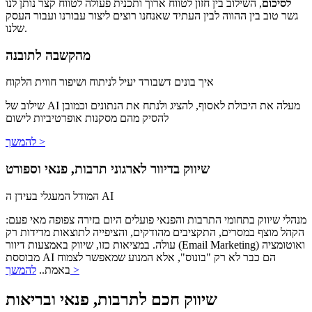
לסיכום
, השילוב בין חזון לטווח ארוך ותכנית פעולה לטווח קצר נותן לנו
גשר טוב בין ההווה לבין העתיד שאנחנו רוצים ליצור עבורנו ועבור העסק
שלנו.
מהקשבה לתובנה
איך בונים דשבורד יעיל לניתוח ושיפור חווית הלקוח
שילוב של AI מעלה את היכולת לאסוף, להציג ולנתח את הנתונים וכמובן
להסיק מהם מסקנות אופרטיביות לישום
להמשך >
שיווק בדיוור לארגוני תרבות, פנאי וספורט
המודל המעגלי בעידן ה AI
מנהלי שיווק בתחומי התרבות והפנאי פועלים היום בזירה צפופה מאי פעם:
הקהל מוצף במסרים, התקציבים מהודקים, והציפייה לתוצאות מדידות רק
עולה. במציאות כזו, שיווק באמצעות דיוור (Email Marketing) ואוטומציה
מבוססת AI הם כבר לא רק "בונוס", אלא המנוע שמאפשר לצמוח
להמשך >
באמת..
שיווק חכם לתרבות, פנאי ובריאות