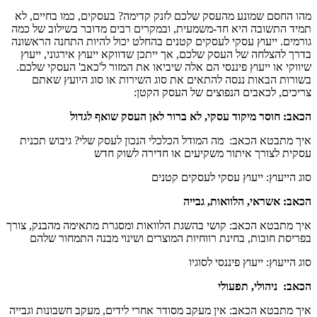
מהו החסם שמונע מהעסק שלכם לזנק קדימה? בעסקים, כמו בחיים, לא
תמיד התשובה היא חד-משמעית, ובמקרים רבים מדובר בשילוב של כמה
גורמים. ייעוץ עסקי לעסקים קטנים בהחלט יכול להיות התחנה הראשונה
בדרך להצלחה של העסק שלכם, אך ייתכן שדווקא ייעוץ אירגוני, ייעוץ
שיווקי או ייעוץ פיננסי הם אלה שיביאו את המזור ל'כאב' העסקי שלכם.
בשורות הבאות ננסה להתאים את סוג השירות או סוג היועץ שאתם
צריכים, לכאבים הנפוצים של העסק הקטן:
הכאב: חוסר מיקוד עסקי, לא ברור לאן העסק שואף לגדול
איך מתבטא הכאב: מה המודל הכלכלי הנכון לעסק שלי? גיבוש תכנית
עסקית לצורך איתור משקיעים או חדירה לשוק חדש
סוג הייעוץ: ייעוץ עסקי לעסקים קטנים
הכאב: אשראי, הלוואות, גבייה
איך מתבטא הכאב: קושי בהשגת הלוואות ומסגרת מתאימה מהבנק, צורך
בפריסת חובות, בחינת רווחיות המוצרים ושינוי מבנה התמחור שלהם
סוג הייעוץ: ייעוץ פיננסי לסוגיו
הכאב: ניהולי, תפעולי
איך מתבטא הכאב: אין מעקב מסודר אחרי לידים, מעקב חשבונות וגבייה