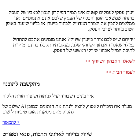
ייעוץ עסקי לעסקים קטנים אינו תמיד הפיתרון הנכון לכאביו של העסק.
בהנחה שמשאבי הזמן והכסף של העסק שלכם אינם אינסופיים, אנו
ממליצים להבין את הצורך המדוייק ולבחור בייעוץ או בליווי שיענה באופן
הטוב ביותר לצרכי העסק.
זיהיתם שיש לכם צורך בייעוץ שיווקי? אנחנו מזמינים אתכם להתחיל
במילוי שאלון האבחון השיווקי שלנו, בעקבותיו תקבלו בחינם ומיידית
לתיבת המייל אבחון שיווקי ראשוני של העסק.
לשאלון האבחון השיווקי >>
לעמוד הבית >>
מהקשבה לתובנה
איך בונים דשבורד יעיל לניתוח ושיפור חווית הלקוח
שילוב של AI מעלה את היכולת לאסוף, להציג ולנתח את הנתונים וכמובן
להסיק מהם מסקנות אופרטיביות לישום
להמשך >
שיווק בדיוור לארגוני תרבות, פנאי וספורט