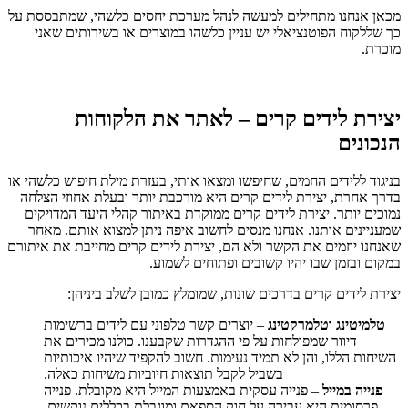
מכאן אנחנו מתחילים למעשה לנהל מערכת יחסים כלשהי, שמתבססת על
כך שללקוח הפוטנציאלי יש עניין כלשהו במוצרים או בשירותים שאני
מוכרת.
יצירת לידים קרים – לאתר את הלקוחות
הנכונים
בניגוד ללידים החמים, שחיפשו ומצאו אותי, בעזרת מילת חיפוש כלשהי או
בדרך אחרת, יצירת לידים קרים היא מורכבת יותר ובעלת אחוזי הצלחה
נמוכים יותר. יצירת לידים קרים ממוקדת באיתור קהלי היעד המדויקים
שמעניינים אותנו. אנחנו מנסים לחשוב איפה ניתן למצוא אותם. מאחר
שאנחנו יוזמים את הקשר ולא הם, יצירת לידים קרים מחייבת את איתורם
במקום ובזמן שבו יהיו קשובים ופתוחים לשמוע.
יצירת לידים קרים בדרכים שונות, שמומלץ כמובן לשלב ביניהן:
טלמיטינג וטלמרקטינג
– יוצרים קשר טלפוני עם לידים ברשימות
דיוור שמפולחות על פי ההגדרות שקבענו. כולנו מכירים את
השיחות הללו, והן לא תמיד נעימות. חשוב להקפיד שיהיו איכותיות
בשביל לקבל תוצאות חיוביות משיחות כאלה.
פנייה במייל
– פנייה עסקית באמצעות המייל היא מקובלת. פנייה
פרסומית היא עבירה על חוק הספאם ומוגבלת בכללים נוקשים.