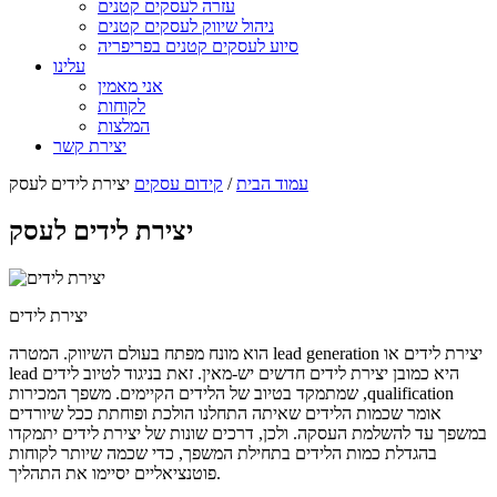
עזרה לעסקים קטנים
ניהול שיווק לעסקים קטנים
סיוע לעסקים קטנים בפריפריה
עלינו
אני מאמין
לקוחות
המלצות
יצירת קשר
עמוד הבית
/
קידום עסקים
יצירת לידים לעסק
יצירת לידים לעסק
יצירת לידים
יצירת לידים או
lead generation
הוא מונח מפתח בעולם השיווק. המטרה
היא כמובן יצירת לידים חדשים יש-מאין. זאת בניגוד לטיוב לידים
lead
qualification
, שמתמקד בטיוב של הלידים הקיימים. משפך המכירות
אומר שכמות הלידים שאיתה התחלנו הולכת ופוחתת ככל שיורדים
במשפך עד להשלמת העסקה. ולכן, דרכים שונות של יצירת לידים יתמקדו
בהגדלת כמות הלידים בתחילת המשפך, כדי שכמה שיותר לקוחות
פוטנציאליים יסיימו את התהליך.