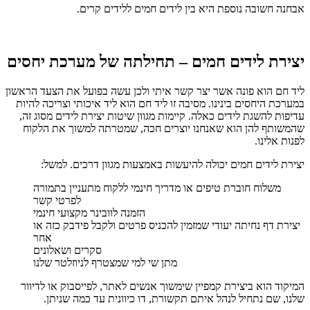
אבחנה חשובה נוספת היא בין לידים חמים ללידים קרים.
יצירת לידים חמים – תחילתה של מערכת יחסים
ליד חם הוא פונה אשר יצר קשר איתי ולכן עשה בפועל את הצעד הראשון
במערכת היחסים בינינו. מסיבה זו ליד חם הוא ליד איכותי וצריכה להיות
עדיפות להשגת לידים כאלה. קיימות מגוון שיטות יצירת לידים מסוג זה,
שהמשותף להן הוא שאנחנו יוצרים חכה, שמטרתה למשוך את הלקוח
לפנות אלינו.
יצירת לידים חמים יכולה להיעשות באמצעות מגוון דרכים. למשל:
משלוח חוברת טיפים או מדריך חינמי ללקוח מתעניין בתמורה
לפרטי קשר
הזמנה לוובינר מקצועי חינמי
יצירת דף נחיתה יעודי שמזמין להכניס פרטים ולקבל פידבק כזה או
אחר
סקרים ושאלונים
מתן שי למי שמצטרף לניוזלטר שלנו
המיקוד הוא ביצירת קמפיין שימשוך אנשים לאתר, לפייסבוק או לדיוור
שלנו, שם נתחיל לנהל איתם תקשורת, דו כיוונית עד כמה שניתן.