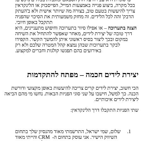
בכל מקרה, ביצוע פנייה באמצעות המייל, הפייסבוק או הלינקדאין
צריך להיעשות בטעם טוב, בצורה מה שיותר אישית ולא ב'העתק
הדבק' זהה לכל הלידים. זה מחזק משמעותית את הסיכוי שהפניה
תתקבל באופן חיובי.
הצגה בתערוכה
– או אפילו סיור בתערוכה וחיפוש מתעניינים, היא
דרך טובה של יצירת לידים, מאחר שאפשר להתחיל את השיחה
במקום ובכך ליצור בסיס ראשוני איתן להמשך הקשר. הקפידו
לבקר בתערוכות שבהן נמצא קהל המטרה שלכם ולא רק
באירועים בהם תפגשו קולגות וחברים למקצוע.
יצירת לידים חכמה – מפתח להתקדמות
הכי חשוב, יצירת לידים קרים צריכה להיעשות באופן מקצועי ודורשת
הכנה. כך למשל, חישבו על שני סוגי הפניות הבאות. נחשו מי מהם הביאה
ליצירת לידים איכותיים.
שתי הפניות התקבלו דרך הלינקדאין:
שלום, שמי ישראל, התרשמתי מאוד מהנסיון שלך בתחום
השיווק הישיר. אני עוסק בתחום ה-
CRM
והייתי מאוד