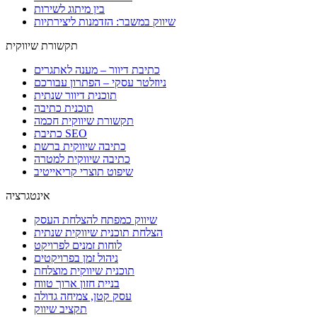
בין מיתוג לשירות
שיווק במשבר: הזדמנות ליצירתיות
תקשורת שיווקית
כתיבת דיוור – מענה לאתגרים
ניוזלטר עסקי – הפתרון עבורכם
תוכנית דיוור שנתית
תוכנית כתיבה
תקשורת שיווקית חכמה
כתיבת SEO
כתיבה שיווקית ברשת
כתיבה שיווקית למטרה
שיפוט תוצרי קריאייטיב
אינטגרציה
שיווק כמפתח להצלחת העסק
הצלחת תוכנית שיווקית שנתית
לוחות זמנים לפרויקט
ניהול זמן בפרויקטים
תוכנית שיווקית מוצלחת
בניית חזון ארוך טווח
עסק קטן, צמיחה גדולה
תקציב שיווק