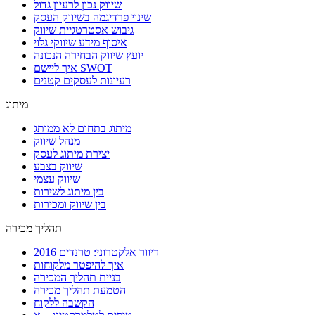
שיווק נכון לרעיון גדול
שינוי פרדיגמה בשיווק העסק
גיבוש אסטרטגיית שיווק
איסוף מידע שיווקי גלוי
יועץ שיווק הבחירה הנכונה
איך ליישם SWOT
רעיונות לעסקים קטנים
מיתוג
מיתוג בתחום לא ממותג
מנהל שיווק
יצירת מיתוג לעסק
שיווק בצבע
שיווק עצמי
בין מיתוג לשירות
בין שיווק ומכירות
תהליך מכירה
דיוור אלקטרוני: טרנדים 2016
איך להיפטר מלקוחות
בניית תהליך המכירה
הטמעת תהליך מכירה
הקשבה ללקוח