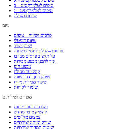
טיפים לטלמרקטינג – א
טיפים לטלמרקטינג – ב
טיפים לטלמרקטינג – ג
שירות מעולה
גיוס
פרסום ושיווק – טיפים
שיווק דיגיטלי
שיווק ישיר
פרסום – עולם דינמי ומשתנה
על תקציב פרסום מבוזבז
איך לתכנן מבצע מכירות
מבצע הוגן
קהל יעד מפולח
שיווק נכון בדרך שונה
שיפור מכירות מזורז
שימור לקוחות
מוצרים ושירותים
בשבחי סיעור מוחות
להשיק מוצר מחדש
צמצום מק”טים
שיווק ומיתוג יצירתיים
שיטות תמחור יצירתיות