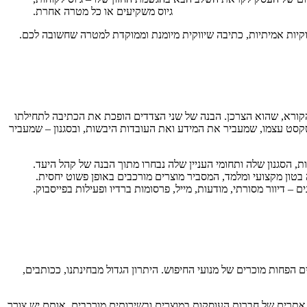
גיוס משקיעים או כל מטרה אחרת.
ווקיות אמיתיות, כתיבה שיווקית מיומנת וממוקדת למטרה שחשובה לכם.
הקורא, שהוא הצרכן. הבנה של שני הצדדים הופכת את הכתיבה לתחילתו
קסט עצמו, שמעביר את המידע ואת העובדות היבשות, ובסגנון – שמעביר
מות, הסגנון שלה ותחומי העניין שלה נבחרו מתוך הבנה של קהל היעד.
 בטון מקצועי ומלמד, המסביר מוצרים מורכבים באופן פשוט יחסית.
 דיוור מסורתי, מודעות, מייל, פרסומות ברדיו ופעילות בפייסבוק.
פחות מוכרים של מנועי החיפוש. היתרון הגדול מבחינתנו, ככותבים,
כן אתרים של חברות העוסקות במוצרים ובשירותים מורכבים, אותם יש צורך