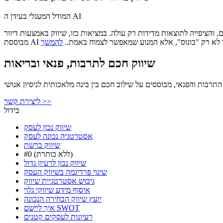
המודל המעגלי בעידן ה AI
 מדידות רק עולה. במציאות כזו, שיווק באמצעות דיוור (Email Marketing) ואוטומציה
A הם כבר לא רק "בונוס", אלא המנוע שמאפשר לצמוח באמת..
שיווק חכם לתרבות, פנאי ובריאות
התרבות והפנאי, מבוססים על שילוב חכם בין בינה מלאכותית לניסיון אנושי
ליצירת קשר >>
בידול
שיווק נכון לעסק
אסטרטגיה נכונה לעסק
שיווק ברשת
#0 (ללא כותרת)
שיווק נכון לרעיון גדול
שינוי פרדיגמה בשיווק העסק
גיבוש אסטרטגיית שיווק
איסוף מידע שיווקי גלוי
יועץ שיווק הבחירה הנכונה
איך ליישם SWOT
רעיונות לעסקים קטנים