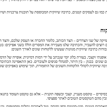
 כמו גם לעסקים קטנים, כתיבה שיווקית המבוססת על תובנות צרכניות ושי
וח
עמיקה של שני הצדדים – הצד הכותב, כלומר החברה או העסק שלכם, והצד 
 רוצים להעביר, והכתיבה שלנו מעבירה את המסרים הללו בשני אפיקים: בט
דות כתיבה שיווקית מגוונות שעשינו ללקוחות שונים לאורך השנים:
 אופנתי וקצבי, בעזרת בלוג יומי שנכתב על ידי דמות דמיונית; אופייה של הד
 שונים בבנק – בין היתר, למנהלי סניפים ולעובדים. כאן התאפיינה הכתיבה
בה שיווקית לקהלי הלקוחות השונים של התזמורת, תוך שימוש באפיקים שונים –
יסיים – טקסט מעניין, קצבי ובשפה תקנית – אלא גם טקסט העומד בתנאים ה
בין מהם הטקסטים הטובים לאתר ספציפי.
מאתרים קטנים, מיני-סייטים ודפי נחיתה, ועד לאתרים גדולים ומסועפים, ו