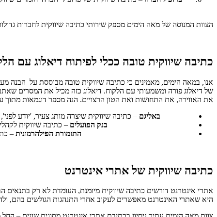
הצוות המנוסה של מאה הימים מספק שירותי כתיבה שיווקית לחברות גדולות
כתיבה שיווקית טובה ככלי לפיתוח דיאלוג עם הלק
אנו, במאה הימים, מאמינים כי כתיבה שיווקית טובה מבוססת על הבנה מ
של דיאלוג פורה ומשמעותי עם הלקוח. דיאלוג כזה מכיל את המסרים שאתם
את האווירה, את התחושות ואת הטון הרצויים. הנה מספר דוגמאות מתוך עבו
באליגם
– כתיבה שיווקית שיצרה מותג צעיר, 'יודע לפני',
בנק הפועלים
– כתיבה שיווקית לקהלים
התזמורת הפילהרמונית
– כתי
כתיבה שיווקית של אתרי אינטרנט
אתרי אינטרנט דורשים כתיבה שיווקית מיומנת, העומדת לא רק בתנאים הבס
היא שאתרי האינטרנט מאפשרים לעקוב אחרי התנהגות הגולשים בהם, ולה
צוות מאה הימים עתיר ניסיון בכתיבת אתרי אינטרנט מסוגים שונים – החל 