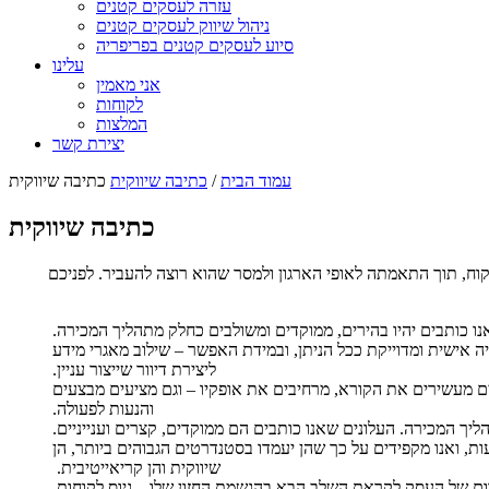
עזרה לעסקים קטנים
ניהול שיווק לעסקים קטנים
סיוע לעסקים קטנים בפריפריה
עלינו
אני מאמין
לקוחות
המלצות
יצירת קשר
עמוד הבית
/
כתיבה שיווקית
כתיבה שיווקית
כתיבה שיווקית
קוח, תוך התאמתה לאופי הארגון ולמסר שהוא רוצה להעביר. לפניכם
ו כותבים יהיו בהירים, ממוקדים ומשולבים כחלק מתהליך המכירה.
ניה אישית ומדוייקת ככל הניתן, ובמידת האפשר – שילוב מאגרי מידע
ליצירת דיוור שייצור עניין.
 מעשירים את הקורא, מרחיבים את אופקיו – וגם מציעים מבצעים
והנעות לפעולה.
הליך המכירה. העלונים שאנו כותבים הם ממוקדים, קצרים וענייניים.
דעות, ואנו מקפידים על כך שהן יעמדו בסטנדרטים הגבוהים ביותר, הן
שיווקית והן קריאייטיבית.
דום של העסק לקראת השלב הבא בהגשמת החזון שלו – גיוס לקוחות,