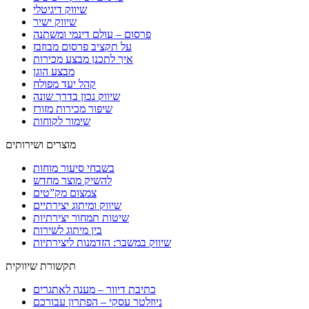
שיווק דיגיטלי
שיווק ישיר
פרסום – עולם דינמי ומשתנה
על תקציב פרסום מבוזבז
איך לתכנן מבצע מכירות
מבצע הוגן
קהל יעד מפולח
שיווק נכון בדרך שונה
שיפור מכירות מזורז
שימור לקוחות
מוצרים ושירותים
בשבחי סיעור מוחות
להשיק מוצר מחדש
צמצום מק”טים
שיווק ומיתוג יצירתיים
שיטות תמחור יצירתיות
בין מיתוג לשירות
שיווק במשבר: הזדמנות ליצירתיות
תקשורת שיווקית
כתיבת דיוור – מענה לאתגרים
ניוזלטר עסקי – הפתרון עבורכם