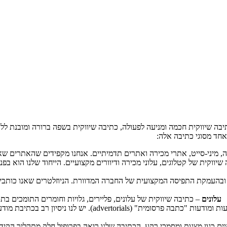
בה שיווקית חכמה ומניעה לפעולה, כתיבה שיווקית בשפה ברורה ומובנת לל
אחד מסוגי כתיבה אלה:
, מיני-סייט, אתרי מכירה ואתרים תדמיתיים. אנחנו מקפידים שהאתרים שאנ
שיווקית של קטלוגים, עלוני מכירה ודיוורים מקצועיים. הייחוד שלנו הוא בפ
ובהעמקת התפיסה המקצועית של החברה המדוורת. הניוזלטרים שאנו כותבים
עלונים
– כתיבה שיווקית של עלונים, פליירים, גלויות וחומרים התומכים בת
עות ומודעות "כתבה פרסומית" (
advertorials
). יש לנו ניסיון רב בכתיבת מו
קיים כגון מצגות ומסמכי רקע. הכתיבה שלנו רואה בפרופיל חלק מתהליך הקי