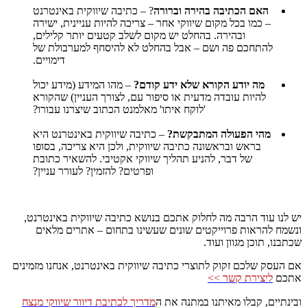
האם הכתיבה בהירה וברורה
? – כתיבה שיווקית באינטרנט
– כמו בכל מקום שיווקי אחר – צריכה להיות עניינית, ישירה
ובהירה. בהחלט יש מקום לשלב קטעים יותר קלילים,
להתחכם פה ושם – אבל בהחלט לא להיסחף למערבולת של
דימויים.
מה יודע הקורא שלא ידע קודם?
– מהו המידע (מידע יכול
להיות עובדה מדעית או סיפור עם, לצורך העניין) שהקורא
'לוקח איתו' מאלמנט הכתוב שיצרנו עבורו?
מהי הפעולה המתבקשת?
– כתיבה שיווקית באינטרנט היא
בראש ובראשונה כתיבה שיווקית, ולכן היא צריכה, בסופו
של דבר, להניע תהליך שיווקי אקטיבי. להשאיר כתובת
ופרטים? להזמין? לעורר עניין?
יש לנו עוד הרבה מה לחלוק אתכם בנושא כתיבה שיווקית באינטרנט,
ונשמח להראות פרוייקטים שונים שעשינו בתחום – אתרים מלאים
שכתבנו, תוכן מגוון ועוד.
אם העסק שלכם זקוק לתוצרי כתיבה שיווקית באינטרנט, אנחנו מזמינים
אתכם
ליצירת קשר >>
ובינתיים, קבלו מאיתנו במתנה את ה
מדריך לכתיבת דיוור שיווקי מנצח