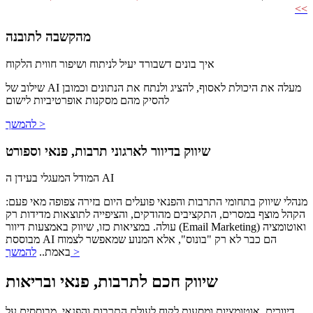
>>
מהקשבה לתובנה
איך בונים דשבורד יעיל לניתוח ושיפור חווית הלקוח
שילוב של AI מעלה את היכולת לאסוף, להציג ולנתח את הנתונים וכמובן
להסיק מהם מסקנות אופרטיביות לישום
להמשך >
שיווק בדיוור לארגוני תרבות, פנאי וספורט
המודל המעגלי בעידן ה AI
מנהלי שיווק בתחומי התרבות והפנאי פועלים היום בזירה צפופה מאי פעם:
הקהל מוצף במסרים, התקציבים מהודקים, והציפייה לתוצאות מדידות רק
עולה. במציאות כזו, שיווק באמצעות דיוור (Email Marketing) ואוטומציה
מבוססת AI הם כבר לא רק "בונוס", אלא המנוע שמאפשר לצמוח
להמשך >
באמת..
שיווק חכם לתרבות, פנאי ובריאות
דיוורים, אוטומציות ומסעות לקוח לעולם התרבות והפנאי, מבוססים על