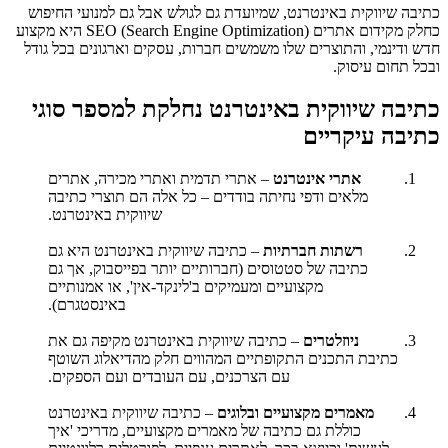
כתיבה שיווקית באינטרנט, שמיועדת גם לגולש אבל גם למנועי החיפוש
כחלק מקידום אתרים (SEO (Search Engine Optimization היא מקצוע
חדש ודינמי, והתוצרים שלו משמשים חברות, עסקים וארגונים בכל גודל
ובכל תחום עיסוק.
כתיבה שיווקית באינטרנט נחלקת למספר סוגי
כתיבה עיקריים
אתרי אינטרנט
– אתרי תדמית ואתרי מכירה, אתרים
מלאים ודפי נחיתה בודדים – כל אלה הם תוצרי כתיבה
שיווקית באינטרנט.
רשתות חברתיות
– כתיבה שיווקית באינטרנט היא גם
כתיבה של סטטוסים (חברותיים יותר בפייסבוק, אך גם
מקצועיים ומעמיקים ב'לינקד-אין', או אמנותיים
באינסטגרם).
ניוזלטרים
– כתיבה שיווקית באינטרנט מקיפה גם את
כתיבת התכנים התקופתיים המהווים חלק מהדיאלוג השוטף
עם הצרכנים, עם העובדים ועם הספקים.
מאמרים מקצועיים ובלוגים
– כתיבה שיווקית באינטרנט
כוללת גם כתיבה של מאמרים מקצועיים, מדריכי 'איך