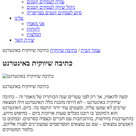
עזרה לעסקים קטנים
ניהול שיווק לעסקים קטנים
סיוע לעסקים קטנים בפריפריה
עלינו
אני מאמין
לקוחות
המלצות
יצירת קשר
עמוד הבית
/
כתיבה שיווקית
כתיבה שיווקית באינטרנט
כתיבה שיווקית באינטרנט
כתיבה שיווקית באינטרנט
קשה להאמין, אך רק לפני עשרים שנה הכותרת של מאמר זה – כתיבה
שיווקית באינטרנט – לא היתה מובנת כלל: האינטרנט היה המצאה
שרבים לא שמעו עליה, ומעטים עוד יותר התנסו בה. כיום, האינטרנט
הוא ה'מקום' בו רובנו מבלים שעות ארוכות ביום – בחיפוש מידע,
בהתעדכנות בחדשות, בהתכתבות עם חברים ובצפיה בסרטים. ובמקום בו
האנשים נמצאים – שם גם נמצאים המפרסמים שמעוניינים לפנות אליהם,
כלומר המשווקים.