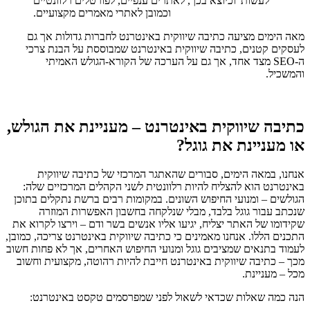
לעשות' וכיוצא בכך, לאתרים ענפיים, לפורטלים רלוונטיים
וכמובן לאתרי מאמרים מקצועיים.
מאה הימים מציעה כתיבה שיווקית באינטרנט לחברות גדולות אך גם
לעסקים קטנים, כתיבה שיווקית באינטרנט שמבוססת על הבנת צרכי
ה-
SEO
מצד אחד, אך גם על הערכה של הקורא-הגולש האמיתי
והמשכיל.
כתיבה שיווקית באינטרנט – מעניינת את הגולש,
או מעניינת את גוגל?
אנחנו, במאה הימים, סבורים שהאתגר המרכזי של כתיבה שיווקית
באינטרנט הוא להצליח להיות רלוונטית לשני הקהלים המרכזיים שלה:
הגולשים – ומנועי החיפוש השונים. במקומות רבים ברשת נתקלים בתוכן
שנכתב עבור גוגל בלבד, מבלי שנלקחה בחשבון האפשרות המוזרה
שקידומו של האתר יצליח, יגיעו אליו אנשים בשר ודם – וירצו לקרוא את
התכנים הללו. אנחנו מאמינים כי כתיבה שיווקית באינטרנט צריכה, כמובן,
לעמוד בתנאים שמציבים גוגל ומנועי החיפוש האחרים, אך לא פחות חשוב
מכך – כתיבה שיווקית באינטרנט חייבת להיות רהוטה, מקצועית וחשוב
מכל – מעניינת.
הנה כמה שאלות שכדאי לשאול לפני שמפרסמים טקסט באינטרנט: