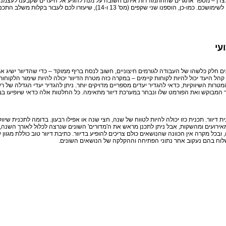
 ולצדן – מספר אתגרים שההתמודדות איתם חשובה על מנת להגיע אל היעדים שקבענו לעצמנו
 13 ו-14), שיעזרו לכם לעבור בקלות משלב התכנון לשלב הביצוע.
עי
ם חלק כלשהו של העבודה לגורמים חיצוניים, חשוב לנסח בריף ממוקד – כדי שהדיוור ישיג את
ל היעד יכול להיות לקוחות קיימים – במקרה כזה מטרת הדיוור יכולה להיות שימור הלקוחו
ת השיווקיות, כדאי להגדיר יעדים מספריים מדויקים יותר. ניתן להגדיר יעדי הגדלה של רשי
 המבוקש ואת הפורמט שלו ונבחר במערכת דיוור מתאימה. כל החלטות אלה כדאי שיופיעו בבריף
וור. תכנית כזו יכולה להיות לטווח של שנה, חצי שנה או אפילו רבעון. בדומה לתכנית שיוו
ירועים ומהשקות, אבל ניתן לתכנן מראש את ה'מדורים' השונים שנרצה לכלול לאורך השנה, ו
ובכל מקרה אין הכוונה שהנושאים כולם צריכים להופיע בדיוור. כתיבת דיוור טוב כוללת מגו
שלוח בהם נעקוב אחר נתוני הפתיחה וההקלקה של הנושאים השונים.