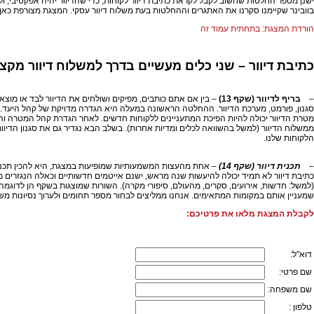
ישנן מספר החלטות שחשוב לקבל לקראת כתיבת דיוור לקוחות, כדי שהדיוור יהיה אפקטיבי,
בוובינר שקיימנו סקרנו את האתגרים וההחלטות בעת משלוח דיוור עסקי. המצגת מצורפת כאן לשימושכם. כמו-כן, הוספנו שני שקפים (מס'
הורדת המצגת: בתחתית עמוד זה
כתיבת דיוור – שני כלים מעשיים בדרך למשלוח דיוור מקצו
–
בריף לדיוור (שקף 13)
– בין אם אתם כותבים, מפיקים ושולחים את הדיוור לבד או מוצאי
סגנון, פורמט, מערכת הדיוור. ההחלטה הראשונה במעלה היא הגדרה מדויקת של קהל היעד. קה
מטרת הדיוור יכולה להיות הפיכת המתעניינים ללקוחות חדשים. לאחר הגדרת קהל המטרה והמטרו
ממשלוח הדיוור (למשל בהשוואה לכלים ומדיות אחרות). בשלב הבא נגדיר גם את סגנון הדיוור
הלקוחות שלנו.
–
תכנית דיוור (שקף 14)
– אחת מהעצות המשמעותיות שמופיעות במצגת, היא להכין תכנית די
כתיבת דיוור לא תמיד יכולה להיעשות שנה מראש, ישנם אייטמים חדשותיים וכאלה הנגזרים מא
(למשל: חדשות, אירועים, סקרים, מהעולם, סיפורי מקרה). השורות שמוצגות בשקף הן לדוגמה, 
שמעניין אותם במקומות המתאימים. אנחנו ממליצים לבחור מספר תחומים ולערוך נסיונות מ
לקבלת המצגת מלאו את פרטיכם:
דוא"ל:
שם פרטי:
שם משפחה:
טלפון :