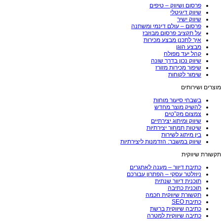
פרסום ושיווק – טיפים
שיווק דיגיטלי
שיווק ישיר
פרסום – עולם דינמי ומשתנה
על תקציב פרסום מבוזבז
איך לתכנן מבצע מכירות
מבצע הוגן
קהל יעד מפולח
שיווק נכון בדרך שונה
שיפור מכירות מזורז
שימור לקוחות
מוצרים ושירותים
בשבחי סיעור מוחות
להשיק מוצר מחדש
צמצום מק”טים
שיווק ומיתוג יצירתיים
שיטות תמחור יצירתיות
בין מיתוג לשירות
שיווק במשבר: הזדמנות ליצירתיות
תקשורת שיווקית
כתיבת דיוור – מענה לאתגרים
ניוזלטר עסקי – הפתרון עבורכם
תוכנית דיוור שנתית
תוכנית כתיבה
תקשורת שיווקית חכמה
כתיבת SEO
כתיבה שיווקית ברשת
כתיבה שיווקית למטרה