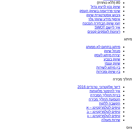
#0 (ללא כותרת)
שיווק נכון לרעיון גדול
שינוי פרדיגמה בשיווק העסק
גיבוש אסטרטגיית שיווק
איסוף מידע שיווקי גלוי
יועץ שיווק הבחירה הנכונה
איך ליישם SWOT
רעיונות לעסקים קטנים
מיתוג
מיתוג בתחום לא ממותג
מנהל שיווק
יצירת מיתוג לעסק
שיווק בצבע
שיווק עצמי
בין מיתוג לשירות
בין שיווק ומכירות
תהליך מכירה
דיוור אלקטרוני: טרנדים 2016
איך להיפטר מלקוחות
בניית תהליך המכירה
הטמעת תהליך מכירה
הקשבה ללקוח
טיפים לטלמרקטינג – א
טיפים לטלמרקטינג – ב
טיפים לטלמרקטינג – ג
שירות מעולה
גיוס