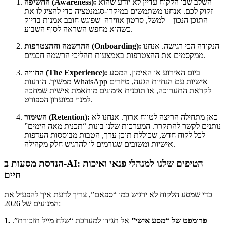
השלב שבו הלקוח עדיין לא יודע שהוא
החשיפה (Awareness):
זקוק לכם. אנחנו משתמשים במיקרו-סגמנטציה כדי להציג לו את
התוכן הנכון – למשל, סרטון אווירה שפוגש חובב אמנות בדיוק
כשהוא מחפש השראה לסוף השבוע.
הנקודה הכי רגישה. אנחנו
ההרשמה וההצטרפות (Onboarding):
ממקסמים את ההצטרפות באמצעות תהליכי הרשמה חכמים.
ביום האירוע או האימון, המסע
החוויה (The Experience):
ממשיך. הודעות WhatsApp אישיות עם הנחיות הגעה, טיזרים
לקראת התערוכה, או תוכנית אימונים מותאמת אישית שמחכה
למנוי במועדון הספורט.
כאן מתחילה הריצה לטווח ארוך. אנחנו לא
השימור (Retention):
נותנים לקשר להתקרר. המערכות שלנו בונות “תכנית מאה הימים”
לכל לקוח חדש, שכוללת תוכן ערך, הטבות מבוססות העדפות
אישיות ומשובים שגורמים לו להרגיש חלק מקהילה.
הנדסת מסעות ב-AI: הטיפים שלנו למנהלי פנאי ואיכות
חיים
כדי שמסע הלקוח לא ירגיש כמו “ספאם”, צריך לדעת איך להפעיל את
המנועים של 2026:
1. פרומפט של “מסע אישי”
אל תגידו למערכת “שלח מייל תזכורת”.