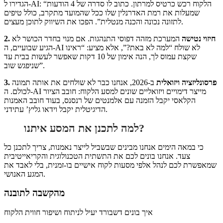
הגדירו ל-AI: “הלקוח רכש כרטיס למרתון. כתוב לו סדרה של 4 הודעות
שמעלות את רמת האדרנלין שלו ככל שהמועד מתקרב, כולל טיפים
לתזונה נכונה והכנה מנטלית”. הפכו את השיווק לתוכן מעצים.
2. חיזוי נטישה
המערכת מזהה דפוסי התנהגות. אם מנוי בחדר הכושר לא
הגיע שבועיים, ה-AI לא שולח “למה לא באת?”, אלא מציע: “ראינו
שקצת עמוס לך, הנה אימון של 10 דקות שאפשר לעשות בבית עד
שניפגש שוב”.
3. פרסונליזציה ויזואלית
ב-2026, אנחנו כבר לא שולחים את אותה תמונה
לכולם. ה-AI מייצר דימויים ויזואליים שונים למסע הלקוח: חובב הציור
הקלאסי יקבל הזמנה עם אלמנטים של רנסנס, בעוד חובב האמנות
הדיגיטלית יקבל וידאו גליץ’ עתידני.
למה לתכנן את המסע איתנו?
כי במאה הימים אנחנו מבינים שבשביל לייצר נאמנות, צריך לתכנן כל
צעד. אנחנו בונים לכם את התשתית הטכנולוגית והקריאייטיבית
שמאפשרת לכם לנהל אלפי מסעות לקוח אישיים בו-זמנית, בלי לאבד את
המגע האנושי.
מהקשבה לתובנה
איך בונים דשבורד יעיל לניתוח ושיפור חווית הלקוח