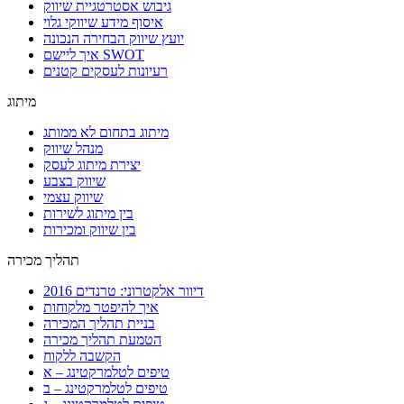
גיבוש אסטרטגיית שיווק
איסוף מידע שיווקי גלוי
יועץ שיווק הבחירה הנכונה
איך ליישם SWOT
רעיונות לעסקים קטנים
מיתוג
מיתוג בתחום לא ממותג
מנהל שיווק
יצירת מיתוג לעסק
שיווק בצבע
שיווק עצמי
בין מיתוג לשירות
בין שיווק ומכירות
תהליך מכירה
דיוור אלקטרוני: טרנדים 2016
איך להיפטר מלקוחות
בניית תהליך המכירה
הטמעת תהליך מכירה
הקשבה ללקוח
טיפים לטלמרקטינג – א
טיפים לטלמרקטינג – ב