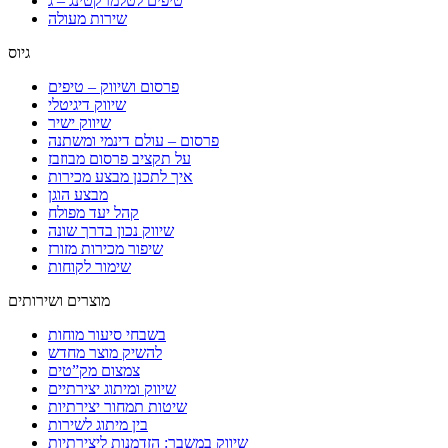
טיפים לטלמרקטינג – ג
שירות מעולה
גיוס
פרסום ושיווק – טיפים
שיווק דיגיטלי
שיווק ישיר
פרסום – עולם דינמי ומשתנה
על תקציב פרסום מבוזבז
איך לתכנן מבצע מכירות
מבצע הוגן
קהל יעד מפולח
שיווק נכון בדרך שונה
שיפור מכירות מזורז
שימור לקוחות
מוצרים ושירותים
בשבחי סיעור מוחות
להשיק מוצר מחדש
צמצום מק”טים
שיווק ומיתוג יצירתיים
שיטות תמחור יצירתיות
בין מיתוג לשירות
שיווק במשבר: הזדמנות ליצירתיות