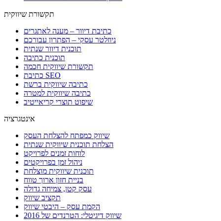
תקשורת שיווקית
כתיבת דיוור – מענה לאתגרים
ניוזלטר עסקי – הפתרון עבורכם
תוכנית דיוור שנתית
תוכנית כתיבה
תקשורת שיווקית חכמה
כתיבת SEO
כתיבה שיווקית ברשת
כתיבה שיווקית למטרה
שיפוט תוצרי קריאייטיב
אינטגרציה
שיווק כמפתח להצלחת העסק
הצלחת תוכנית שיווקית שנתית
לוחות זמנים לפרויקט
ניהול זמן בפרויקטים
תוכנית שיווקית מוצלחת
בניית חזון ארוך טווח
עסק קטן, צמיחה גדולה
תקציב שיווק
הקמת עסק – היבטי שיווק
שיווק דיגיטלי: הטרנדים של 2016