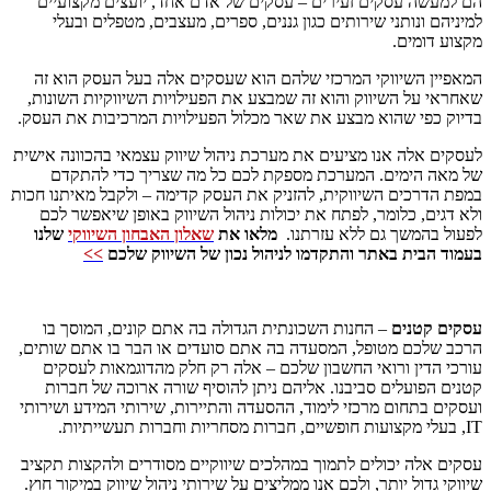
הם למעשה עסקים זעירים – עסקים של אדם אחד, יועצים מקצועיים
למיניהם ונותני שירותים כגון גננים, ספרים, מעצבים, מטפלים ובעלי
מקצוע דומים.
המאפיין השיווקי המרכזי שלהם הוא שעסקים אלה בעל העסק הוא זה
שאחראי על השיווק והוא זה שמבצע את הפעילויות השיווקיות השונות,
בדיוק כפי שהוא מבצע את שאר מכלול הפעילויות המרכיבות את העסק.
לעסקים אלה אנו מציעים את מערכת ניהול שיווק עצמאי בהכוונה אישית
של מאה הימים. המערכת מספקת לכם כל מה שצריך כדי להתקדם
במפת הדרכים השיווקית, להזניק את העסק קדימה – ולקבל מאיתנו חכות
ולא דגים, כלומר, לפתח את יכולות ניהול השיווק באופן שיאפשר לכם
לפעול בהמשך גם ללא עזרתנו.
מלאו את
שאלון האבחון השיווקי
שלנו
בעמוד הבית באתר והתקדמו לניהול נכון של השיווק שלכם
>>
עסקים קטנים
– החנות השכונתית הגדולה בה אתם קונים, המוסך בו
הרכב שלכם מטופל, המסעדה בה אתם סועדים או הבר בו אתם שותים,
עורכי הדין ורואי החשבון שלכם – אלה רק חלק מהדוגמאות לעסקים
קטנים הפועלים סביבנו. אליהם ניתן להוסיף שורה ארוכה של חברות
ועסקים בתחום מרכזי לימוד, ההסעדה והתיירות, שירותי המידע ושירותי
IT
, בעלי מקצועות חופשיים, חברות מסחריות וחברות תעשייתיות.
עסקים אלה יכולים לתמוך במהלכים שיווקיים מסודרים ולהקצות תקציב
שיווקי גדול יותר, ולכם אנו ממליצים על שירותי ניהול שיווק במיקור חוץ.