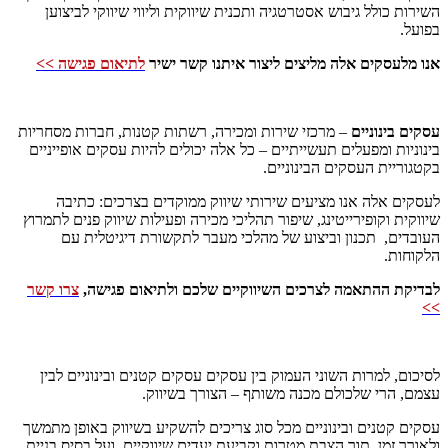
השירות כולל גיבוש אסטרטגיה ותכנית שיווקית וליווי שיווקי לביצוען
בפועל.
אנו מלעסקים אלה מליצים ליצור איתנו קשר ישיר
לתיאום פגישה >>
עסקים בינוניים
– מרכזי שירות ומכירה, רשתות קטנות, חברות מסחריות
בינוניות ומפעלים תעשייתיים – כל אלה יכולים להיות עסקים אופייניים
בקטגוריית העסקים הבינוניים.
לעסקים אלה אנו מציעים שירותי שיווק ממוקדים בצרכים: כתיבה
שיווקית וקופירייטינג, שיפור תהליכי מכירה ופעילות שיווק פנים לתמרוץ
העובדים, תכנון וביצוע של מהלכי מעבר לתקשורת דיגיטלית עם
הלקוחות.
לבדיקת ההתאמה לצרכים השיווקיים שלכם ולתיאום פגישה,
צרו קשר
>>
לסיכום, למרות השוני העמוק בין עסקים עסקים קטנים ובינוניים לבין
עצמם, הרי שלכולם מכנה משותף – הצורך בשיווק.
עסקים קטנים ובינוניים מכל סוג צריכים להשקיע בשיווק באופן מתמשך
ולאורך זמן, תוך הצבת מטרות וקביעת יעדים שיווקיים, ועל בסיס בניית