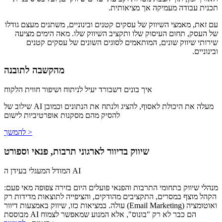
תכנית עבודה מעמיקה אך מציאותית.
עם זאת, מאמצי השיווק של עסקים קטנים ובינוניים, משתנים מעצם גודלו
של העסק, תחום העיסוק שלו ותקציב השיווק שלו. מאה הימים מציעה
שירותי שיווק שונים, המותאמים לסוגים השונים של עסקים קטנים
ובינוניים.
מהקשבה לתובנה
איך בונים דשבורד יעיל לניתוח ושיפור חווית הלקוח
שילוב של AI מעלה את היכולת לאסוף, להציג ולנתח את הנתונים וכמובן
להסיק מהם מסקנות אופרטיביות לישום
להמשך >
שיווק בדיוור לארגוני תרבות, פנאי וספורט
המודל המעגלי בעידן ה AI
מנהלי שיווק בתחומי התרבות והפנאי פועלים היום בזירה צפופה מאי פעם:
הקהל מוצף במסרים, התקציבים מהודקים, והציפייה לתוצאות מדידות רק
עולה. במציאות כזו, שיווק באמצעות דיוור (Email Marketing) ואוטומציה
מבוססת AI הם כבר לא רק "בונוס", אלא המנוע שמאפשר לצמוח