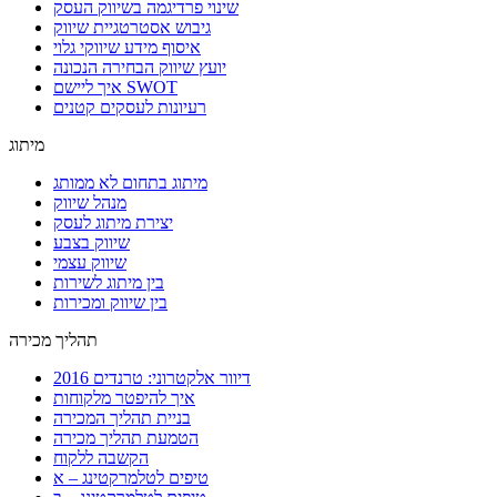
שינוי פרדיגמה בשיווק העסק
גיבוש אסטרטגיית שיווק
איסוף מידע שיווקי גלוי
יועץ שיווק הבחירה הנכונה
איך ליישם SWOT
רעיונות לעסקים קטנים
מיתוג
מיתוג בתחום לא ממותג
מנהל שיווק
יצירת מיתוג לעסק
שיווק בצבע
שיווק עצמי
בין מיתוג לשירות
בין שיווק ומכירות
תהליך מכירה
דיוור אלקטרוני: טרנדים 2016
איך להיפטר מלקוחות
בניית תהליך המכירה
הטמעת תהליך מכירה
הקשבה ללקוח
טיפים לטלמרקטינג – א