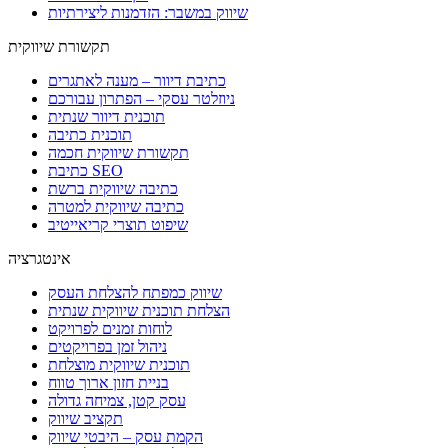
שיווק במשבר: הזדמנות ליצירתיות
תקשורת שיווקית
כתיבת דיוור – מענה לאתגרים
ניוזלטר עסקי – הפתרון עבורכם
תוכנית דיוור שנתית
תוכנית כתיבה
תקשורת שיווקית חכמה
כתיבת SEO
כתיבה שיווקית ברשת
כתיבה שיווקית למטרה
שיפוט תוצרי קריאייטיב
אינטגרציה
שיווק כמפתח להצלחת העסק
הצלחת תוכנית שיווקית שנתית
לוחות זמנים לפרויקט
ניהול זמן בפרויקטים
תוכנית שיווקית מוצלחת
בניית חזון ארוך טווח
עסק קטן, צמיחה גדולה
תקציב שיווק
הקמת עסק – היבטי שיווק