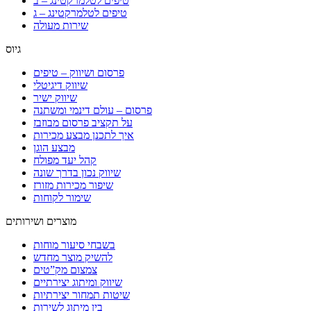
טיפים לטלמרקטינג – ב
טיפים לטלמרקטינג – ג
שירות מעולה
גיוס
פרסום ושיווק – טיפים
שיווק דיגיטלי
שיווק ישיר
פרסום – עולם דינמי ומשתנה
על תקציב פרסום מבוזבז
איך לתכנן מבצע מכירות
מבצע הוגן
קהל יעד מפולח
שיווק נכון בדרך שונה
שיפור מכירות מזורז
שימור לקוחות
מוצרים ושירותים
בשבחי סיעור מוחות
להשיק מוצר מחדש
צמצום מק”טים
שיווק ומיתוג יצירתיים
שיטות תמחור יצירתיות
בין מיתוג לשירות