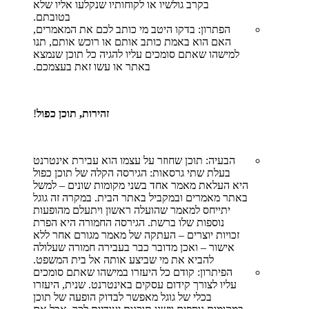
בקרב גולשיו או לקוחותיו שנקלעו אליו שלא
בטובתם.
הפתרון: בדקו היטב מי כותב לכם את המאמרים,
האם הוא באמת כותב אותם או רוכש אותם, תנו
למישהו שאתם סומכים עליו להגיה כל תוכן שנמצא
באתר או עשו זאת בעצמכם.
זהירות, תוכן כפול
!
הבעיה: תוכן שחוזר על עצמו הוא עבירת אינטרנט
בעלת שתי גרסאות: הגירסה הקלה של תוכן כפול
היא העלאת מאמר אחד בשני מקומות שונים – למשל
באתר מאמרים ובמקביל באתר הבית. במקרה זה גוגל
יתייחס למאמר שהועלה ראשון ויתעלם מהופעות
נוספות שלו ברשת. הגירסה החמורה היא הפרת
זכויות יוצרים – העתקה של מאמר מגורם אחר ללא
אישור – ואכן מדובר כבר בעבירה חמורה שעלולה
להביא את מי שביצע אותה אל בית המשפט.
הפיתרון: קודם כל היעזרו במישהו שאתם סומכים
עליו לצורך קידום עסקים באינטרנט. שנית, היעזרו
בכלי של גוגל מאפשר לבדוק הופעה של תוכן