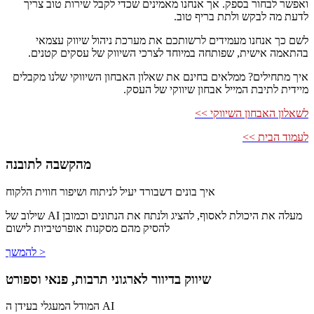
ואפשר לבחור בספק. אך אנחנו מאמינים שכדי לקבל שירות טוב צריך
לדעת מה לבקש ולתת בריף טוב.
לשם כך אנחנו מעמידים לרשותכם את מערכת ניהול שיווק עצמאי
בהתאמה אישית, שפותחה במיוחד לצרכי השיווק של עסקים קטנים.
איך מתחילים? ממלאים בחינם את שאלון האבחון השיווקי שלנו מקבלים
מיידית לתיבת המייל אבחון שיווקי של העסק.
לשאלון האבחון השיווקי >>
לעמוד הבית >>
מהקשבה לתובנה
איך בונים דשבורד יעיל לניתוח ושיפור חווית הלקוח
שילוב של AI מעלה את היכולת לאסוף, להציג ולנתח את הנתונים וכמובן
להסיק מהם מסקנות אופרטיביות לישום
להמשך >
שיווק בדיוור לארגוני תרבות, פנאי וספורט
המודל המעגלי בעידן ה AI