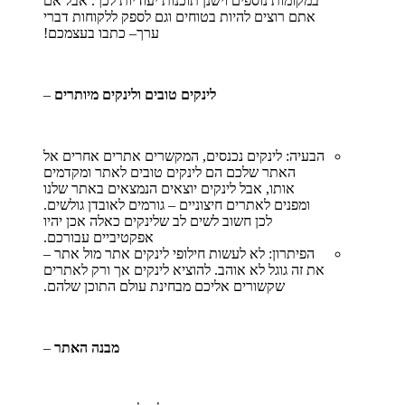
במקומות נוספים וישנן תוכנות יעודיות לכך. אבל אם
אתם רוצים להיות בטוחים וגם לספק ללקוחות דברי
ערך– כתבו בעצמכם!
לינקים טובים ולינקים מיותרים
–
הבעיה: לינקים נכנסים, המקשרים אתרים אחרים אל
האתר שלכם הם לינקים טובים לאתר ומקדמים
אותו, אבל לינקים יוצאים הנמצאים באתר שלנו
ומפנים לאתרים חיצוניים – גורמים לאובדן גולשים.
לכן חשוב לשים לב שלינקים כאלה אכן יהיו
אפקטיביים עבורכם.
הפיתרון: לא לעשות חילופי לינקים אתר מול אתר –
את זה גוגל לא אוהב. להוציא לינקים אך ורק לאתרים
שקשורים אליכם מבחינת עולם התוכן שלהם.
מבנה האתר
–