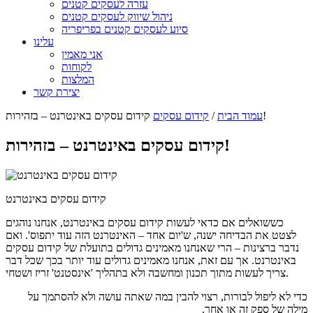
עזרה לעסקים קטנים
ניהול שיווק לעסקים קטנים
סיוע לעסקים קטנים בפריפריה
עלינו
אני מאמין
לקוחות
המלצות
יצירת קשר
קידום עסקים באינטרנט – בזהירות!
עמוד הבית
/
קידום עסקים
קידום עסקים באינטרנט – בזהירות!
קידום עסקים באינטרנט
כששואלים אם כדאי לעשות קידום עסקים באינטרנט, אנחנו נוהגים
לצטט את הבדיחה ישנה, ש'יום אחד – האינטרנט הזה עוד יתפוס'. ואם
נדבר ברצינות – הרי שאנחנו מאמינים גדולים בתועלת של קידום עסקים
באינטרנט. אך עם זאת, אנחנו מאמינים גדולים עוד יותר בכך שכל דבר
צריך לעשות מתוך תכנון ומחשבה ולא בתהליך 'אינסטנט' זריז ושטחי.
כדי לא ליפול לבורות, רצוי להבין במה שאתה עושה ולא להסתמך על
מילה של ספק זה או אחר.