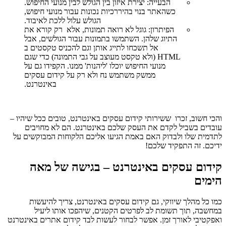
הבעייה: יצירת איזון בין הגולש לבין מנועי החיפוש.
כשהאתר בנוי בהיררכיות נכונות עבור מנועי חיפוש,
הגולש עלול ללכת לאיבוד.
הפיתרון: גוגל לא רואה תמונות, אלא רק קורא את
התיוג שלהן. השתמשו בתמונות עבור הגולשים, אבל
אל תשכחו לתייג אותן וגם להכניס טקסטים ב
HTML
(ולא טקסט מעוצב על גבי התמונה) כדי שגם
מנועי החיפוש יוכלו 'ליהנות' ממנו. הקפידו גם על
ממשק משתמש נח ולא רק על קידום עסקים
באינטרנט.
והכי חשוב, זכרו ששירותי קידום עסקים באינטרנט, טובים ככל שיהיו –
עובדים בשביל לקדם את העסק שלכם באינטרנט. הם לא מחויבים
לתדמית שלו ולבדוק האם באמת הגיעו אליכם הלקוחות המבוקשים על
ידיכם. זה התפקיד שלכם!
קידום עסקים באינטרנט – בגישה של מאה
הימים
כמו כל מהלך שיווקי, גם קידום עסקים באינטרנט, צריך להיעשות
במחשבה, תוך תשומת לב לפרטים הקטנים, שיהפכו אותו ליעיל
ואפקטיבי לאורך זמן. אפשר לבחור לעשות לבד קידום אתרים באינטרנט