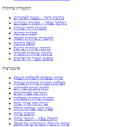
תקשורת שיווקית
כתיבת דיוור – מענה לאתגרים
ניוזלטר עסקי – הפתרון עבורכם
תוכנית דיוור שנתית
תוכנית כתיבה
תקשורת שיווקית חכמה
כתיבת SEO
כתיבה שיווקית ברשת
כתיבה שיווקית למטרה
שיפוט תוצרי קריאייטיב
אינטגרציה
שיווק כמפתח להצלחת העסק
הצלחת תוכנית שיווקית שנתית
לוחות זמנים לפרויקט
ניהול זמן בפרויקטים
תוכנית שיווקית מוצלחת
בניית חזון ארוך טווח
עסק קטן, צמיחה גדולה
תקציב שיווק
הקמת עסק – היבטי שיווק
שיווק דיגיטלי: הטרנדים של 2016