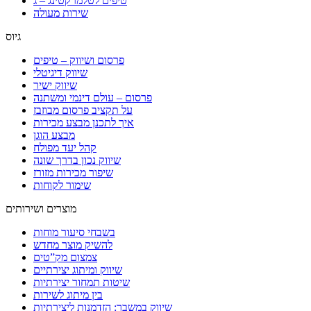
טיפים לטלמרקטינג – ג
שירות מעולה
גיוס
פרסום ושיווק – טיפים
שיווק דיגיטלי
שיווק ישיר
פרסום – עולם דינמי ומשתנה
על תקציב פרסום מבוזבז
איך לתכנן מבצע מכירות
מבצע הוגן
קהל יעד מפולח
שיווק נכון בדרך שונה
שיפור מכירות מזורז
שימור לקוחות
מוצרים ושירותים
בשבחי סיעור מוחות
להשיק מוצר מחדש
צמצום מק”טים
שיווק ומיתוג יצירתיים
שיטות תמחור יצירתיות
בין מיתוג לשירות
שיווק במשבר: הזדמנות ליצירתיות