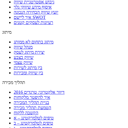
גיבוש אסטרטגיית שיווק
איסוף מידע שיווקי גלוי
יועץ שיווק הבחירה הנכונה
איך ליישם SWOT
רעיונות לעסקים קטנים
מיתוג
מיתוג בתחום לא ממותג
מנהל שיווק
יצירת מיתוג לעסק
שיווק בצבע
שיווק עצמי
בין מיתוג לשירות
בין שיווק ומכירות
תהליך מכירה
דיוור אלקטרוני: טרנדים 2016
איך להיפטר מלקוחות
בניית תהליך המכירה
הטמעת תהליך מכירה
הקשבה ללקוח
טיפים לטלמרקטינג – א
טיפים לטלמרקטינג – ב