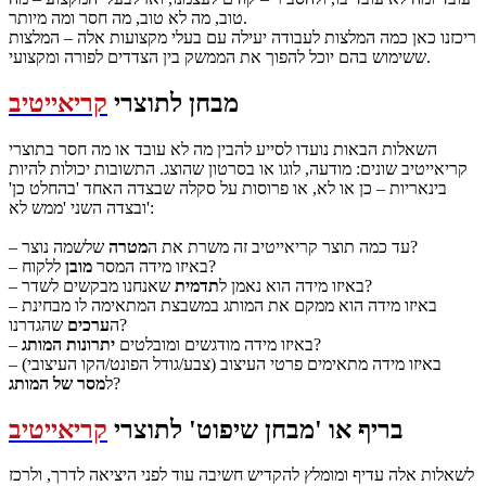
טוב, מה לא טוב, מה חסר ומה מיותר.
ריכזנו כאן כמה המלצות לעבודה יעילה עם בעלי מקצועות אלה – המלצות
ששימוש בהם יוכל להפוך את הממשק בין הצדדים לפורה ומקצועי.
מבחן לתוצרי
קריאייטיב
השאלות הבאות נועדו לסייע להבין מה לא עובד או מה חסר בתוצרי
קריאייטיב שונים: מודעה, לוגו או בסרטון שהוצג. התשובות יכולות להיות
בינאריות – כן או לא, או פרוסות על סקלה שבצדה האחד 'בהחלט כן'
ובצדה השני 'ממש לא':
שלשמה נוצר?
– עד כמה תוצר קריאייטיב זה משרת את ה
מטרה
ללקוח?
– באיזו מידה המסר
מובן
שאנחנו מבקשים לשדר?
– באיזו מידה הוא נאמן ל
תדמית
– באיזו מידה הוא ממקם את המותג במשבצת המתאימה לו מבחינת
שהגדרנו?
ה
ערכים
?
– באיזו מידה מודגשים ומובלטים
יתרונות המותג
– באיזו מידה מתאימים פרטי העיצוב (צבע/גודל הפונט/הקו העיצובי)
?
ל
מסר של המותג
בריף או 'מבחן שיפוט' לתוצרי
קריאייטיב
לשאלות אלה עדיף ומומלץ להקדיש חשיבה עוד לפני היציאה לדרך, ולרכז