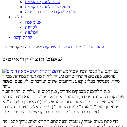
עזרה לעסקים קטנים
ניהול שיווק לעסקים קטנים
סיוע לעסקים קטנים בפריפריה
עלינו
אני מאמין
לקוחות
המלצות
יצירת קשר
עמוד הבית
/
מיתוג
תקשורת שיווקית
שיפוט תוצרי קריאייטיב
שיפוט תוצרי קריאייטיב
עבודתם של אנשי השיווק מול משרד
פרסום, מעצבים וקופירייטרים עשויה להיות מאתגרת במיוחד, מכיוון
שהיא מפגישה בעלי מקצוע מתחומים שונים המדברים, לא פעם, בשפה
שונה.
בניגוד להזמנה מספקים אחרים, כגון דפוס או שליחות, הרי התוצר
שמתקבל ממשרד הפרסום, מהמעצב או מהקופירייטר – הוא מוצר הדורש
"ראש יצירתי". מיד לאחר התגובה הראשונית ("מוצא חן בעיני" / "לא
מוצא חן בעיני", "אוהב" / "לא מתחבר") עולה שאלה בסיסית וחשובה:
איך בעצם ניתן למדוד את תוצר קריאייטיב ולהעריך אותו?
כדי לתת משוב אמיתי, מעמיק ובונה לתוצר קריאייטיב, צריך להבין מה
עובד ומה לא עובד בו, ולהסביר – קודם לעצמנו, ואז לבעלי המקצוע – מה