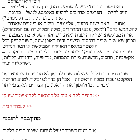
– היכן הוא יתפרסם
– האם ישנם 'נכסים' שיש להשתמש בהם, כגון צבעים / אלמנטים
– 'חייב להיות' – הפרטים שחייבים להופיע באלמנט, למשל – כתובת
האתר, טלפון, לוגו (בגודל מסוים?).
– 'אסור' – האם ישנם צבעים, אלמנטים, מילים או ביטויים שאסור
להשתמש בהם? (למשל, צבעי המתחרים, מילה המקושרת עם המתחרים)
– אוירה מבוקשת: יש יוקרה יפנית ונקיה, ויש יוקרה של ארמון מצועצע.
מכיוון שאנשים שונים תופסים מושגים זהים באופן שונה, חשוב לדייק ככל
האפשר בתיאור האווירה המבוקשת או הטון הנדרש.
– ערכים עיקריים של העסק / מותג: מקומיות, סולידיות, מידת היוקרה,
אקטיביות, תחכום, חדשנות, מידת התמחות, מוחשיות, רוחניות, קלילות,
ישראליות ועוד.
תשובות מפורטות לכל השאלות שהועלו כאן לא מבטיחות שהעיצוב או
הטקסט יעברו במכה הראשונה – אבל הן בהחלט יכולות למנוע תחושת
'מבוי סתום' ולהפוך את הדיאלוג בין הצדדים למקצועי יותר.
רוצים לקרוא עוד על דוגמאות לקריאייטיב שיווקי >>
לעמוד הבית >>
מהקשבה לתובנה
איך בונים דשבורד יעיל לניתוח ושיפור חווית הלקוח