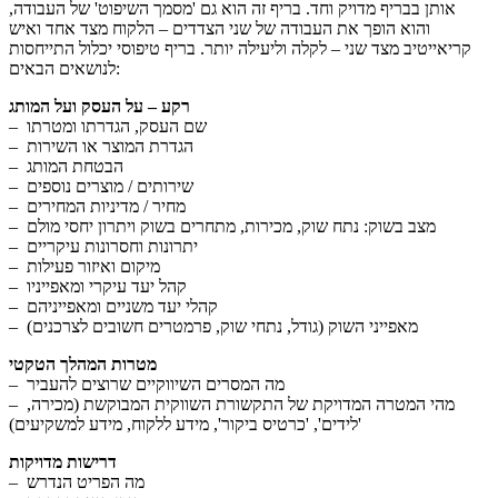
אותן בבריף מדויק וחד. בריף זה הוא גם 'מסמך השיפוט' של העבודה,
והוא הופך את העבודה של שני הצדדים – הלקוח מצד אחד ואיש
קריאייטיב מצד שני – לקלה וליעילה יותר. בריף טיפוסי יכלול התייחסות
לנושאים הבאים:
רקע – על העסק ועל המותג
– שם העסק, הגדרתו ומטרתו
– הגדרת המוצר או השירות
– הבטחת המותג
– שירותים / מוצרים נוספים
– מחיר / מדיניות המחירים
– מצב בשוק: נתח שוק, מכירות, מתחרים בשוק ויתרון יחסי מולם
– יתרונות וחסרונות עיקריים
– מיקום ואיזור פעילות
– קהל יעד עיקרי ומאפייניו
– קהלי יעד משניים ומאפייניהם
– מאפייני השוק (גודל, נתחי שוק, פרמטרים חשובים לצרכנים)
מטרות המהלך הטקטי
– מה המסרים השיווקיים שרוצים להעביר
– מהי המטרה המדויקת של התקשורת השווקית המבוקשת (מכירה,
'לידים', 'כרטיס ביקור', מידע ללקוח, מידע למשקיעים)
דרישות מדויקות
– מה הפריט הנדרש