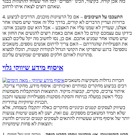
כזה אכן קורה. בקיצור, הכינו "תפרים" לכל חור שעלול להתגלות בבגד
שאתם רוצים לצאת איתו לרחוב.
התעכבו על העיכובים
– אם כל הרעיונות מוכנים, הדרכים לביצוע
4.
ברורות ועדיין הדברים לא קורים, בדרך כלל זה אומר שיש משהו אחר
אצלנו, שעדיין לא שמנו עליו את האצבע – אבל הוא שם ומעכב אותנו.
בידקו עם עצמכם קודם כל האם אתם באמת רוצים להגשים את החזון או
שיש משהו אחר שמניע אתכם. אם כן, נסו לחשוב מה יקל עליכם לבצע
את הפעילויות שהגדרתם – האם צריך לרתום אנשים נוספים, משאבים
נוספים? ברגע שתפרקו את הקושי הגדול לנקודות קטנות, תוכלו למצוא
פתרונות לאותם חלקים ספציפיים שמקשים עליכם.
איסוף מידע שיווקי גלוי
חברות גדולות משקיעות משאבים
רבים בביצוע מחקרים כמותיים ואיכותיים: איסוף מידע, מחקרי צריכה,
איתור צרכים, סקרים, קבוצות מיקוד. התוצאות המתקבלות משמשות
ככלי ראשון במעלה בניתוח והסקת מסקנות מפעילויות שנעשו ותכנון
תכניות שיווקיות עתידיות.
בשיווק לעסקים קטנים ובינוניים מחקרים כאלה יתקבלו בשמחה, אלא
שלא תמיד המשאבים מספקים. עם זאת, ישנן לא מעט שיטות צנועות
יותר של איסוף מידע שעשויות להתאים לעסקים קטנים ובינוניים ולהשיג
תוצאות לא פחות שימושיות:
סרט דוקומנטרי, או: מודיעין עסקי בסרט קופה
– טריק ישן של יזמים
1.