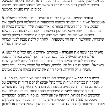
לבדוק, להכין התנגדויות שנעלה בתור לקוחות ואת 'סיפור הלקוח' הבסיסי.
חשוב גם להכין דו"ח מפורט ככל האפשר של השיחה שנערכה, שיהיה
בסיס לניתוח מעמיק בהמשך.
עבודת רגליים
– עסקים קטנים ובינוניים רבים נתקלים בשאלת
8.
פוטנציאל השוק. זוהי שאלה חשובה ומשמעותית בהחלטה היכן למקם את
העסק, מיהו קהל המטרה באזור או איך לפנות אליו. הערכות כאלה הן
מורכבות ודורשות משאבים ולכן המלצתנו – להתחיל לצעוד. לקוח שלנו
בתחום השירות למעליות רצה להעריך את פוטנציאל השוק באיזור
שהגדיר. ההחלטה היתה חד משמעית – להתחיל ללכת מבנין לבנין ולבדוק
האם קיימת מעלית.
מישהו כבר עשה את העבודה
– במקרים אחרים אנחנו יכולים להישען
9.
על מחקרים שמישהו כבר עשה עבורנו – כך למשל, באתר הלשכה
המרכזית לסטטיסטיקה מופיעים נתוני חינם בכל הנוגע למשקי הבית
בישראל: נתונים לגבי גודל האוכלוסיה, בעלות על מוצרי צריכה, גודל משק
הבית, גודל הדירות, היקף ההוצאה וכיוצא באלה נתונים אמינים.
מידע מהבורסה
– החוק מחייב את כל החברות הציבוריות (כלומר,
10.
הנסחרות בבורסה לניירות ערך בתל אביב) לפרסם דו"חות מקיפים על
פעילותם. בדו"חות השנתיים מנתחת כל חברה את השוק בו היא פועלת,
תוך התייחסות למגמות המרכזיות בהתפתחותו בארץ ובעולם, את
הסיכונים ואת נקודות החוזקה של פעילותה. בנוסף, הנתונים המספריים
מספקים הצצה חשובה לעלויות ולשיעורי הרווח בענף, ובכך מעניקים
נקודת התייחסות (בנצ'מרק) חשובה להערכת מצב העסק הקיים או לתכנון