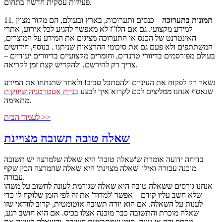
פעילות עסקית חדשה בתחום.
תמונות בתערוכה
– כנסים ותערוכות, בארץ ובעולם, הם מקור מצוין
11.
למידע מקצועי. גם אם הלו"ז לא מאפשר להגיע לכל אירוע, אתרי
האינטרנט של הכנס או התערוכה מציגים את המידע על המוצרים,
המשתתפים ולא פעם גם את סיכומי ההרצאות שניתנו . בנוסף, חידושים
בעולם מפורסמים בדיוורי טרנדים, וחומרים מקצועיים בדיוורים יעודיים –
צריך רק להירשם, ולהקדיש קצת זמן לקריאה.
נשאר רק לפקוח את העיניים ולהסתכל סביב! ולאחר שתנתחו את המידע
שנאסף אנחנו ממליצים לכם לקרוא איך לבצע
בניית אסטרטגיה שיווקית
מתאימה.
לעמוד הבית >>
שאלה טובה תשובה מצויינת
בדיחה ידועה אומרת ש'שאלה טובה' היא שאלה שלמרצה יש תשובה
מוכנה עבורה ואילו 'שאלה מצוינת' היא שאלה שהמרצה הכין שקף
עבורה.
אנחנו גורסים ששאלה טובה היא שאלה שגורמת לעונה לחשוב על משהו
שלא חשב עליו קודם – אפשר 'למדוד' את זה לפי הזמן שלוקח לו כדי
לענות על השאלה. אם הוא יורה תשובה אוטומטית, קרוב לוודאי שזו
שאלה מוכרת והתשובה כבר מוכנה אצלו בכיס. אם הוא חושב רגע,
מהסס ורק אז עונה, סימן שמתבצעת חשיבה, והשאלה השיגה את