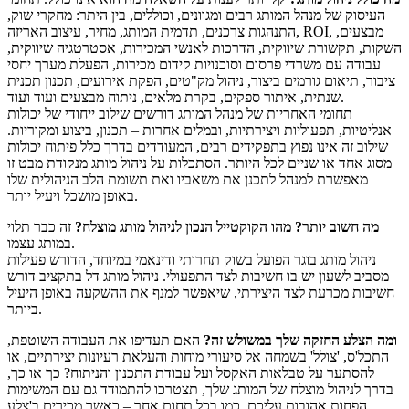
העיסוק של מנהל המותג רבים ומגוונים, וכוללים, בין היתר: מחקרי שוק,
התנהגות צרכנים, תדמית המותג, מחיר, עיצוב האריזה, ROI, מבצעים,
השקות, תקשורת שיווקית, הדרכות לאנשי המכירות, אסטרטגיה שיווקית,
עבודה עם משרדי פרסום וסוכנויות קידום מכירות, הפעלת מערך יחסי
ציבור, תיאום גורמים ביצור, ניהול מק"טים, הפקת אירועים, תכנון תכנית
שנתית, איתור ספקים, בקרת מלאים, ניתוח מבצעים ועוד ועוד.
תחומי האחריות של מנהל המותג דורשים שילוב ייחודי של יכולות
אנליטיות, תפעוליות ויצירתיות, ובמלים אחרות – תכנון, ביצוע ומקוריות.
שילוב זה אינו נפוץ בתפקידים רבים, המעודדים בדרך כלל פיתוח יכולות
מסוג אחד או שניים לכל היותר. הסתכלות על ניהול מותג מנקודת מבט זו
מאפשרת למנהל לתכנן את משאביו ואת תשומת הלב הניהולית שלו
באופן מושכל ויעיל יותר.
מה חשוב יותר? מהו הקוקטייל הנכון לניהול מותג מוצלח?
זה כבר תלוי
במותג עצמו.
ניהול מותג בוגר הפועל בשוק תחרותי ודינאמי במיוחד, הדורש פעילות
מסביב לשעון יש בו חשיבות לצד התפעולי. ניהול מותג דל בתקציב דורש
חשיבות מכרעת לצד היצירתי, שיאפשר למנף את ההשקעה באופן היעיל
ביותר.
ומה הצלע החזקה שלך במשולש זה?
האם תעדיפו את העבודה השוטפת,
התכל'ס, 'צולל' בשמחה אל סיעורי מוחות והעלאת רעיונות יצירתיים, או
להסתער על טבלאות האקסל ועל עבודת התכנון והניתוח? כך או כך,
בדרך לניהול מוצלח של המותג שלך, תצטרכו להתמודד גם עם המשימות
הפחות אהובות עליכם. כמו בכל תחום אחר – כאשר מכירים ב'צלע