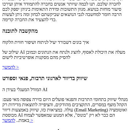
לחברה שלכם. תנו לכמה שיותר אנשים בחברה להתמודד איתן ועירכו
סיעור מוחות בנושא. מגוון התשובות ומידת התאימות ביניהן יספק לכם
הרבה חומר למחשבה לגבי הנושאים שביקשתם לבחון ומה ניתן לעשות
כדי להצעיד את החברה קדימה.
מהקשבה לתובנה
איך בונים דשבורד יעיל לניתוח ושיפור חווית הלקוח
שילוב של AI מעלה את היכולת לאסוף, להציג ולנתח את הנתונים וכמובן
להסיק מהם מסקנות אופרטיביות לישום
להמשך >
שיווק בדיוור לארגוני תרבות, פנאי וספורט
המודל המעגלי בעידן ה AI
מנהלי שיווק בתחומי התרבות והפנאי פועלים היום בזירה צפופה מאי פעם:
הקהל מוצף במסרים, התקציבים מהודקים, והציפייה לתוצאות מדידות רק
עולה. במציאות כזו, שיווק באמצעות דיוור (Email Marketing) ואוטומציה
מבוססת AI הם כבר לא רק "בונוס", אלא המנוע שמאפשר לצמוח
להמשך >
באמת..