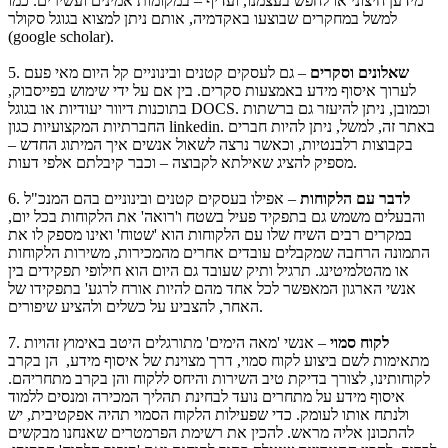
מידען חיצוני או לחפש בעצמנו, ועדיף – במקומות אמינים ועשירים. כמו
למשל במחקרים שבוצעו באקדמיה, אותם ניתן למצוא בגוגל סקולר
(google scholar).
שאלונים וסקרים
– גם לעסקים קטנים ובינוניים קל היום מאי פעם
5.
לערוך איסוף מידע באמצעות סקרים. בין אם על ידי שימוש בפייסבוק,
בתוכנות דיוור יעודיות או בגוגל DOCS. וכמובן, ניתן להיעזר גם ברשתות
החברתיות המקצועיות כגון linkedin. באתר זה, למשל, ניתן להיות חברים
בקבוצות רלבנטיות, וכאשר נרצה לשאול אנשים איך המיתוג החדש –
מספיק להציג שאילתא לקבוצה – וכבר קיבלתם אלפי דעות.
לדבר עם הלקוחות
– אפילו בעסקים קטנים ובינוניים בהם המנכ"ל
6.
והבעלים משמש גם בתפקיד פעיל בשטח ו'רואה' את הלקוחות בכל יום,
במקרים רבים השיח שלו עם הלקוחות הוא 'שטוח' ואינו מספק לו את
התמונה הרחבה שמקבלים עובדים אחרים מהמכירות, משירות הלקוחות
או מהטלמיטינג. תרגיל ותיק שעובד גם היום הוא חילופי תפקידים בין
אנשי הארגון המאפשר לכל אחד מהם להיות אורח לרגע' בתפקידו של
האחר, להצביע על כשלים ולהציע שיפורים.
לקוח סמוי
– אנשי 'מאה הימים' מתורגלים היטב באימוץ זהויות
7.
מתאימות לשם ביצוע לקוח סמוי, דרך מצוינת של איסוף מידע, הן בקרב
לקוחותינו, לצורך בדיקת טיב השירות והיחס ללקוח והן בקרב מתחריהם.
איסוף מידע על מתחרים נועד לבחינת תהליך המכירה ומנסים ללמוד
ולנתח אותו לעומק. כדי שפעילות הלקוח הסמוי תהיה אפקטיבית, יש
להתכונן אליה מראש. להכין את רשימת הפרמטרים שאנחנו מבקשים