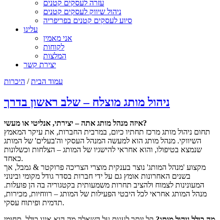
עזרה לעסקים קטנים
ניהול שיווק לעסקים קטנים
סיוע לעסקים קטנים בפריפריה
עלינו
אני מאמין
לקוחות
המלצות
יצירת קשר
עמוד הבית
/
היכרות
ניהול מותג מוצלח – שלב ראשון בדרך
איזה מנהל מותג אתה – יצירתי, אנליטי או מעשי?
תחום ניהול מותג מרכז תחתיו כיום, במרבית החברות, את עיקר המאמץ
השיווקי. מנהל מותג הוא למעשה המנהל העסקי וה'בעלים' של המותג
שנמצא בטיפולו, והוא אחראי להישגיו של המותג – הצלחות וכשלונות
כאחד.
מקצוע 'מנהל המותג' נוצר בענקית מוצרי הצריכה פרוקטר & גמבל, אך
בשנים האחרונות אומץ גם על ידי חברות בסדר גודל מקומי ובינוני
המעונינות לצמוח ולהציב תחרות משמעותית בקטגוריה בה הן פועלות.
מנהל המותג אחראי לכל היבטי הפעילות של המותג – רווחיות, מכירות,
תדמית ופיתוח עסקי.
מה כולל ניהול מותג?
קל יותר לענות על השאלה מה הוא אינו כולל. תחומי