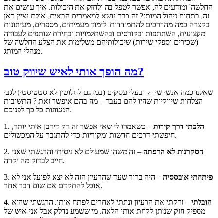
החלשה' ומודעים לה, אפשר לטפל בה ולחזק את היכולות. איך עושים את
זה, בתחום ניהול המותג? זה כבר נושא למאמרים הבאים, אולם נציין כאן
בקצרה כמה מהדרכים להתמודדות: לימוד מעמיתים, מספרים, מעיתונות
מקצועית, השתתפות ובקורסים ובהשתלמויות ובחירת שותפים לעבודה
(שכירים וספקי שירות) שיכולותיהם משלימות את הצלע החלשה של
מנהלי המותג.
מה הופך אותי לאיש שיווק טוב?
שאלנו כמה אנשי שיווק ובעלי עסקים (במדגם לחלוטין לא סטטיסטי) לגבי
הצלחות שיווקיות שהיו להם בעבר – מה בהם איפשר זאת ? התשובות
המגוונות כל כך לפניכם:
הלכתי דרך קירות
– כשאמרו לי שאי אפשר זה רק דירבן אותי יותר,
1.
חיפשתי דרכים חדשות ומקוריות כדי להתגבר על המכשולים.
הסקרנות לא הרפתה
– זה משהו שמעולם לא ניסיתי והרגשתי שאני
2.
חייב לבדוק מה יקרה.
פיתחתי אובססיה
– היה ברור שעד שהרעיון הזה לא יצא לפועל אני לא
3.
אוכל להתקדם אם שום דבר אחר.
הובלתי
– זרקתי את הרעיון ונתתי לאחרים לפתח אותו. הרגשתי שהוא
4.
מספיק חזק שניתן לקחת אותו הלאה. מי ששמע נדלק אבל אני איש של