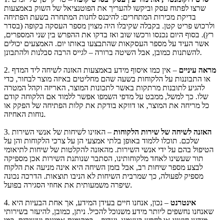
שרצו לפתוח עסק וביקשו להעריך את הפוטנציאל של השוק באמצעות
בדיקת מכירות המתחרים: להיכנס לחנות המתחרה בשעת הפתיחה
ולרכוש פריט קטן. בקבלה שקיבלו היה מצוין מספר העסקה בקופה (בסדר
רץ). בסוף היום נכנסו ורכשו שוב ואז בדקו את ההפרש בין שני המספרים,
אשר העיד על מספר העסקאות שהתבצעו באותו יום. האמצעים יכולים
להשתנות כמובן, אבל השיטה ברורה – לגייס הרבה סבלנות ולהתבונן.
מראה עיניים
– אין כמו איסוף מידע באמצעות האזנה לשיחה ליד המדף
2.
או התבוננות על הלקוחות בשעה שהם מחליטים באיזה מוצר לבחור, כדי
להגיע לתובנות מרתקות באשר לתכונות המוצר, האריזה וקהל המטרה
שלו. כך למשל, ממבט על מדפי השמפו אפשר ללמוד אם הלקוחה קודם
כל מריחה את המוצר, או דווקא בודקת את קלות הפתיחה של הפקק או
נוחות האחיזה.
האזנה לשיחה של שירות הלקוחות
– האזינו לשיחות של אנשי השירות
3.
שלכם. תוכלו ללמוד באופן בלתי אמצעי הן על צרכי הלקוחות והן על
הטיפול בהם על ידי אנשי השירות. מהאזנה להקלטות של שיחות לתיאומי
תור שעשינו לאחד מלקוחותינו, הסתבר שנותנת השירות אכן מספיקה
לבצע מספר שיחות רב, אבל בזמן השיחה היא אינה מניעה את הלקוח
מספיק לפעולה, כך שמרבית השיחות לא הניבו תוצאות. הדרכה נכונה
שיפרה משמעותית את אחוזי הסגירה בפועל.
אינטרנט
– נכון, אנחנו חיים בעידן המידע, אך אחת הבעיות היא
4.
שאנחנו נחשפים ליותר מידע משנוכל להכיל. ניתן, כמובן, להיעזר בשירותי