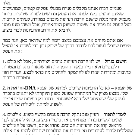
אלה.
פעמים רבות אנחנו מקבלים פניות מבעלי עסקים קטנים, שמרגישים
שאינם יודעים כיצד לפתח את העסק ונדרשים לעזרה שיווקית. בירור
מעמיק יותר מגלה שישנם הרבה רעיונות מוכנים במגירה, לעיתים קרובות
בעל העסק גם מכיר את שיטות השיווק המתאימות, אבל משהו מונע ממנו
להביא את הידע והרעיונות לכדי ביצוע.
אם אתם מזהים את עצמכם במצב דומה למה שתואר כאן, הנה כמה
טיפים שיוכלו לעזור לכם לבחור בדרך של שיווק נכון כדי לשדרג או להציל
את העסק:
חישבו בגדול
– יש לנו הרבה רעיונות טובים ויצירתיים, אבל לא כולם
1.
רלבנטיים ולא תמיד בנקודת הזמן הזו. חזון שלאורו נתקדם ומטרות
כתובות ומוגדרות יעזרו לנו להתמקד ולהחליט מה כדאי לבצע. הגדירו חזון
ומטרות ברורות.
זהו את ה-DNA של העסק
– לא כל הרעיונות שייכים למיתוג של העסק
2.
שלי. מבצע מצוין של המתחרה שפועל בשוק היוקרתי לא יתאים בהכרח
לעסק שלי שהמיתוג שלו הוא 'משפחתי'. בחרו רק רעיונות שמתאימים
לשפה, למיתוג וליכולות של העסק.
לימדו לתפור
– רעיון טוב נתקל הרבה פעמים בקשיי ביצוע. אילוצים
3.
שונים וקשיים בדרך מפחיתים את סיכויי הביצוע. כדאי להתכונן לכך
מראש: קחו את הרעיונות הטובים, פתחו אותם, חשבו על האילוצים
שעלולים לגרום לעיכובים ואז כיתבו את החלופות שתוכלו לבצע אם אילוץ