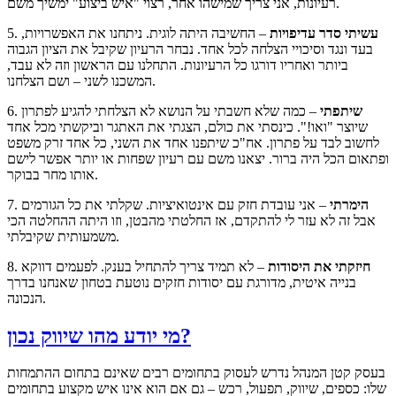
רעיונות, אני צריך שמישהו אחר, רצוי "איש ביצוע" ימשיך משם.
עשיתי סדר עדיפויות
– החשיבה היתה לוגית. ניתחנו את האפשרויות,
5.
בעד ונגד וסיכויי הצלחה לכל אחד. נבחר הרעיון שקיבל את הציון הגבוה
ביותר ואחריו דורגו כל הרעיונות. התחלנו עם הראשון וזה לא עבד,
המשכנו לשני – ושם הצלחנו.
שיתפתי
– כמה שלא חשבתי על הנושא לא הצלחתי להגיע לפתרון
6.
שיוצר "ואו!". כינסתי את כולם, הצגתי את האתגר וביקשתי מכל אחד
לחשוב לבד על פתרון. אח"כ שיתפנו אחד את השני, כל אחד זרק משפט
ופתאום הכל היה ברור. יצאנו משם עם רעיון שפחות או יותר אפשר לישם
אותו מחר בבוקר.
הימרתי
– אני עובדת חזק עם אינטואיציות. שקלתי את כל הגורמים
7.
אבל זה לא עזר לי להתקדם, אז החלטתי מהבטן, וזו היתה ההחלטה הכי
משמעותית שקיבלתי.
חיזקתי את היסודות
– לא תמיד צריך להתחיל בענק. לפעמים דווקא
8.
בנייה איטית, מדורגת עם יסודות חזקים נוטעת בטחון שאנחנו בדרך
הנכונה.
מי יודע מהו שיווק נכון?
בעסק קטן המנהל נדרש לעסוק בתחומים רבים שאינם בתחום ההתמחות
שלו: כספים, שיווק, תפעול, רכש – גם אם הוא אינו איש מקצוע בתחומים