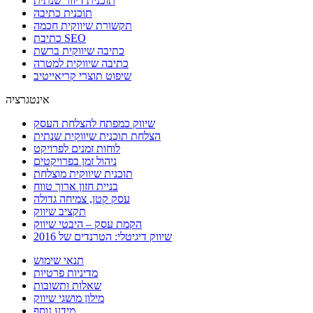
תוכנית דיוור שנתית
תוכנית כתיבה
תקשורת שיווקית חכמה
כתיבת SEO
כתיבה שיווקית ברשת
כתיבה שיווקית למטרה
שיפוט תוצרי קריאייטיב
אינטגרציה
שיווק כמפתח להצלחת העסק
הצלחת תוכנית שיווקית שנתית
לוחות זמנים לפרויקט
ניהול זמן בפרויקטים
תוכנית שיווקית מוצלחת
בניית חזון ארוך טווח
עסק קטן, צמיחה גדולה
תקציב שיווק
הקמת עסק – היבטי שיווק
שיווק דיגיטלי: הטרנדים של 2016
תנאי שימוש
מדיניות פרטיות
שאלות ותשובות
מילון מושגי שיווק
מידע נוסף