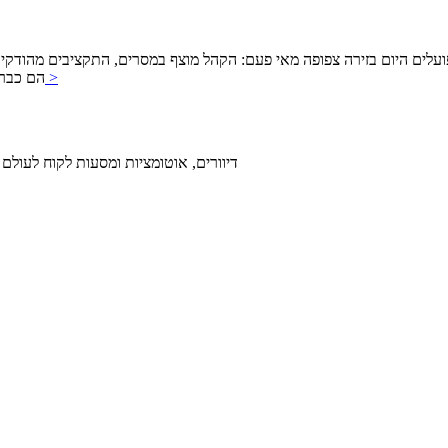
היום בזירה צפופה מאי פעם: הקהל מוצף במסרים, התקציבים מהודקים, והציפייה לתוצאות
להמשך >
מבוססת I
דיוורים, אוטומציות ומסעות לקוח לעולם 