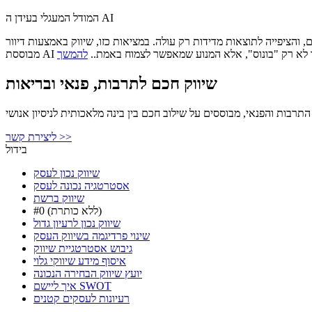
המודל המעגלי בעידן ה AI
 מדידות רק עולה. במציאות כזו, שיווק באמצעות דיוור (Email Marketing) ואוטומציה
A הם כבר לא רק "בונוס", אלא המנוע שמאפשר לצמוח באמת..
שיווק חכם לתרבות, פנאי ובריאות
התרבות והפנאי, מבוססים על שילוב חכם בין בינה מלאכותית לניסיון אנושי
ליצירת קשר >>
בידול
שיווק נכון לעסק
אסטרטגיה נכונה לעסק
שיווק ברשת
#0 (ללא כותרת)
שיווק נכון לרעיון גדול
שינוי פרדיגמה בשיווק העסק
גיבוש אסטרטגיית שיווק
איסוף מידע שיווקי גלוי
יועץ שיווק הבחירה הנכונה
איך ליישם SWOT
רעיונות לעסקים קטנים