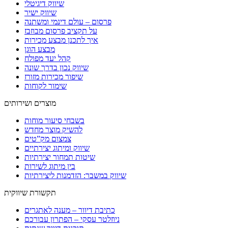
שיווק דיגיטלי
שיווק ישיר
פרסום – עולם דינמי ומשתנה
על תקציב פרסום מבוזבז
איך לתכנן מבצע מכירות
מבצע הוגן
קהל יעד מפולח
שיווק נכון בדרך שונה
שיפור מכירות מזורז
שימור לקוחות
מוצרים ושירותים
בשבחי סיעור מוחות
להשיק מוצר מחדש
צמצום מק”טים
שיווק ומיתוג יצירתיים
שיטות תמחור יצירתיות
בין מיתוג לשירות
שיווק במשבר: הזדמנות ליצירתיות
תקשורת שיווקית
כתיבת דיוור – מענה לאתגרים
ניוזלטר עסקי – הפתרון עבורכם