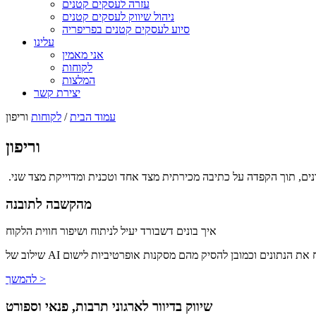
עזרה לעסקים קטנים
ניהול שיווק לעסקים קטנים
סיוע לעסקים קטנים בפריפריה
עלינו
אני מאמין
לקוחות
המלצות
יצירת קשר
עמוד הבית
/
לקוחות
וריפון
וריפון
שונים, תוך הקפדה על כתיבה מכירתית מצד אחד וטכנית ומדוייקת מצד שני.
מהקשבה לתובנה
איך בונים דשבורד יעיל לניתוח ושיפור חווית הלקוח
יג ולנתח את הנתונים וכמובן להסיק מהם מסקנות אופרטיביות לישום
להמשך >
שיווק בדיוור לארגוני תרבות, פנאי וספורט