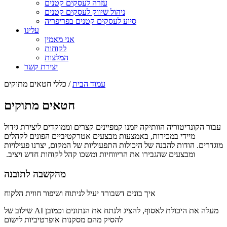
עזרה לעסקים קטנים
ניהול שיווק לעסקים קטנים
סיוע לעסקים קטנים בפריפריה
עלינו
אני מאמין
לקוחות
המלצות
יצירת קשר
עמוד הבית
/ כללי חטאים מתוקים
חטאים מתוקים
עבור הקונדיטוריה הוותיקה יזמנו קמפיינים קצרים וממוקדים ליצירת גידול
מיידי במכירות, באמצעות מבצעים אטרקטיביים הפונים לקהלים
מוגדרים. הודות להבנה של היכולות התפעוליות של המקום, יצרנו פעילויות
ומבצעים שהגבירו את הריווחיות ומשכו קהל לקוחות חדש ויציב.
מהקשבה לתובנה
איך בונים דשבורד יעיל לניתוח ושיפור חווית הלקוח
שילוב של AI מעלה את היכולת לאסוף, להציג ולנתח את הנתונים וכמובן
להסיק מהם מסקנות אופרטיביות לישום