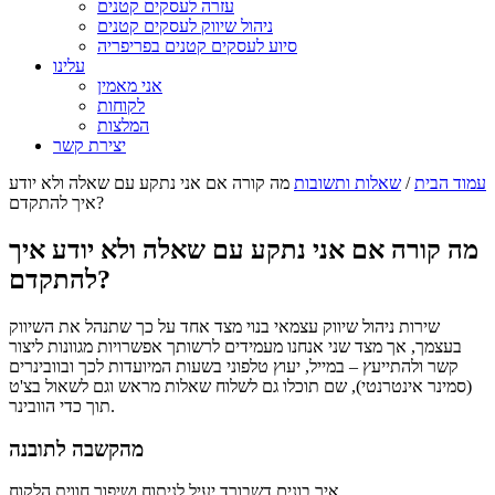
עזרה לעסקים קטנים
ניהול שיווק לעסקים קטנים
סיוע לעסקים קטנים בפריפריה
עלינו
אני מאמין
לקוחות
המלצות
יצירת קשר
עמוד הבית
/
שאלות ותשובות
מה קורה אם אני נתקע עם שאלה ולא יודע
איך להתקדם?
מה קורה אם אני נתקע עם שאלה ולא יודע איך
להתקדם?
שירות ניהול שיווק עצמאי בנוי מצד אחד על כך שתנהל את השיווק
בעצמך, אך מצד שני אנחנו מעמידים לרשותך אפשרויות מגוונות ליצור
קשר ולהתייעץ – במייל, יעוץ טלפוני בשעות המיועדות לכך ובוובינרים
(סמינר אינטרנטי), שם תוכלו גם לשלוח שאלות מראש וגם לשאול בצ'ט
תוך כדי הוובינר.
מהקשבה לתובנה
איך בונים דשבורד יעיל לניתוח ושיפור חווית הלקוח