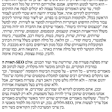
– הוא מיועד למנוע החיפוש. אמנם אלגוריתם הדירוג של גוגל הוא מורכב
למדי, עד שיש האומרים שבגוגל עצמה לא יכולים לנסח את החוקים
המדויקים לקידום אתר, אבל עובדה ידועה היא שכדי להגיע לעמוד
הראשון בכלל, ולמקומות הגבוהים בו בפרט, יש ליצור כמה שיותר לינקים
עבור מילות החיפוש העיקריות הרלוונטיות למוצר או לשירות. קחו למשל
את "קונצנזוס שירותי ביטוח". מאמר שיקדם את החברה הזו יהיה מורכב
משלל הווריאציות הבאות: קונצנזוס, קונסנסוס, קונסנזוס, שירותי, שרותי,
שרותים, שירות, שרות, ביטוח, בטוח, ביטוח רכב, אלמנטרי, ביטוח
אלמנטרי, ביטוח יסודי… וכן הלאה. כל מילה תופיע בשלל צורות הכתיב
המקובלות (והשגויות) שלה ובכל מגוון הצירופים בהם היא מככבת. כל
מילה תקושר לדף של מילה אחרת באתר… התוצאה היא, כמו שניתן
להבין, כמות עצומה, באיכות איומה.
יצרה מפלצת פעורת פה, שדורשת עוד ועוד תכנים; אולם
תאוות ה-SEO
במרבית המקרים, גם לכותב מוכשר וחד-מקלדת, קשה לכתוב 20
מאמרים בחודש – כל חודש – על סוכנות הביטוח הקסומה "קונצנזוס". וכך
אנו נתקלים באתרים רבים שהפכו למזבלת-טקסטים שרק מחכה ש"גוגל"
ידגום אותה – ולא חלילה גולש סקרן ותאב דעת. עשרות מאמרים, אבל
ללא שום מידע בעל משמעות אמיתית.
ובכן, אתם מוזמנים לקרוא לנו שמרנים, שמרניים, או קונסרבטיביים.
אנחנו מאמינים שתוכן צריך להיות בעל משמעות, ולא רק לעשות נעים
ל"גוגל". ששלושה מאמרים אמיתיים שווים יותר מאשר שלושים מאמרים
חלולים. נכון, יש הרבה מה ללמוד מאנשי ה-SEO, אבל צריך לעשות איזון
בין צרכי המערכת לבין הקוראים בשר ודם.