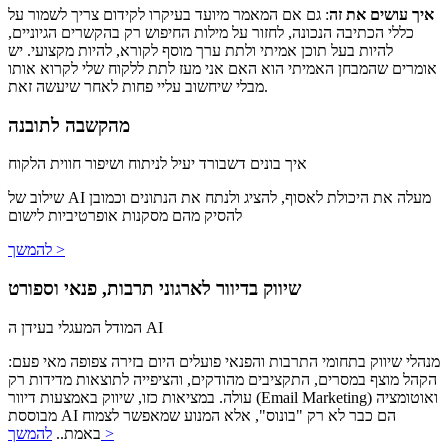
איך עושים את זה
: גם אם המאמר מיועד בעיקרו לקידום צריך לשמור על
כללי הכתיבה הנכונה, לחזור על מילות החיפוש רק בהקשרים הגיוניים,
להיות בעל תוכן אמיתי ולתת ערך מוסף לקורא, להיות מקצועי. יש
אומרים שהמבחן האמיתי הוא האם אני מעז לתת ללקוח שלי לקרוא אותו
מבלי שיחשוב עליי פחות לאחר שיעשה זאת.
מהקשבה לתובנה
איך בונים דשבורד יעיל לניתוח ושיפור חווית הלקוח
שילוב של AI מעלה את היכולת לאסוף, להציג ולנתח את הנתונים וכמובן
להסיק מהם מסקנות אופרטיביות לישום
להמשך >
שיווק בדיוור לארגוני תרבות, פנאי וספורט
המודל המעגלי בעידן ה AI
מנהלי שיווק בתחומי התרבות והפנאי פועלים היום בזירה צפופה מאי פעם:
הקהל מוצף במסרים, התקציבים מהודקים, והציפייה לתוצאות מדידות רק
עולה. במציאות כזו, שיווק באמצעות דיוור (Email Marketing) ואוטומציה
מבוססת AI הם כבר לא רק "בונוס", אלא המנוע שמאפשר לצמוח
להמשך >
באמת..