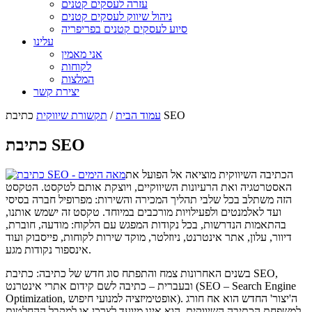
עזרה לעסקים קטנים
ניהול שיווק לעסקים קטנים
סיוע לעסקים קטנים בפריפריה
עלינו
אני מאמין
לקוחות
המלצות
יצירת קשר
כתיבת SEO
עמוד הבית
/
תקשורת שיווקית
כתיבת SEO
הכתיבה השיווקית מוציאה אל הפועל את
האסטרטגיה ואת הרעיונות השיווקיים, ויוצקת אותם לטקסט. הטקסט
הזה משתלב בכל שלבי תהליך המכירה והשירות: מפרופיל חברה בסיסי
ועד לאלמנטים ולפעילויות מורכבים במיוחד. טקסט זה ישמש אותנו,
בהתאמות הנדרשות, בכל נקודות המפגש עם הלקוח: מודעה, חוברת,
דיוור, עלון, אתר אינטרנט, ניוזלטר, מוקד שירות לקוחות, פייסבוק ועוד
אינספור נקודות מגע.
בשנים האחרונות צמח והתפתח סוג חדש של כתיבה: כתיבת SEO,
ובעברית – כתיבה לשם קידום אתרי אינטרנט (SEO – Search Engine
Optimization, אופטימיזציה למנועי חיפוש). ה'יצור' החדש הוא אח חורג
למשפחת הכתיבה השיווקית. הוא אינו מיועד לצרכן או למקבל ההחלטות