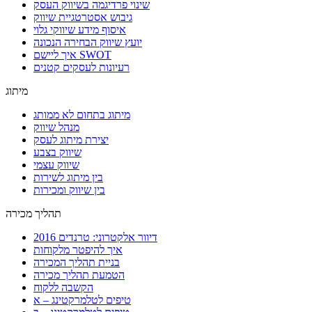
שינוי פרדיגמה בשיווק העסק
גיבוש אסטרטגיית שיווק
איסוף מידע שיווקי גלוי
יועץ שיווק הבחירה הנכונה
איך ליישם SWOT
רעיונות לעסקים קטנים
מיתוג
מיתוג בתחום לא ממותג
מנהל שיווק
יצירת מיתוג לעסק
שיווק בצבע
שיווק עצמי
בין מיתוג לשירות
בין שיווק ומכירות
תהליך מכירה
דיוור אלקטרוני: טרנדים 2016
איך להיפטר מלקוחות
בניית תהליך המכירה
הטמעת תהליך מכירה
הקשבה ללקוח
טיפים לטלמרקטינג – א