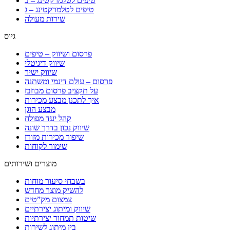
טיפים לטלמרקטינג – ב
טיפים לטלמרקטינג – ג
שירות מעולה
גיוס
פרסום ושיווק – טיפים
שיווק דיגיטלי
שיווק ישיר
פרסום – עולם דינמי ומשתנה
על תקציב פרסום מבוזבז
איך לתכנן מבצע מכירות
מבצע הוגן
קהל יעד מפולח
שיווק נכון בדרך שונה
שיפור מכירות מזורז
שימור לקוחות
מוצרים ושירותים
בשבחי סיעור מוחות
להשיק מוצר מחדש
צמצום מק”טים
שיווק ומיתוג יצירתיים
שיטות תמחור יצירתיות
בין מיתוג לשירות