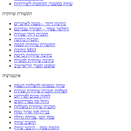
שיווק במשבר: הזדמנות ליצירתיות
תקשורת שיווקית
כתיבת דיוור – מענה לאתגרים
ניוזלטר עסקי – הפתרון עבורכם
תוכנית דיוור שנתית
תוכנית כתיבה
תקשורת שיווקית חכמה
כתיבת SEO
כתיבה שיווקית ברשת
כתיבה שיווקית למטרה
שיפוט תוצרי קריאייטיב
אינטגרציה
שיווק כמפתח להצלחת העסק
הצלחת תוכנית שיווקית שנתית
לוחות זמנים לפרויקט
ניהול זמן בפרויקטים
תוכנית שיווקית מוצלחת
בניית חזון ארוך טווח
עסק קטן, צמיחה גדולה
תקציב שיווק
הקמת עסק – היבטי שיווק