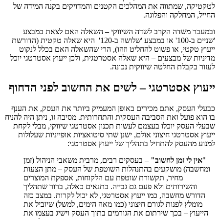
לטקטיקה, שמתווה את המהלכים הקטנים והמדויקים בקנה המידה של
החייל, המחלקה והפלוגה.
ובמעבר משדה הקרב לשדה השיווקי – השאלה האם לצאת במבצע
'שניים ב-100' או במבצע 'שלושה ב-120' היא שאלה טקטית (הדורשת
ייעוץ טקטי, או פשוט להחליט וזהו), הרי שהשאלה האם בכלל לנקוט
מדיניות של מבצעים – היא שאלה אסטרטגית, ולכן ייעוץ אסטרטגי יוכל
לעזור בקבלת החלטה שיווקית נכונה.
ייעוץ אסטרטגי – לשים את החשוב לפני הדחוף
כבעלי העסק, אתם מכירים באופן המעמיק ביותר את העסק, את הענף
בו הוא פועל ואת הסביבה העסקית והתחרותית. מסיבה זו, ניתן היה להניח
שבעלי העסק יוכלו בעצמם לעשות תכנון אסטרטגי שיווקי, מבלי לקחת
ייעוץ אסטרטגי חיצוני אולם, ישנן שתי סיטואציות אופייניות שעלולות
למנוע מהעסק להתחיל בתהליך של ייעוץ אסטרטגי:
"
אין לי זמן לחשוב"
– בעסקים רבים, מרבית משאבי הניהול (זמן
ומחשבה) מושקעים בהתנהלות השוטפת של העסק – מתן הצעות
מחיר, תקשורת שוטפת עם הלקוחות, אספקת המוצרים
והשירותים ולא פעם גם גבייה. בתנאים כאלה, ברור שתהליך
הדורש מחשבה, כמו ייעוץ אסטרטגי, לא יכול לקרות. במצב כזה
מומלץ לפנות לגורם חיצוני (כמו מאה הימים, למשל) שיוביל את
הייעוץ – בכך שירתום את הגורמים בתוך העסק וישיג בעצמו את