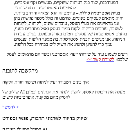
המעודכנת, לצד בנק רעיונות שיווקיים, מעשיים וקריאטיביים,
להטמעת האסטרטגיה. כחודש וחצי.
בניית אסטרטגיה כוללת
– פורמט זה הוא המקיף והרחב ביותר,
והוא מתאים לעסקים בינוניים. פורמט זה כולל מספר פגישות בהן
אנו מראיינים את בעלי העסק, עובדים שונים, לקוחות, לקוחות
לשעבר, עורכים בדיקות 'לקוח סמוי' בעסק ואצל מתחרים בענף,
בוחנים אסטרטגיות של עסקים דומים בארץ ובעולם. בסיום עבודת
הניתוח, אנו מגישים תכנית אסטרטגית בת מספר חלופות ונפגשים
עמך כדי להציגן ולהציג את השיקולים בבחירה בכל חלופה.
רוצים לשמוע עוד על שירותי ייעוץ אסטרטגי וכיצד הם מתאימים לעסק
שלכם?
ליצירת קשר >>
מהקשבה לתובנה
איך בונים דשבורד יעיל לניתוח ושיפור חווית הלקוח
שילוב של AI מעלה את היכולת לאסוף, להציג ולנתח את הנתונים וכמובן
להסיק מהם מסקנות אופרטיביות לישום
להמשך >
שיווק בדיוור לארגוני תרבות, פנאי וספורט
המודל המעגלי בעידן ה AI