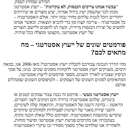
המידע שמחוץ לעסק.
"
עכשיו אנחנו צריכים הכנסות, לא עקרונות
" – ייעוץ אסטרטגי
מכוון לכך שהעסק ישיג בידול אמיתי, יציע מוצרים או שירותים
ייחודיים ויוכל לגבות עליהם מחיר גבוה יותר. אולם האסטרטגיה –
כל אסטרטגיה – צריכה קצת זמן כדי להביא תוצאות. וכאשר אנחנו
לחוצים על יצירת הכנסות מיידית, קשה לנו להפנים וליישם תוצרים
של ייעוץ אסטרטגי, מקצועי ומוצלח ככל שיהיה.
פורמטים שונים של ייעוץ אסטרטגי – מה
מתאים לכם?
מהי הדרך הנכונה עבורכם לקבלת ייעוץ אסטרטגי? מאז 2006 אנו, במאה
הימים, מעניקים ייעוץ אסטרטגי ללקוחות מסוגים שונים. בנינו, על סמך
הניסיון שצברנו לאורך השנים, מספר פורמטים לייעוץ אסטרטגי,
המתאימים לסוגים השונים של העסקים – ולטיפוסים השונים שמנהלים
אותם:
ייעוץ אסטרטגי
מעשי
– פורמט זה נבנה עבור עסקים קטנים או
בינוניים, שלהם אסטרטגיה ברורה והם זקוקים לשני תוצרים.
הראשון – בחינה ורענון של האסטרטגיה, והתאמה שלה לשינויים;
והשני יצירת מאגר של רעיונות לפעילויות ולמהלכים שיווקיים
שיסייעו בהגשמת האסטרטגיה. הפורמט כולל שאלון הכנה מקיף,
בעקבותיו אנו מקיימים פגישת ייעוץ אסטרטגי וסיעור מוחות,
ולאחריה אנו שולחים אליך מסמך מסודר ובו עיקרי האסטרטגיה