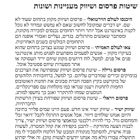
שיטות פרסום ושיווק מעניינות ושונות
היכנסו לעולם הוירטואלי
– פרסום ושיווק מקוון בתחום שעוד לא
שם. יש דברים שמקובל לחשוב שאם לא נמשש ונמדוד לא נוכל
לקנות באינטרנט אבל יותר ויותר תחומים נכנסים למכירה מקוונת,
ומסתבר שאנשים מתרגלים. בגדים, נעליים ואבזרי אופנה הם
התחומים הבולטים בשנים האחרונות.
צאו לעולם האמיתי
– פרסום ושיווק שנוגע בצרכן בתחום שהוא
בעיקרו מקוון – אנשים לפעמים מופתעים לפגוש מותג אינטרנטי
פנים אל פנים. למשל, לוח דרושים מקוון שיוזם יריד תעסוקה או
אתר מסעדות שיוזם פסטיבל אוכל.
פרסום גרילה
– שיטת פרסום ושיווק שמפתיעה את הצרכנים
בגימיקים זכירים שמדברים עליהם. כך למשל, ברחובותיה הלוהטים
של בוקרשט בקיץ הפכה חברת סבונים את תחנות האוטובוס
החמות לתחנות רענון שנראו כמו מקלחות עם ספרינקלרים.
הנוסעים שמחו להתקרר ואגב כך נחשפו למותג.
פרסום ויראלי
– שיטת פרסום ושיווק שפורחת בעידן הרשתות
החברתיות.
שיווק ישיר
– שיווק ישיר אינו חדש. פעם היינו שמים פלייר בתיבה
והיום אנחנו שולחים דיוור. אבל אנשים התרגלו לקבל 'דואר זבל'
והמחסום גדל. כדי להיות רלבנטי במאמצי פרסום ושיווק ישיר, צריך
לבנות הצעה מהודקת – לתכנן בקפידה את קהל המטרה, לעשות
פניה אישית, להסתכל מנקודת המבט של הלקוח ולהסביר לו מה
התועלת עבורו (ולא מה אנחנו יודעים לעשות טוב). זה אולי יפתיע