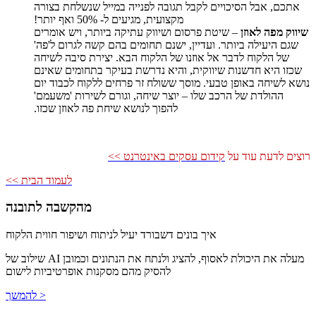
אתכם, אבל הסיכויים לקבל תגובה לפנייה במייל שנשלחת בצורה
מקצועית, מגיעים ל- 50% ואף יותר!
שיווק מפה לאוזן
– שיטת פרסום ושיווק עתיקה ביותר, ויש אומרים
שגם היעילה ביותר. ועדיין, ישנם תחומים בהם קשה לגרום ל'פה'
של הלקוח לדבר אל אוזנו של הלקוח הבא. יצירת סיבה לשיחה
שכזו היא חדשנות שיווקית, והיא נדרשת בעיקר בתחומים שאינם
נושא לשיחה באופן טבעי. מוסך ששולח זר פרחים ללקוח לכבוד יום
ההולדת של הרכב שלו – יוצר שיחה, וגורם לשירות 'משעמם'
להפוך לנושא שיחת פה לאוזן שכזו.
רוצים לדעת עוד על
קידום עסקים באינטרנט >>
לעמוד הבית >>
מהקשבה לתובנה
איך בונים דשבורד יעיל לניתוח ושיפור חווית הלקוח
שילוב של AI מעלה את היכולת לאסוף, להציג ולנתח את הנתונים וכמובן
להסיק מהם מסקנות אופרטיביות לישום
להמשך >