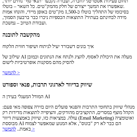
תחום פעילות אסטרטגי לחברה, ועבורה נקבעו "תנאי סף" נוחים יותר,
שאפשרו את המשך ייצורם של חלק מהמק"טים. כל השאר – בוטלו.
בסיכומו של התהליך בוטלו כ-1,500 מק"טים באופן מיידי, והונחו אמות
מידה לבחינתם בעתיד? התוצאות הכספיות ניכרו כבר ברבעון הסמוך,
ועבודת הטיוב – נמשכת.
מהקשבה לתובנה
איך בונים דשבורד יעיל לניתוח ושיפור חווית הלקוח
שילוב של AI מעלה את היכולת לאסוף, להציג ולנתח את הנתונים וכמובן
להסיק מהם מסקנות אופרטיביות לישום
להמשך >
שיווק בדיוור לארגוני תרבות, פנאי וספורט
המודל המעגלי בעידן ה AI
מנהלי שיווק בתחומי התרבות והפנאי פועלים היום בזירה צפופה מאי פעם:
הקהל מוצף במסרים, התקציבים מהודקים, והציפייה לתוצאות מדידות רק
עולה. במציאות כזו, שיווק באמצעות דיוור (Email Marketing) ואוטומציה
מבוססת AI הם כבר לא רק "בונוס", אלא המנוע שמאפשר לצמוח
להמשך >
באמת..