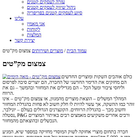
עזרה לעסקים קטנים
ניהול שיווק לעסקים קטנים
סיוע לעסקים קטנים בפריפריה
עלינו
אני מאמין
לקוחות
המלצות
יצירת קשר
עמוד הבית
/
מוצרים ושירותים
צמצום מק”טים
צמצום מק”טים
כולם אוהבים השקות ומוצרים החדשים:
הם מחזקים את הדימוי החדשני של החברה, הם יוצרים סיבה לפרסום
וליחסי ציבור ומעל הכל – הם מגדילים את המחזור ובהמשך – גם את
הרווח.
המהלך המשלים – הוצאת מוצרים מהמגוון, או צמצום מק"טים – אינו
זוהר כמו ההשקה, אך עשוי להיות לו חלק חשוב לא פחות בהגדלת המחזור
וחשוב מכך – בהגדלת הרווחים. הקונצרנים הגדולים בעולם – יונילבר,
נסטלה, P&G ורבים אחרים משקיעים מאמצים רבים באיתור המוצרים
הנכשלים ובהוצאתם מהמחזור.
חברה בתחום מוצרי אחזקה לשוק המוסדי מחזיקה במספר שיא, המגיע