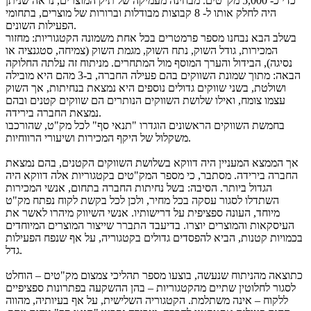
כדי כ- 5,000 מק"טים. מבחינה מעמיקה של תיק המוצרים, נראה שניתן
היה לחלק אותו ל- 8 קבוצות מבודלות וברורות של מוצרים, בתחומי
הפעילות השונים.
בשלב הבא נבחנו מספר פרמטרים בכל אחת משמונה הקטגוריות: מחזור
המכירות, גודל השוק, נתח השוק, מגמת השוק (צמיחה, סטגנציה או
נסיגה), הבידול והערך המוסף מול המתחרים. מניתוח זה עלתה החלוקה
הבאה: מתוך שמונת השווקים בהם פעילה החברה, ב-3 מהם היא מובילה
ושולטת, בשני שווקים גדולים נוספים היא נמצאת בנחיתות, אך השוק
עצמו צומח, ואילו שלושת השווקים הנותרים הם שווקים קטנים ובהם
נמצאת החברה בירידה.
בחמשת השווקים הראשונים הוגדרו "תנאי סף" לכל מק"ט, שהורכבו
משקלול של היקף המכירות ושיעורי הרווחיות.
אך הממצא המעניין היה דווקא בשלושת השווקים הקטנים, בהם נמצאת
החברה בירידה. מסתבר, כי מספר המק"טים בקטגוריות אלה דווקא היה
הגדול ביותר. הסיבה: בשל נחיתות החברה בתחום, אנשי המכירות
השתדלו לסגור עסקה בכל מחיר, ולכן לכל בקשת לקוח נפתח מק"ט
מיוחד, העונה ספציפית על דרישותיו. אנשי השיווק מיהרו לאשר את
העיסקאות והמוצרים יוצרו. בדיעבד התברר שייצור המוצרים המיוחדים
בכמויות קטנות, הביא להפסדים גדולים בקטגוריה, על אף שנפח הפעילות
גדל.
כתוצאה מהניתוח שנעשה, בוצעו מספר תהליכי צמצום מק"טים – הוחלט
לסגור לחלוטין שתיים מהקטגוריות – בהן ההשקעה בפתרונות ספציפיים
ללקוח – אינה משתלמת. הקטגוריה השלישית, על אף בעיותיה, מהווה