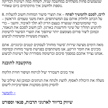
שנשמעים פחות מוצלחים במחשבה שניה, לשלוח כמה רעיונות לבדיקה
נוספת ולחשוב איך מתקדמים ביום שאחרי.
לרכז, לסכם ולהמשיך לפתח
– את תוצרי סיעור המוחות חשוב להעלות
8.
על הכתב ולחלוק אותם עם המשתתפים, וזאת משני טעמים: הראשון –
כדי שהמוטיבציה שנוצרה בעצם הדיון לא תלך לאיבוד, והשני – כדי
להתניע תהליך של שינוי וחדשנות בארגון. לכן חשוב לסכם את הנאמר,
וכמובן ליצור פורום מצומצם יותר שיהפוך את תוצרי הסיעור לרשימת
הצעות מעשיות ומשימות לביצוע.
מאה הימים מציעה שירות 'סיעור מוחות' לעסקים קטנים ובינוניים. אתם
מכינים את חומר הרקע, אנו משתתפים בפגישת סיעור מוחות ובסיומה
אנחנו נצייד אתכם במסמך סיכום וברשימה מסודרת של רעיונות לביצוע.
מהקשבה לתובנה
איך בונים דשבורד יעיל לניתוח ושיפור חווית הלקוח
שילוב של AI מעלה את היכולת לאסוף, להציג ולנתח את הנתונים וכמובן
להסיק מהם מסקנות אופרטיביות לישום
להמשך >
שיווק בדיוור לארגוני תרבות, פנאי וספורט