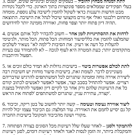
לתת למנחה מבחוץ להוביל
– בעסקים קטנים ובינוניים שונים, ישנם
3.
בעלי תפקידים שממלאים מספר פונקציות בתוך הארגון. כדי לקבל נקודות
מבט חדשות ורעננות כדאי לשקול להזמין לישיבה צלע נוספת, מומחה
מתחום רלבנטי ואולי אף גורם מקצועי שיכול לנהל את הישיבה. התוצאה
תהיה דיון פתוח יותר וצפוי פחות, ואווירה מזמינה יותר לחידושים.
לדחות את ההסתייגויות לזמן אחר
– חשוב להבהיר לכל אותם אנשים
4.
שהמלצנו להזמין את כלליסיעור המוחות: הכל פתוח, הכל מותר, ולגיטימי
להעלות כל דעה או רעיון. את הסיבות ל"למה לא" נשאיר לשלבים
מתקדמים יותר; כעת המטרה היא לעוף לגובה – לא להתמודד עם בעיות
תפעול והיתכנות.
לתת לכולם אפשרות ביטוי
– בישיבות גדולות לא תמיד כולם זוכים או
5.
מעוניינים לדבר. לעומת זאת, בישיבות סיעור מוחות יש חשיבות רבה
ליצירת אוירה נוחה ומזמינה שתגרום לכל המשתתפים להרגיש שדבריהם
רצויים. אפשר להתחיל בסבב קצר, אפשר לאפשר לאנשים לכתוב קודם
כל את הרעיונות שלהם ורק אחר כך לקיים דיון ואפשר להתחיל במצגת
קצרה, עתירת עניין, שתגרום למשתתפים 'לפתוח את הראש'.
ליצור אווירה נעימה וטעימה
– קשה יותר לחשוב על בטן ריקה, וכיבוד
6.
קל גם יסייע לחמם את האווירה. עוד המלצה: גם הכיבוד עצמו יכול להיות
מקורי ושונה מהכיבוד המקובל בישיבות החברה.
להתמקד ולסנן
– לאחר שעלו שלל רעיונות מכל הסוגים בצורה הפתוחה
7.
והמקבלת ביותר, זה הזמן לנסות לאגד ולאחד רעיונות דומים, לסנן רעיונות