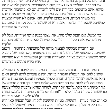
והערכים של המקום, המוצר או השירות, בעיני קהל היעד שלו. לכן מיתוג
נכון, שואב מהערכים, מהחזון ולמעשה מה- DNA של החברה. תהליכי
מיתוג אינם מתמצים בבחירת שם ולוגו לחברה, וגם לא בישיבות ארוכות
שבהם אנשי החברה מחליטים מה המותג ישדר ללקוח. מי שבאמת יודע
מה משדר המותג, הוא כמובן הלקוח. הוא אמנם לא חשוף למצגות
ולחשיבה שמאחורי המותג – אבל הוא זה שפוגש בו בכל נקודות המגע עם
המוצר או השירות.
כך למשל, אם הבנק שלנו מיתג את עצמו כבנק אישי ושירותי, אבל לא
ניתן להשיג את הפקידה – הרי שכל המיתוג הוא בדיחה גרועה מבחינת
הלקוח.
אם החברה מבקשת לעצמה מיתוג של מקצועית בתחומה – חשוב
שהמענה הטלפוני שלה ידע לתת תשובות מקצועיות, שהאתר שלה יכלול
חומר מקצועי (ויעוצב בצורה המשדרת ענייניות) ושכשהלקוח יצא מפגישה
יהיו בידיו נתונים מקצועיים.
דוגמה אחרת היא זו של אנשי מכירות המעוניינים למכור את החבילה
שתניב להם את העמלה הגבוהה ביותר, ואינם עוצרים לרגע לבחון האם
היא מתאימה לצרכי הלקוח. חברת סלולר מסוימת אמנם מפרסמת שהיא
מתאימה לכל לקוח את החבילה המשתלמת ביותר. כך זכתה סבתא של
אחד מאיתנו לחבילת גלישה יוקרתית, למרות שהיא צרכנית סלולר צנועה
ביותר, המוגדרת כ"משתמשת send-end" – כזו שעושה שיחות בלבד, ללא
הודעות SMS וללא גלישה.
כאן יש כמה בעיות – ראשית, בעיית הקשבה ללקוח, אבל הבעיה כאן היא
גם חלק מתהליך מיתוג לא שלם – איש המכירות אינו 'משחק' לפי כללי