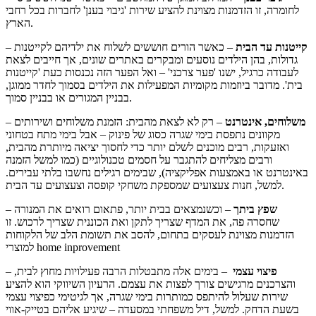
לחומרה, זו הזדמנות מצוינת להציע שירות 'גיבוי בענן' לחברות בכל רחבי
הארץ.
קייטנות עד הבית
– כאשר הורים חוששים לשלוח את ילדיהם לקייטנות
–
גדולות, בהן הילדים נוסעים ומבקרים באתרים שונים, אך חייבים לצאת
לעבודה כרגיל, ישנו 'פער צרכני' – ואל הפער הזה נכנסות כעת 'קייטנות
בית'. מדובר ביוזמות מקומיות המפעילות את הילדים בסמוך לחדר ממוגן,
בבניין המגורים או בבניין סמוך.
משלוחים, אינטרנט
– רק לא לצאת מהבית: הזמנת משלוחים ושירותים
–
מקוונים נתפסת בימי שגרה כסוג של פינוק – אבל בימי מתח בטחוני
ואזעקות, רבים מוכנים לשלם יותר כדי לחסוך יציאה מיותרת מהבית,
ורבים מצליחים להתגבר על חסמים טכנולוגיים (כמו למשל הזמנה
באינטרנט או באמצעות אפליקציה), שבימים רגילים נחשבו בלתי עבירים.
למשל, חנות צעצועים שמספקת משחקי קופסה וצעצועים עד הבית.
שפץ ביתך
– וכשנמצאים בבית יותר, פתאום רואים את המנורה
–
שחסרה פה, את המדף שצריך לתקן ואת הכוננית שצריך לרכוש. זו
הזדמנות מצוינת לעסקים בתחום, להסב את תשומת הלב של הלקוחות
למוצרי home inprovement
פיצוי עצמי
– בימים אלה מתבטלות הרבה פעילויות מחוץ לבית,
–
והצרכנים מרגישים צורך לפצות את עצמם. הרעיון השיווקי הוא להציע
שירות שעלול להיתפס כמותרות בימי שגרה, אך לגיטימי כפיצוי עצמי
בשעת הדחק. למשל, דיל משפחתי במסעדה – שיגיע אליהם בטייק-אווי