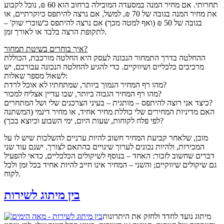
תחרותי. אם מחיר המנה במסעדה המובילה ברחוב הוא 60 ₪, נוכל לקבוע
את מחיר המנה בגובה של 70 ₪, למשל, אם נרצה להיתפס כיוקרתיים, או
בגובה של 50 ₪ (ואף למטה מכך) אם נרצה להיתפס כ'שוברי שוק' –
לתקופת הרצה בלבד או לאורך זמן.
איך בוחרים בשיטת תמחור?
ההחלטה בדרך התמחור הנכונה לעסק היא החלטה מורכבת, הכוללת
מרכיבים כלכליים ושיווקיים. כדי להגיע להחלטה הנכונה עבורכם, יש
לשאול מספר שאלות:
מהו רף המחיר הנמוך ביותר, שמתחתיו לא אוכל לרדת?
מהו רף המחיר הגבוה ביותר, שבו עדיין אצליח למכור?
כיצד אני רוצה להיתפס – מותגית – בעיני הצרכנים שלי ושל המתחרים?
האם מדיניות המחירים שלי כוללת מחיר אחיד, או מחיר דינמי (המשתנה
לפי פלח לקוחות, שעות היום, ימי השבוע וכיוצא בכך)?
מובן, שלאחר קביעת המחיר חשוב להיות ערניים להשלכות שיש לו על
המכירות, ולהיות נכונים לערוך שינויים בהתאם לצורך. ישנם עוד שני
דברים שחשוב לזכור: האחד – בנוסף לשיקולים הכלכליים, כדאי להפעיל
גם שיקולים שיווקיים; והשני – המחיר אינו חייב להיות אחיד בכל זמן ולכל
לקוח.
בין מיתוג לשירות
מיתוג נועד לחדד ולחזק את היתרונות