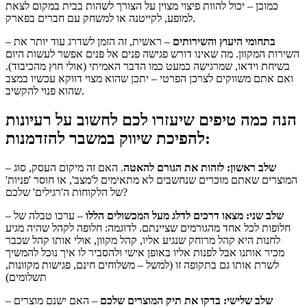
כמובן – יכול להוות פיצוי מצוין על הצורך לשהות בבית במקום לצאת
למופע, לקייטנה או למשחק עם חברים בפארק.
בתחומי היעוץ והשירותים
– ראשית, זה הזמן לשדרג עוד יותר את
–
השירות המקוון. מה שאינו דורש פגישה פנים אל פנים אפשר לעשות היום
בשיחת וידאו, שמרגישה כמעט כמו הדבר האמיתי (אולי חוץ מהכיבוד).
ואם אתם משווקים לצרכן הפרטי – יתכן שהוא מצוי דווקא עכשיו במצב
שהוא פנוי להקשיב.
הנה כמה טיפים שיעזרו לכם לחשוב על רעיונות
להפיכת שיווק במשבר להזדמנות:
שלב ראשון: לזהות את הגורם להאטה
. האם זה מיקום העסק, סוג
–
המוצרים שאתם מוכרים שנחשבים לא מתאימים ל'מצב', או חוסר 'פניות'
של הלקוחות ה'רגילים' שלכם?
שלב שני: מצאו דרכים לדלג מעל המכשולים הללו
– ערכו טבלה של
–
חלופות לכל אחד מהגורמים שציינתם. לדוגמה: חלופה לקהל שהיה מגיע
לחנות היא קהל מרוחק שנגיע אליו, קהל מקוון, אולי אותו קהל שכבר
מכיר אותנו אבל לפנות אליו באופן אישי ולהסביר לו איך נוכל להמשיך
לשרת אותו גם בתקופה זו (למשל – משלוחים חינם, פגישות מקוונות,
תשלומים)
שלב שלישי: בדקו את תיק המוצרים שלכם
– האם ישנם מוצרים
–