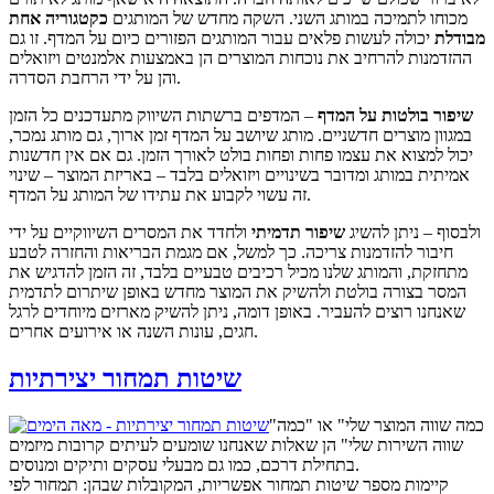
מכוחו לתמיכה במותג השני. השקה מחדש של המותגים
כקטגוריה אחת
מבודלת
יכולה לעשות פלאים עבור המותגים הפזורים כיום על המדף. זו גם
ההזדמנות להרחיב את נוכחות המוצרים הן באמצעות אלמנטים ויזואלים
והן על ידי הרחבת הסדרה.
שיפור בולטות על המדף
– המדפים ברשתות השיווק מתעדכנים כל הזמן
במגוון מוצרים חדשניים. מותג שיושב על המדף זמן ארוך, גם מותג נמכר,
יכול למצוא את עצמו פחות ופחות בולט לאורך הזמן. גם אם אין חדשנות
אמיתית במותג ומדובר בשינויים ויזואלים בלבד – באריזת המוצר – שינוי
זה עשוי לקבוע את עתידו של המותג על המדף.
ולבסוף – ניתן להשיג
שיפור תדמיתי
ולחדד את המסרים השיווקיים על ידי
חיבור להזדמנות צריכה. כך למשל, אם מגמת הבריאות והחזרה לטבע
מתחזקת, והמותג שלנו מכיל רכיבים טבעיים בלבד, זה הזמן להדגיש את
המסר בצורה בולטת ולהשיק את המוצר מחדש באופן שיתרום לתדמית
שאנחנו רוצים להעביר. באופן דומה, ניתן להשיק מארזים מיוחדים לרגל
חגים, עונות השנה או אירועים אחרים.
שיטות תמחור יצירתיות
"כמה שווה המוצר שלי" או "כמה
שווה השירות שלי" הן שאלות שאנחנו שומעים לעיתים קרובות מיזמים
בתחילת דרכם, כמו גם מבעלי עסקים ותיקים ומנוסים.
קיימות מספר שיטות תמחור אפשריות, המקובלות שבהן: תמחור לפי