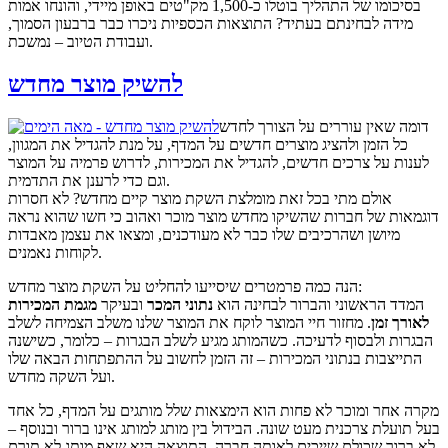
בסיכומו של התהליך בוטלו כ-1,500 מק"טים באופן מיידי, והונחו אמות
מידה לבחינתם בעתיד? התוצאות הכספיות ניכרו כבר ברבעון הסמוך,
ועבודת הטיוב – נמשכת.
להשיק מוצר מחדש
דומה שאין עוררים על הצורך לחדש
כל הזמן ולהציג מוצרים חדשים על המדף, על מנת להגדיל את המגוון,
לענות על צרכים חדשים, להגדיל את המכירות, לדרוש פרמיה על המוצר
וגם כדי לרענן את התדמית.
אולם מתי בכל זאת מומלצת השקת מוצר קיים מחדש? לא חסרות
דוגמאות של חברות שהשיקו מחדש מוצר מוכר ואהוב כי חשו שהוא נראה
מיושן ושהרכיבים שלו כבר לא מעודכנים, ומצאו את עצמן מאבדות
לקוחות נאמנים.
הנה כמה פרמטרים שיסייעו להחליט על השקת מוצר מחדש:
המדד הראשוני והברור לבחינה הוא
נתוני המכר
ובעיקר
מגמת המכירות
לאורך זמן
. מחזור חיי המוצר לוקח את המוצר שלנו משלב הצמיחה לשלב
הבגרות ולבסוף לדעיכה. כשהמותג מגיע לשלב הבגרות – כלומר, כשישנה
התייצבות בנתוני המכירות – זה הזמן לחשוב על ההתפתחות הבאה שלו
ועל השקה מחדש.
מקרה אחר ומוכר לא פחות הוא הימצאות שלל מותגים על המדף, כל אחד
בעל תועלת צרכנית מעט שונה. הבידול בין מותג למותג אינו ברור ובנוסף –
לא ברור שכולם שייכים לאותה חברה. התוצאה היא שאף מותג לא תורם