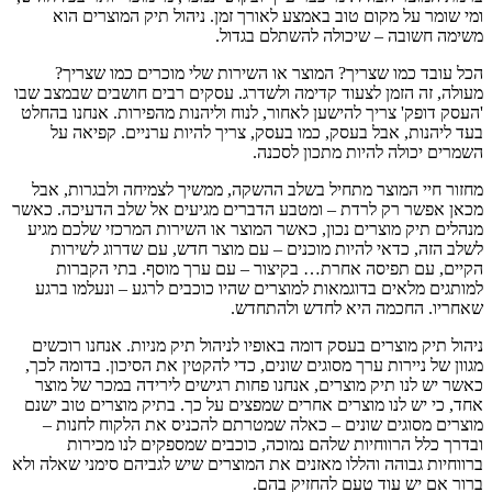
ומי שומר על מקום טוב באמצע לאורך זמן. ניהול תיק המוצרים הוא
משימה חשובה – שיכולה להשתלם בגדול.
הכל עובד כמו שצריך? המוצר או השירות שלי מוכרים כמו שצריך?
מעולה, זה הזמן לצעוד קדימה ולשדרג. עסקים רבים חושבים שבמצב שבו
'העסק דופק' צריך להישען לאחור, לנוח וליהנות מהפירות. אנחנו בהחלט
בעד ליהנות, אבל בעסק, כמו בעסק, צריך להיות ערניים. קפיאה על
השמרים יכולה להיות מתכון לסכנה.
מחזור חיי המוצר מתחיל בשלב ההשקה, ממשיך לצמיחה ולבגרות, אבל
מכאן אפשר רק לרדת – ומטבע הדברים מגיעים אל שלב הדעיכה. כאשר
מנהלים תיק מוצרים נכון, כאשר המוצר או השירות המרכזי שלכם מגיע
לשלב הזה, כדאי להיות מוכנים – עם מוצר חדש, עם שדרוג לשירות
הקיים, עם תפיסה אחרת… בקיצור – עם ערך מוסף. בתי הקברות
למותגים מלאים בדוגמאות למוצרים שהיו כוכבים לרגע – ונעלמו ברגע
שאחריו. החכמה היא לחדש ולהתחדש.
ניהול תיק מוצרים בעסק דומה באופיו לניהול תיק מניות. אנחנו רוכשים
מגוון של ניירות ערך מסוגים שונים, כדי להקטין את הסיכון. בדומה לכך,
כאשר יש לנו תיק מוצרים, אנחנו פחות רגישים לירידה במכר של מוצר
אחד, כי יש לנו מוצרים אחרים שמפצים על כך. בתיק מוצרים טוב ישנם
מוצרים מסוגים שונים – כאלה שמטרתם להכניס את הלקוח לחנות –
ובדרך כלל הרווחיות שלהם נמוכה, כוכבים שמספקים לנו מכירות
ברווחיות גבוהה והללו מאזנים את המוצרים שיש לגביהם סימני שאלה ולא
ברור אם יש עוד טעם להחזיק בהם.