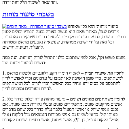
וההוצאה לשימור הלקוחות ירדה.
בשבחי סיעור מוחות
'סיעור מוחות' הוא כלי שאנחנו
מרבים לנצל, מאחר שאם הוא נעשה בצורה נכונה תוצריו יכולים לסמן
דרכים חדשות, לספק רעיונות מקוריים ולהאיר דרכים שיווקיות מאתגרות,
וכל זאת על ידי ישיבה ממוקדת, שנושאיה נקבעים מראש ומטרתה
להעלות רעיונות חדשים.
נשמע פשוט וקל, אבל לפני שנתכנס כולנו ונתחיל לזרוק רעיונות, הנה כמה
דגשים לסיעור מוחות טוב:
להכין את שיעורי הבית
– לאסוף חומרי רקע רלוונטיים ולשלוח מראש
1.
למשתתפים, כדי שזמן הישיבה לא יתבזבז על עדכונים וכדי לאפשר לדיון
להתבסס על בסיס ידע אחיד ככל האפשר וכדי לגרום לכל המשתתפים
להיות מעורבים ומוכנים לדיון.
להזמין משתתפים מגוונים ושונים
– סיעור מוחות פורה יכלול בדרך כלל
2.
אנשים מרקעים שונים, מתפקידים שונים ובעלי נקודות מבט שונות. אם
נכנס אנשי שיווק או אנשי תפעול בלבד נגלה בדרך כלל שהם מדברים
באותו קול. כדאי לשמוע גם אנשי מכירות הנמצאים מול הלקוח (אולי
אפילו הלקוח עצמו, כן כן!), אנשי פיתוח, אנשי כספים ושירות לקוחות.