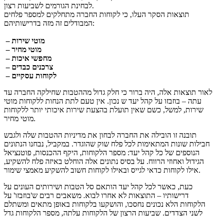
לבחינת הגורמים לשביעות רצון.
תוצאות הסקר העלו, כי לקוחות החברה מתחלקים למספר פלחים
המבודלים זה מזה בדרישותיהם:
– מוטי שירות
– מוטי מחיר
– מחפשי איכות
– צרכנים כבדים
– לקוחות עסקיים
לאור תוצאות אלה, היה ברור כי חלק גדול מההטבות שחילקה החברה עד
עתה – בוזבזו על קהל יעד ש נכון. אין טעם לתת הנחות ללקוחות מוטי
שירות, למשל, כשם שאין תועלת בהצעת שירות איכותי יותר ללקוחות
מוטי מחיר.
תובנה זו הובילה את החברה לבחון את מדיניות ההטבות שלה ולגבש
חבילות שונות המתאימות לכל פלח שוק שהוגדר. במקביל, נבחנו הנתונים
הנוספים של כל קהל יעד: מספר הלקוחות, היקף ההכנסות, פוטנציאל
הגידול ואחוזי הרווח. על בסיס נתונים אלה הוחלט באיזה פלח להשקיע,
אילו לקוחות כדאי לגייס ובאילו לקוחות חשוב להשקיע מאמצי שימור.
כעת, כאשר לכל קהל יעד הותאם סל הטבות ושירותים העונים על
דרישותיו – התוצאות לא אחרו לבוא. משאבים רבים ש'בוזבזו' על
הלקוחות הלא נכונים נחסכו, והושקעו בלקוחות באופן מתאים ומשתלם
לשני הצדדים. שביעות הרצון של הלקוחות עלתה, מספר הלקוחות גדל