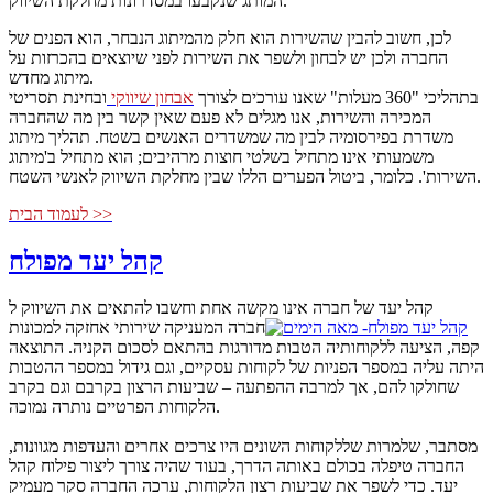
המותג שנקבעו במסדרונות מחלקת השיווק.
לכן, חשוב להבין שהשירות הוא חלק מהמיתוג הנבחר, הוא הפנים של
החברה ולכן יש לבחון ולשפר את השירות לפני שיוצאים בהכרזות על
מיתוג מחדש.
בתהליכי "360 מעלות" שאנו עורכים לצורך
אבחון שיווקי
ובחינת תסריטי
המכירה והשירות, אנו מגלים לא פעם שאין קשר בין מה שהחברה
משדרת בפירסומיה לבין מה שמשדרים האנשים בשטח. תהליך מיתוג
משמעותי אינו מתחיל בשלטי חוצות מרהיבים; הוא מתחיל ב'מיתוג
השירות'. כלומר, ביטול הפערים הללו שבין מחלקת השיווק לאנשי השטח.
לעמוד הבית >>
קהל יעד מפולח
קהל יעד של חברה אינו מקשה אחת וחשבו להתאים את השיווק ל
חברה המעניקה שירותי אחזקה למכונות
קפה, הציעה ללקוחותיה הטבות מדורגות בהתאם לסכום הקניה. התוצאה
היתה עליה במספר הפניות של לקוחות עסקיים, וגם גידול במספר ההטבות
שחולקו להם, אך למרבה ההפתעה – שביעות הרצון בקרבם וגם בקרב
הלקוחות הפרטיים נותרה נמוכה.
מסתבר, שלמרות שללקוחות השונים היו צרכים אחרים והעדפות מגוונות,
החברה טיפלה בכולם באותה הדרך, בעוד שהיה צורך ליצור פילוח קהל
יעד. כדי לשפר את שביעות רצון הלקוחות, ערכה החברה סקר מעמיק