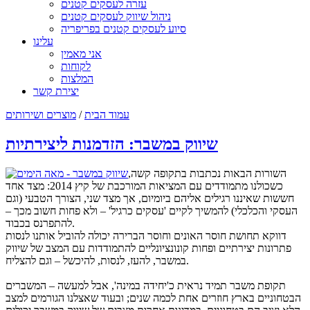
עזרה לעסקים קטנים
ניהול שיווק לעסקים קטנים
סיוע לעסקים קטנים בפריפריה
עלינו
אני מאמין
לקוחות
המלצות
יצירת קשר
עמוד הבית
/
מוצרים ושירותים
שיווק במשבר: הזדמנות ליצירתיות
השורות הבאות נכתבות בתקופה קשה,
כשכולנו מתמודדים עם המציאות המורכבת של קיץ 2014: מצד אחד
חששות שאיננו רגילים אליהם ביומיום, אך מצד שני, הצורך הטבעי (וגם
העסקי והכלכלי) להמשיך לקיים 'עסקים כרגיל' – ולא פחות חשוב מכך –
להתפרנס בכבוד.
דווקא תחושת חוסר האונים וחוסר הברירה יכולה להוביל אותנו לנסות
פתרונות יצירתיים ופחות קונונציונליים להתמודדות עם המצב של שיווק
במשבר, להעז, לנסות, להיכשל – וגם להצליח.
תקופת משבר תמיד נראית כ'יחידה במינה', אבל למעשה – המשברים
הבטחוניים בארץ חוזרים אחת לכמה שנים; ובעוד שאצלנו הגורמים למצב