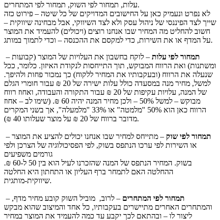
עלות, תמחור לפי השוק, תמחור לפי המתחרים.
לא נפרט ונעמיק כאן על החישובים המדויקים של כל שיטה – פירוט כזה
שייך לצד הפיננסי של ניהול עסק ולא לצד השיווקי, אבל מבחינה שיווקית –
חשוב להחליט מה המחיר שבו אנחנו רוצים (ויכולים) להעמיד את המוצר
על המדף או את השירות, כדי למקסם את ההכנסה – וכדי לתמוך במותג.
תמחור לפי עלות
– לוקח בחשבון את העלויות של המוצר (קבועות
–
ומשתנות) ואת הרווח המבוקש, תוך התייחסות לנקודת האיזון. כלומר, ככל
שנעלה את הרווח (ובעקבותיו את המחיר ללקוח) כך נמכור פחות ולהיפך.
למשל, מחיר מנה במסעדה כולל עלות ישירה של 20 ₪ עבור חומרי הגלם
של המנה, עלויות עקיפות של 20 ₪ עבור התקורה והעבודה, ואחוז רווח
מבוקש – למשל 50% – ולכן מחיר המנה יהיה 60 ₪. (שימו לב – אחוז
הרווח כאן הוא 50% "מלמטה" או 33% "מלמעלה", אך בשני המקרים
מדובר ברווח של 20 ₪ על מוצר שעלותו 40 ₪).
תמחור לפי שוק
– מתייחס למחיר שבו אנחנו יכולים להציע את המוצר
–
או השירות לפי ערכו הנתפס בשוק, לפי הפסיכולוגיה של הצרכן ולפי
גורמים משפיעים
בשוק. המחיר הנתפס של המנה שהזכרנו לעיל הוא בין 50 ל-60 ₪.
ההחלטה האם לתמחר ברף העליון או התחתון היא החלטה
שיווקית-מותגית.
תמחור לפי המתחרים
– לרוב, מוביל השוק קובע מחיר מדף,
–
והמתחרים האחרים מתיישרים בעקבותיו, כל אחד והמיצוב שהוא מבקש
ליצור לו – ובהתאם לכך יקבע עד כמה להעמיד את המוצר במחיר