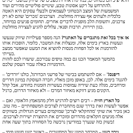
הלא יציב הם בטחוניים, במדינות אחרות מצבים של שיווק במשבר יכולים
להתרחש על רקע אסונות טבע, שינויים פוליטיים מהירים ועוד.
המשמעות של המצב הבטחוני לעצמאים ולבעלי עסקים היא האטה
כלכלית ולעתים אף עצירה מוחלטת. הצרכנים 'נזכרים' שהם לא רק
צרכנים, ותשומת הלב מופנית לדברים אחרים. תחומים פגיעים במיוחד,
כגון תיירות, תרבות ופנאי, עלולים להגיע לעצירה מוחלטת.
אז איך בכל זאת מתגברים על האתגר?
הנה מספר פעילויות שיווק שנעשו
ונעשות בארץ בימים אלה, ומנצלות את המשבר, כלומר, הופכות אותו
להזדמנות או לכל הפחות מנסות להוציא את המעט שאפשר ממצב
בעייתי.
בהמשך המאמר הכנו גם כמה טיפים עבורכם, שיעזרו לכם לזהות
הזדמנויות כאלה עבור העסק שלכם.
'דיפנס!'
– אם להשתמש בביטוי של פרשני הכדורגל, כולנו 'יורדים
–
להגנה' בימים אלה. לכן, באופן מובן מאליו, חברה העוסקת במיגון חדרים
ומרחבים, מגלה כעת שידיה עמוסות בעשרות הזמנות בחודש, אבל קהל
הקונים מגיע דווקא מאיזור המרכז – ולא מאיזור הדרום, כרגיל.
כל הארץ חזית
– רבים רוצים להרגיש חלק מהמאמץ הלאומי, ואם
–
אפשר לעשות זאת בדרך שגם מתחברת לצרכים המשפחתיים – מה טוב.
כאן נזכיר את שוקי 'מהחקלאי לצרכן' שמוקמים בערים הגדולות; בשווקים
אלה מגיעים חקלאים מהדרום ומוכרים את התוצרת ישירות לצרכנים.
בשוק כזה שנערך במודיעין נרכשה כל הסחורה בתוך שעה אחת!
גיבוי בענן
– המרחב המוגן של המחשבים – כאשר ישנו חשש פיסי
–