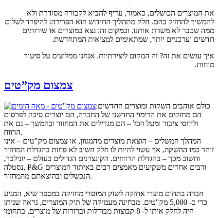
את המוצרים הכושלים, כאמור, עדיף להביא לקבורה מסודרת ולא
להמשיך להחזיק בהם. חלק מתהליך החידוש הוא הפרידה: להיפרד לשלום
ממה שכבר לא משרת אותנו. ובמקום זה: נצא במוצרים או שירותים
חדשים ועדכניים יותר, שמתאימים למציאות המתחדשת.
איך עושים את זה? זה המקום ליצירתיות. אנחנו ממליצים על סיעור
מוחות.
צמצום מק”טים
כולם אוהבים השקות ומוצרים החדשים:
הם מחזקים את הדימוי החדשני של החברה, הם יוצרים סיבה לפרסום
וליחסי ציבור ומעל הכל – הם מגדילים את המחזור ובהמשך – גם את
הרווח.
המהלך המשלים – הוצאת מוצרים מהמגוון, או צמצום מק"טים – אינו
זוהר כמו ההשקה, אך עשוי להיות לו חלק חשוב לא פחות בהגדלת המחזור
וחשוב מכך – בהגדלת הרווחים. הקונצרנים הגדולים בעולם – יונילבר,
נסטלה, P&G ורבים אחרים משקיעים מאמצים רבים באיתור המוצרים
הנכשלים ובהוצאתם מהמחזור.
חברה בתחום מוצרי אחזקה לשוק המוסדי מחזיקה במספר שיא, המגיע
כדי כ- 5,000 מק"טים. מבחינה מעמיקה של תיק המוצרים, נראה שניתן
היה לחלק אותו ל- 8 קבוצות מבודלות וברורות של מוצרים, בתחומי