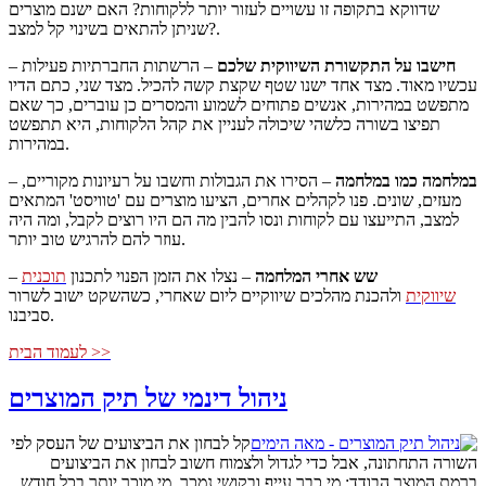
שדווקא בתקופה זו עשויים לעזור יותר ללקוחות? האם ישנם מוצרים
שניתן להתאים בשינוי קל למצב?.
חישבו על התקשורת השיווקית שלכם
– הרשתות החברתיות פעילות
–
עכשיו מאוד. מצד אחד ישנו שטף שקצת קשה להכיל. מצד שני, כתם הדיו
מתפשט במהירות, אנשים פתוחים לשמוע והמסרים כן עוברים, כך שאם
תפיצו בשורה כלשהי שיכולה לעניין את קהל הלקוחות, היא תתפשט
במהירות.
במלחמה כמו במלחמה
– הסירו את הגבולות וחשבו על רעיונות מקוריים,
–
מעזים, שונים. פנו לקהלים אחרים, הציעו מוצרים עם 'טוויסט' המתאים
למצב, התייעצו עם לקוחות ונסו להבין מה הם היו רוצים לקבל, ומה היה
עוזר להם להרגיש טוב יותר.
שש אחרי המלחמה
– נצלו את הזמן הפנוי לתכנון
תוכנית
–
שיווקית
ולהכנת מהלכים שיווקיים ליום שאחרי, כשהשקט ישוב לשרור
סביבנו.
לעמוד הבית >>
ניהול דינמי של תיק המוצרים
קל לבחון את הביצועים של העסק לפי
השורה התחתונה, אבל כדי לגדול ולצמוח חשוב לבחון את הביצועים
ברמת המוצר הבודד: מי כבר עייף ובקושי נמכר, מי מוכר יותר בכל חודש,