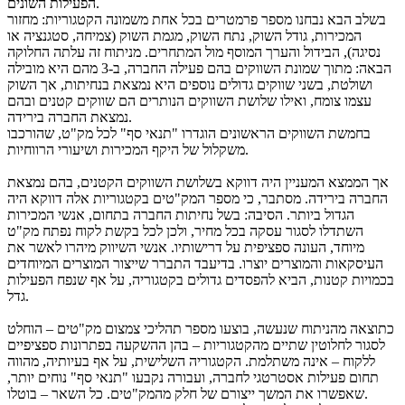
הפעילות השונים.
בשלב הבא נבחנו מספר פרמטרים בכל אחת משמונה הקטגוריות: מחזור
המכירות, גודל השוק, נתח השוק, מגמת השוק (צמיחה, סטגנציה או
נסיגה), הבידול והערך המוסף מול המתחרים. מניתוח זה עלתה החלוקה
הבאה: מתוך שמונת השווקים בהם פעילה החברה, ב-3 מהם היא מובילה
ושולטת, בשני שווקים גדולים נוספים היא נמצאת בנחיתות, אך השוק
עצמו צומח, ואילו שלושת השווקים הנותרים הם שווקים קטנים ובהם
נמצאת החברה בירידה.
בחמשת השווקים הראשונים הוגדרו "תנאי סף" לכל מק"ט, שהורכבו
משקלול של היקף המכירות ושיעורי הרווחיות.
אך הממצא המעניין היה דווקא בשלושת השווקים הקטנים, בהם נמצאת
החברה בירידה. מסתבר, כי מספר המק"טים בקטגוריות אלה דווקא היה
הגדול ביותר. הסיבה: בשל נחיתות החברה בתחום, אנשי המכירות
השתדלו לסגור עסקה בכל מחיר, ולכן לכל בקשת לקוח נפתח מק"ט
מיוחד, העונה ספציפית על דרישותיו. אנשי השיווק מיהרו לאשר את
העיסקאות והמוצרים יוצרו. בדיעבד התברר שייצור המוצרים המיוחדים
בכמויות קטנות, הביא להפסדים גדולים בקטגוריה, על אף שנפח הפעילות
גדל.
כתוצאה מהניתוח שנעשה, בוצעו מספר תהליכי צמצום מק"טים – הוחלט
לסגור לחלוטין שתיים מהקטגוריות – בהן ההשקעה בפתרונות ספציפיים
ללקוח – אינה משתלמת. הקטגוריה השלישית, על אף בעיותיה, מהווה
תחום פעילות אסטרטגי לחברה, ועבורה נקבעו "תנאי סף" נוחים יותר,
שאפשרו את המשך ייצורם של חלק מהמק"טים. כל השאר – בוטלו.