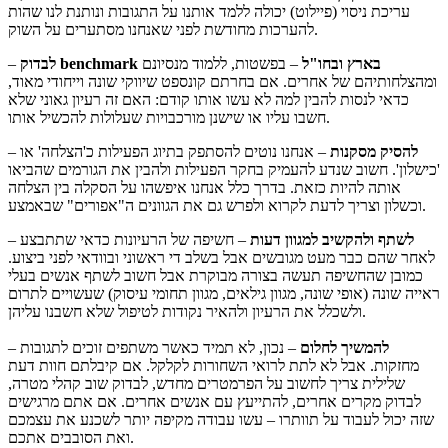
עריכת ניסוי (פיילוט) יכולה ללמד אותנו על התגובות ונותנת לנו שהות
להערכות מחודשת לפני שאנחנו מסתערים על השוק.
לבדוק benchmark בארץ ובחו"ל
– בפשטות, ללמוד מנסיונם
–
ומהצלחותיהם של אחרים. אם בחרתם קונספט שיווקי שונה וייחודי מאוד,
כדאי לנסות להבין למה לא עשו אותו קודם: האם זה רעיון גאוני שלא
חשבו עליו או שישנן מורכבויות שעלולות להכשיל אותו.
להסיק מסקנות
– אנחנו נוטים להסתפק בתיוג הפעילות כ'הצלחה' או
–
'כישלון'. חשוב שנדע להעמיק בחקר הפעילות ולהבין את הגורמים שהביאו
אותה להיות כזאת. בדרך כלל אנחנו איפשהו על הסקלה בין הצלחה
וכשלון וצריך לדעת לקרוא ולפרש גם את הגוונים ה"אפורים" שבאמצע.
לשתף ולהקשיב למגוון דעות
– חשיפה של הרעיונות כדאי שתתבצע
–
לאחר שהם כבר מעט מגובשים אבל בשלב די ראשוני ובוודאי לפני ביצוע.
כמובן שהחשיפה תעשה בצורה מבוקרת אבל חשוב לשתף אנשים בעלי
ראייה שונה (אופי שונה, מגוון גילאים, מגוון תחומי עיסוק) שעשויים לתרום
ולשכלל את הרעיון ולהאיר נקודות לטיפול שלא חשבנו עליהן.
להמשיך לחלום
– נכון, לא תמיד כאשר משתפים זוכים לתגובות
–
מחזקות. אבל לא לתת לרואי השחורות לקלקל. אם קיבלתם חוות דעת
שלילית צריך לחשוב על הפרמטרים מחדש, לבדוק שוב קהלי מטרה,
לבדוק מקרים אחרים, להתייעץ עם אנשים אחרים. אם אתם מרגישים
שזה יכול לעבוד על תוותרו – עשו עבודה מקיפה יותר לשכנע את עצמכם
ואת הסובבים אתכם.