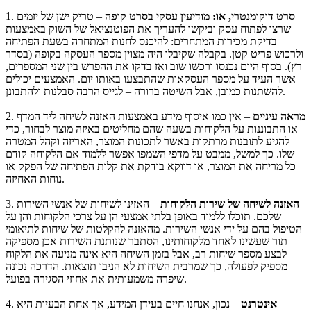
סרט דוקומנטרי, או: מודיעין עסקי בסרט קופה
– טריק ישן של יזמים
1.
שרצו לפתוח עסק וביקשו להעריך את הפוטנציאל של השוק באמצעות
בדיקת מכירות המתחרים: להיכנס לחנות המתחרה בשעת הפתיחה
ולרכוש פריט קטן. בקבלה שקיבלו היה מצוין מספר העסקה בקופה (בסדר
רץ). בסוף היום נכנסו ורכשו שוב ואז בדקו את ההפרש בין שני המספרים,
אשר העיד על מספר העסקאות שהתבצעו באותו יום. האמצעים יכולים
להשתנות כמובן, אבל השיטה ברורה – לגייס הרבה סבלנות ולהתבונן.
מראה עיניים
– אין כמו איסוף מידע באמצעות האזנה לשיחה ליד המדף
2.
או התבוננות על הלקוחות בשעה שהם מחליטים באיזה מוצר לבחור, כדי
להגיע לתובנות מרתקות באשר לתכונות המוצר, האריזה וקהל המטרה
שלו. כך למשל, ממבט על מדפי השמפו אפשר ללמוד אם הלקוחה קודם
כל מריחה את המוצר, או דווקא בודקת את קלות הפתיחה של הפקק או
נוחות האחיזה.
האזנה לשיחה של שירות הלקוחות
– האזינו לשיחות של אנשי השירות
3.
שלכם. תוכלו ללמוד באופן בלתי אמצעי הן על צרכי הלקוחות והן על
הטיפול בהם על ידי אנשי השירות. מהאזנה להקלטות של שיחות לתיאומי
תור שעשינו לאחד מלקוחותינו, הסתבר שנותנת השירות אכן מספיקה
לבצע מספר שיחות רב, אבל בזמן השיחה היא אינה מניעה את הלקוח
מספיק לפעולה, כך שמרבית השיחות לא הניבו תוצאות. הדרכה נכונה
שיפרה משמעותית את אחוזי הסגירה בפועל.
אינטרנט
– נכון, אנחנו חיים בעידן המידע, אך אחת הבעיות היא
4.