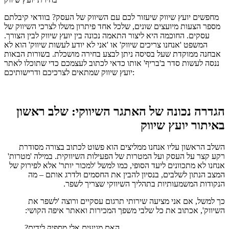
מחפשים יועץ שיווק שיעזור לכם עם השיווק של העסק? בוודאי קיבלתם
מספר הצעות מיועצים שונים, שלכל אחד פיתרון משלו לצרכי השיווק של
עסקים. החוכמה היא ליצור התאמה נכונה בין יועץ שיווק לבין הצורך.
המשפט 'אנחנו צריכים שיווק' או 'אני לא יודע לעשות שיווק' הוא לא
אבחנה ממוקדת שעל בסיסה ניתן לבצע בחירה מושכלת. בשורות הבאות
ננסה לעשות סדר ב'בריף' אותו כדאי לכתוב לעצמכם כדי שתוכלו לאתר
יועץ שיווק שמתאים לצרכיכם ודרישותיכם:
הגדרה נכונה של האתגר השיווקי: שלב ראשון
באיתור יועץ שיווק
השלב הראשון עליו אנחנו ממליצים הוא פשוט לכתוב בצורה מסודרת
רקע קצר על העסק ועל המטרות של הפעילות השיווקית. במילה 'מטרות'
אנחנו לא מתכוונים ליעד הסופי, כמו למשל 'למכור יותר' אלא לפירוק של
המצב הנתון לשלבים, בנסיון להבין את החסמים ולדרג אותם – מה
הנקודות המשמעותיות בתהליך השיווקי שצריך לשפר.
כך למשל, אם אני מציעה שירותי תרגום עסקיים ורוצה 'לשפר את
השיווק', אכתוב את כל שלבי משפך המכירות ואאתר איפה הקושי:
האם מגיעים אלי מספיק לידים?