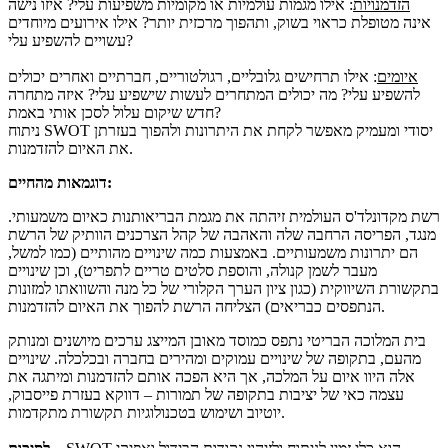
הזדמנויות
: אילו מגמות עולמיות או מקומיות משפיעות עלי? איזו נישה
אינה מטופלת כראוי בשוק, ותהפוך מרכזית יותר? אילו אירועים מיוחדים
עשויים להשפיע עלי?
איומים
: אילו תרחישים גלובליים, רגולטוריים, חברתיים ואחרים יכולים
להשפיע עלי? מה יכולים המתחרים לעשות שישפיע עלי? איזה מתחרה
חדש שיקום עלול לסכן אותי באמת?
ניתוח SWOT יסודי ומעמיק מאפשר לקחת את היתרונות ולהפוך בעזרתן
את האיום להזדמנות.
דוגמאות מהחיים:
רשת מקדונלד'ס העולמית זיהתה את מגמת הבריאותנות כאיום משמעותי.
מנגד, הפריסה הרחבה שלה והאהבה של קהל הצרכנים הוותיק של הרשת
הם יתרונות משמעותיים. באמצעות כמה שינויים מהותיים (כמו למשל,
מעבר לשמן קנולה, והוספת סלטים טריים לתפריט), וכן שינויים
בתקשורת השיווקית (כגון ציון הערך הקלורי של כל מנה והשוואתו למזונות
הנתפסים כבריאים) הצליחה הרשת להפוך את האיום להזדמנות.
בית המלוכה הבריטי נתפס כמוסד מאובן המייצג ערכים מיושנים ומנותק
מהעם, בתקופה של שינויים עמוקים ומהירים בחברה ובכלכלה. שינויים
אלה היוו איום על המלכה, אך היא הפכה אותם להזדמנות ומיתגה את
עצמה כאי של יציבות בתקופה של תמורות – דווקא בעזרת פייסבוק,
יוטיוב ושימוש בטכנולוגיות תקשורת מתקדמות.