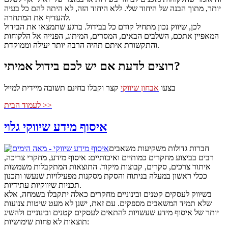
יותר, מתוך הבנה של היחוד שלי. ללא היחוד הזה, לא היתה להם כל בעיה
להעדיף את המתחרה.
לכן, שיווק נכון מתחיל קודם כל בבידול. ברגע שתמצאו את הבידול
המאפיין אתכם, השלבים הבאים, המסרים, המיתוג, הפנייה אל הלקוחות
והתקשורת איתם תהיה הרבה יותר יעילה וממוקדת.
רוצים לדעת אם יש לכם בידול אמיתי?
קצר וקבלו בחינם תשובה מיידית למייל
בצעו
אבחון שיווקי
לעמוד הבית >>
איסוף מידע שיווקי גלוי
חברות גדולות משקיעות משאבים
רבים בביצוע מחקרים כמותיים ואיכותיים: איסוף מידע, מחקרי צריכה,
איתור צרכים, סקרים, קבוצות מיקוד. התוצאות המתקבלות משמשות
ככלי ראשון במעלה בניתוח והסקת מסקנות מפעילויות שנעשו ותכנון
תכניות שיווקיות עתידיות.
בשיווק לעסקים קטנים ובינוניים מחקרים כאלה יתקבלו בשמחה, אלא
שלא תמיד המשאבים מספקים. עם זאת, ישנן לא מעט שיטות צנועות
יותר של איסוף מידע שעשויות להתאים לעסקים קטנים ובינוניים ולהשיג
תוצאות לא פחות שימושיות: