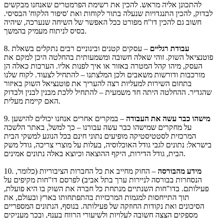
להתכונן אליה מראש. להכין את רשימת הפרמטרים שאנחנו מבקשים
לבדוק, להכין התנגדויות שנעלה בתור לקוחות ואת 'סיפור הלקוח' הבסיסי.
חשוב גם להכין דו"ח מפורט ככל האפשר של השיחה שנערכה, שיהיה
בסיס לניתוח מעמיק בהמשך.
עבודת רגליים
– עסקים קטנים ובינוניים רבים נתקלים בשאלת
8.
פוטנציאל השוק. זוהי שאלה חשובה ומשמעותית בהחלטה היכן למקם את
העסק, מיהו קהל המטרה באזור או איך לפנות אליו. הערכות כאלה הן
מורכבות ודורשות משאבים ולכן המלצתנו – להתחיל לצעוד. לקוח שלנו
בתחום השירות למעליות רצה להעריך את פוטנציאל השוק באיזור
שהגדיר. ההחלטה היתה חד משמעית – להתחיל ללכת מבנין לבנין ולבדוק
האם קיימת מעלית.
מישהו כבר עשה את העבודה
– במקרים אחרים אנחנו יכולים להישען
9.
על מחקרים שמישהו כבר עשה עבורנו – כך למשל, באתר הלשכה
המרכזית לסטטיסטיקה מופיעים נתוני חינם בכל הנוגע למשקי הבית
בישראל: נתונים לגבי גודל האוכלוסיה, בעלות על מוצרי צריכה, גודל משק
הבית, גודל הדירות, היקף ההוצאה וכיוצא באלה נתונים אמינים.
מידע מהבורסה
– החוק מחייב את כל החברות הציבוריות (כלומר,
10.
הנסחרות בבורסה לניירות ערך בתל אביב) לפרסם דו"חות מקיפים על
פעילותם. בדו"חות השנתיים מנתחת כל חברה את השוק בו היא פועלת,
תוך התייחסות למגמות המרכזיות בהתפתחותו בארץ ובעולם, את
הסיכונים ואת נקודות החוזקה של פעילותה. בנוסף, הנתונים המספריים
מספקים הצצה חשובה לעלויות ולשיעורי הרווח בענף, ובכך מעניקים