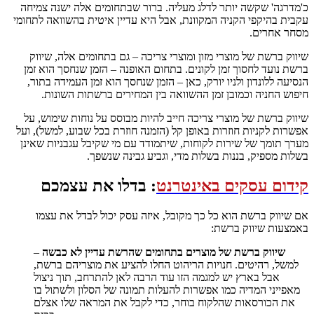
כ'מדרגה' שקשה יותר לדלג מעליה. ברור שבתחומים אלה ישנה צמיחה
עקבית בהיקפי הקניה המקוונת, אבל היא עדיין איטית בהשוואה לתחומי
מסחר אחרים.
שיווק ברשת של מוצרי מזון ומוצרי צריכה – גם בתחומים אלה, שיווק
ברשת נועד לחסוך זמן לקונים. בתחום האופנה – הזמן שנחסך הוא זמן
הנסיעה ללונדון ולניו יורק, כאן – הזמן שנחסך הוא זמן העמידה בתור,
חיפוש החניה וכמובן זמן ההשוואה בין המחירים ברשתות השונות.
שיווק ברשת של מוצרי צריכה חייב להיות מבוסס על נוחות שימוש, על
אפשרות לקניות חוזרות באופן קל (הזמנה חוזרת בכל שבוע, למשל), ועל
מערך תומך של שירות לקוחות, שיתמודד עם מי שקיבל עגבניות שאינן
בשלות מספיק, בננות בשלות מדי, וגביע גבינה שנשפך.
קידום עסקים באינטרנט
: בדלו את עצמכם
אם שיווק ברשת הוא כל כך מקובל, איזה עסק יכול לבדל את עצמו
באמצעות שיווק ברשת:
שיווק ברשת
של מוצרים בתחומים שהרשת עדיין לא כבשה
–
למשל, רהיטים. חנויות הריהוט החלו להציע את מוצריהם ברשת,
אבל בארץ יש למגמה הזו עוד הרבה לאן להתרחב, תוך ניצול
מאפייני המדיה כמו אפשרות להעלות תמונה של הסלון ולשתול בו
את הכורסאות שהלקוח בוחר, כדי לקבל את המראה שלו אצלם