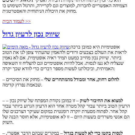
– SWOT הוא כלי זמין לניתוח ולזיהוי נקודות הבידול ואפיקי
לסיכום
הצמיחה האפשריים לחברות, למוצרים וגם לקריירה, ותרגול השימוש בו
מחזק את היכולת הניתוחית והאסטרטגית.
לעמוד הבית >>
שיווק נכון לרעיון גדול
אופטימיות היא כמובן ברכה;
לראות את העולם בצבעים ורודים ולהאמין שהעתיד צופן לנו את הטוב
ביותר. שיווק נכון מחייב כמעט תמיד ראיה אופטימית. אם לא נאמין
שנצליח לא נעז לנסות. אבל להיות אופטימיים וגם להצליח זו השאיפה
האמיתית, וביכולתנו לעשות מספר דברים כדי לוודא שכך יקרה:
לחלום רחוק, אחר ומבודל מהמתחרים שלי
– מחזק את הסיכויים
–
שבאמת נפרוץ קדימה.
למצוא את החיבור לשוק
– זו כמובן נקודת המפתח של שיווק נכון –
–
הרעיון הטוב ביותר עבור קהל מטרה אחד הוא הרעיון הגרוע ביותר עבור
קהל אחר. לפתוח מסעדת יוקרה רומנטית במקום שעיקר הצרכנים שלו
הם אנשי משרדים בשעות היום – זו לא אופטימיות, אלא חוסר הבנה של
השוק.
לנסות בקטן כדי לא לטעות בגדול
– במקרים שבהם הדבר אפשרי,
–