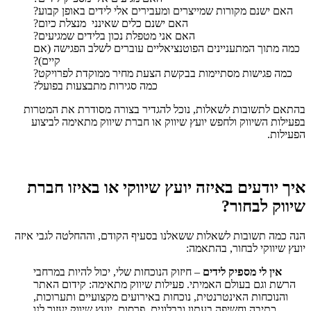
האם ישנם מקורות שמייצרים ומעבירים אלי לידים באופן קבוע?
האם ישנם כלים שאינני מנצלת כיום?
האם אני מטפלת נכון בלידים שמגיעים?
כמה מתוך המתעניינים הפוטנציאליים עוברים לשלב הפגישה (אם
קיים)?
כמה פגישות מסתיימות בבקשת הצעת מחיר ממוקדת לפרויקט?
כמה סגירות מתבצעות בפועל?
בהתאם לתשובות לשאלות, נוכל להגדיר בצורה מסודרת את המטרות
בפעילות השיווק ולחפש יועץ שיווק או חברת שיווק מתאימה לביצוע
הפעילות.
איך יודעים באיזה יועץ שיווקי או באיזו חברת
שיווק לבחור?
הנה כמה תשובות לשאלות ששאלנו בסעיף הקודם, וההחלטה לגבי איזה
יועץ שיווקי לבחור, בהתאמה:
אין לי מספיק לידים
– חיזוק הנוכחות שלי, יכול להיות במרחבי
הרשת וגם בעולם האמיתי. פעילות שיווק מתאימה: קידום האתר
והנוכחות האינטרנטית, נוכחות באירועים מקצועיים ותערוכות,
כתיבה וחשיפה בעתון ובבלוגים, פרסום. יועץ שיווק יעזור לנו