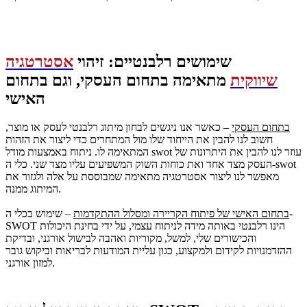
שימושים רלבנטיים: זיהוי
אסטרטגיה
שיווקית
מתאימה בתחום העסקי, וגם בתחום
האישי
בתחום העסקי
– כאשר אנו ניגשים לבחון מיתוג רלבנטי לעסק או מוצר,
חשוב לנו להבין את הייחוד שלו מול המתחרים כדי ליצור את הזהות
המתאימה לו. ניתוח באמצעות מודל swot עוזר לנו להבין את היתרונות של
העסק מצד אחד ואת כוחות השוק המשפיעים עליו מצד שני. כלי ה-swot
מאפשר לנו ליצור אסטרטגיה מתאימה שמבוססת על אלה ולגזור את
המיתוג ממנה.
בתחום האישי של פיתוח הקריירה ומסלול ההתקדמות
– שימוש בכלי ה-
SWOT הינו רלבנטי באותה מידה לניתוח עצמי, על ידי בחינת היכולות
והכישורים שלי, למשל, מקוריות ואהבה לבישול אורגני, ובדיקת
ההזדמנויות לקידום ולמקצוע, כגון עליית המודעות לבריאות וביקוש גובר
למזון אורגני.