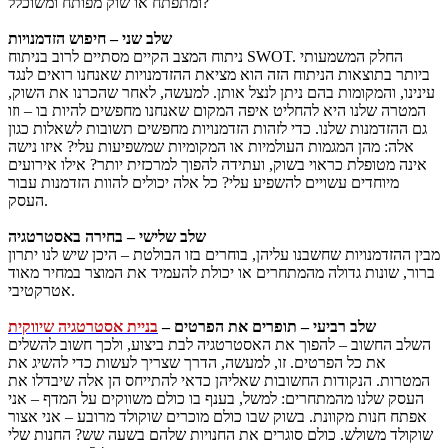
ומתפתח או שוק מפותח ומשוכלל?
שלב שני – חיפוש הזדמנויות
ניתוח המצב הקיים מסתיים לרוב בניתוח SWOT. החלק המשמעותי
ביותר בתוצאות הניתוח הזה הוא מציאת ההזדמנויות שאנחנו רואים לנגד
עינינו, והמקומות בהם ניתן לנצל אותן. למעשה, לאחר שהכרנו את השוק,
המטרה שלנו היא להחליט איפה המקום שאנחנו מחפשים להיות בו – וזו
גם ההזדמנות שלנו. כדי לזהות הזדמנויות מחפשים תשובות לשאלות כגון
אלה: מהן המגמות העולמיות או המקומיות שמשפיעות עלי? איזו נישה
אינה מטופלת כראוי בשוק, ועתידה להפוך למרכזית יותר? אילו אירועים
מיוחדים עשויים להשפיע עלי? כל אלה יכולים להוות הזדמנות עבור
העסק.
שלב שלישי – בחירה באסטרטגיה
מבין ההזדמנויות שחשבנו עליהן, בוחרים בזו הבולטת – היכן שיש לנו יתרון
ברור, שונות גדולה מהמתחרים או יכולת להעמיד את המוצר במחיר מאוד
אטרקטיבי.
שלב רביעי – תופרים את הפרטים –
בניית אסטרטגיה שיווקית
השלב החשוב – להפוך את האסטרטגיה לבת ביצוע, ולכך חשוב להשלים
את כל הפרטים. זו, למעשה, הדרך שצריך לעשות כדי להשיג את
המטרות. הנקודות החשובות שאליהן כדאי להתייחס הן אלה שיבדלו את
העסק שלנו מהמתחרים: למשל, בענף בו כולם משווקים על המדף – אני
אפתח חנות מקוונת. בשוק שבו כולם מוכרים שוקולד מרובע – אני אצור
שוקולד משולש. כולם סוגרים את החנויות שלהם בשעה שש? החנות שלי