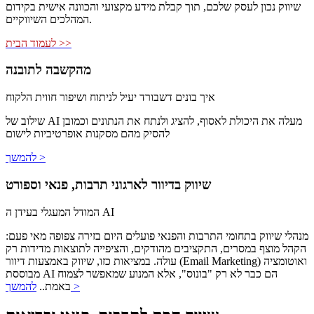
שיווק נכון לעסק שלכם, תוך קבלת מידע מקצועי והכוונה אישית בקידום
המהלכים השיווקיים.
לעמוד הבית >>
מהקשבה לתובנה
איך בונים דשבורד יעיל לניתוח ושיפור חווית הלקוח
שילוב של AI מעלה את היכולת לאסוף, להציג ולנתח את הנתונים וכמובן
להסיק מהם מסקנות אופרטיביות לישום
להמשך >
שיווק בדיוור לארגוני תרבות, פנאי וספורט
המודל המעגלי בעידן ה AI
מנהלי שיווק בתחומי התרבות והפנאי פועלים היום בזירה צפופה מאי פעם:
הקהל מוצף במסרים, התקציבים מהודקים, והציפייה לתוצאות מדידות רק
עולה. במציאות כזו, שיווק באמצעות דיוור (Email Marketing) ואוטומציה
מבוססת AI הם כבר לא רק "בונוס", אלא המנוע שמאפשר לצמוח
להמשך >
באמת..