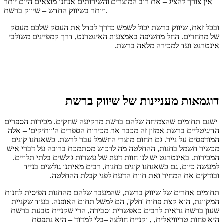
אין צורך להציג – את רוב המוצרים והשירותים אנחנו מוצאים היום יותר
ויותר בשיווק החדש – שיווק ברשת.
ובכל זאת, שיווק ברשת יכול לשמש כדרך לבדל את העסק שלכם מעסק
של מתחרים. החל מחשיפה באמצעות האינטרנט, דרך קמפיינים משולבי
אינטרנט ועד למכירה מלאה ברשת.
דוגמאות מעניינות של שיווק ברשת
ישנם תחומים שהצמיחה שלהם ברשת מרקיעה שחקים. מכירות הספרים
הדיגיטליים ברשת אמזון זה מכבר את מכירות הספרים ה'וותיקים' – אלה
המודפסים על נייר. גם תחום מוצרי החשמל עבר לרשת. כשאנחנו קונים
מכשיר חשמל בחנות, ההחלטה מה לרכוש מסתמכת ברובה על דברי איש
המכירות. באינטרנט יש לנו חוות דעת של עשרות גולשים בלתי תלויים.
למעשה כיום, גם כשאנחנו קונים בחנות, רבים מאיתנו גולשים בנייד
ובודקים את המחיר ואת חוות הדעת לפני קבלת ההחלטה.
תחומים אחרים של שיווק ברשת, שהמעבר שלהם מהחנות הפיסית לחנות
המקוונת, הוא קצת פחות 'חלק', הם למשל תחום האופנה. בעוד שקניית
שעון ברשת נראית לרבים כאפשרית וסבירה, הרי שקניית טבעת ברשת
היא פחות טריוויאלית, , וקניית חולצה –בלי למדוד – היא נתפסת