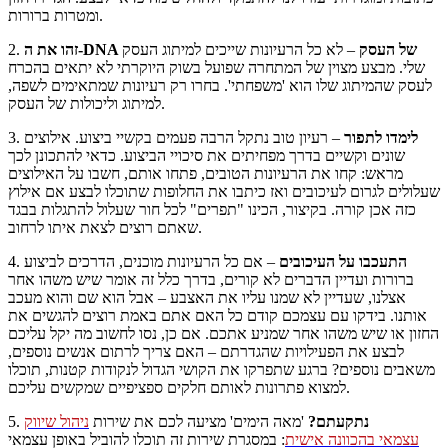
ומטרות ברורות.
זהו את ה-DNA של העסק
– לא כל הרעיונות שייכים למיתוג העסק
2.
שלי. מבצע מצוין של המתחרה שפועל בשוק היוקרתי לא יתאים בהכרח
לעסק שהמיתוג שלו הוא 'משפחתי'. בחרו רק רעיונות שמתאימים לשפה,
למיתוג וליכולות של העסק.
לימדו לתפור
– רעיון טוב נתקל הרבה פעמים בקשיי ביצוע. אילוצים
3.
שונים וקשיים בדרך מפחיתים את סיכויי הביצוע. כדאי להתכונן לכך
מראש: קחו את הרעיונות הטובים, פתחו אותם, חשבו על האילוצים
שעלולים לגרום לעיכובים ואז כיתבו את החלופות שתוכלו לבצע אם אילוץ
כזה אכן קורה. בקיצור, הכינו "תפרים" לכל חור שעלול להתגלות בבגד
שאתם רוצים לצאת איתו לרחוב.
התעכבו על העיכובים
– אם כל הרעיונות מוכנים, הדרכים לביצוע
4.
ברורות ועדיין הדברים לא קורים, בדרך כלל זה אומר שיש משהו אחר
אצלנו, שעדיין לא שמנו עליו את האצבע – אבל הוא שם והוא מעכב
אותנו. בידקו עם עצמכם קודם כל האם אתם באמת רוצים להגשים את
החזון או שיש משהו אחר שמניע אתכם. אם כן, נסו לחשוב מה יקל עליכם
לבצע את הפעילויות שהגדרתם – האם צריך לרתום אנשים נוספים,
משאבים נוספים? ברגע שתפרקו את הקושי הגדול לנקודות קטנות, תוכלו
למצוא פתרונות לאותם חלקים ספציפיים שמקשים עליכם.
נתקעתם?
'מאה הימים' מציעה לכם את שירות
ניהול שיווק
5.
עצמאי בהכוונה אישית
: במסגרת שירות זה תוכלו להוביל באופן עצמאי