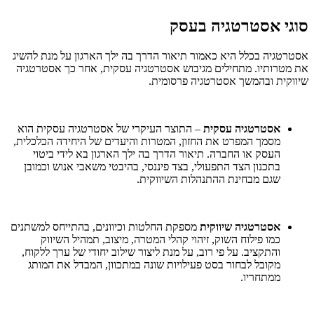
סוגי אסטרטגיה בעסק
אסטרטגיה בכלל היא כאמור תיאור הדרך בה ילך הארגון על מנת להשיג
את מטרותיו. מתחילים מגיבוש אסטרטגיה עסקית, אחר כך אסטרטגיה
שיווקית ובהמשך אסטרטגיה פרסומית.
אסטרטגיה
עסקית
– התוצר העיקרי של אסטרטגיה עסקית הוא
מסמך המפרט את החזון, המטרות והיעדים של היחידה הכלכלית,
העסק או החברה. תיאור הדרך בה ילך הארגון בא לידי ביטוי
בתכנון הצד התפעולי, בצד פיננסי, בהיבטי משאבי אנוש וכמובן
שגם מבחינת ההתנהלות השיווקית.
אסטרטגיה
שיווקית
מספקת החלטות וכיוונים, בהתייחס למשתנים
כמו פילוח השוק, זיהוי קהלי המטרה, מיצוב, תמהיל השיווק
והתקציב. על פי רוב, על מנת ליצור שילוב יחודי של ערך ללקוח,
מקובל לבחור בסט פעילויות שונה במתכוון, המבדל את המותג
ממתחריו
.