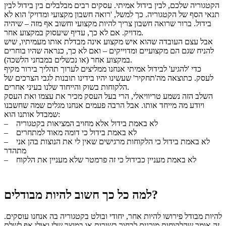
הקטגוריה שלכם, לבין בידול אמיתי. עסקים רבים מבלבלים בין בידול לבין
תנאי הסף של הקטגוריה. כך למשל, 'רואה חשבון מקצועי ומדויק' הוא לא
בידול. ברור שרואה חשבון צריך להיות מקצועי וחשוב אף מזה – שיהיה
מדויק. אם לא כך, עדיף שיעסוק במקצוע אחר.
אבל עצם העובדה שהוא איש מקצוע אינה מבדלת אותו מעמיתיו, שיש
להניח שגם הם מקצועיים ומדוייקים – ואם לא כך, כנראה שהיו בוחרים
במקצוע אחר (או נכשלים במבחני הלשכה).
כדי 'להגיע' לבידול אמיתי אנחנו ממליצים לערוך תהליך בירור מקיף
לעסק. כתוצאה מה'תחקיר' שעשינו יהיו בידינו תובנות לגבי הצרכים של
הלקוחות בשוק והייחוד שלנו בעיני אחרים.
השלב הזה נשמע טריוויאלי, הרי בעל העסק מכיר את עצמו ואת העסק
ויודע מה מייחד אותו. אבל הרבה פעמים אנחנו מגלים שמה שחשבנו
שמבדל אותנו הוא:
– לא באמת בידול אלא מחויב המציאות בקטגוריה
– לא באמת בידול כי דומה מאוד למתחרים
– לא באמת בידול כי הלקוחות מרגישים שאין לי את הנוצות בהן אני
מתהדר
– לא באמת מעניין כבידול כי זה פרמטר שלא מעניין את הלקוח
למה כל כך חשוב להיות מבודלים?
להיות מבודל פירושו להיות אחר, יחודי ובולט בקטגוריה בה אנחנו עוסקים.
זה אומר שהלקוחות מוכנים לבחור בשירות או במוצר שלי ואולי אף לשלם