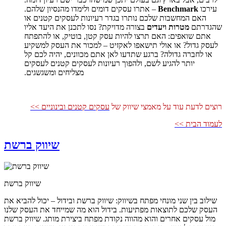
עירכו
Benchmark
– אתרו עסקים דומים ולימדו מהנסיון שלהם.
האם המחשבות שלכם נותרו בגדר רעיונות לעסקים קטנים או
שהגדרתם
מטרות ויעדים
בצורה מדויקת? נסו לתכנן את היעד אליו
אתם שואפים: האם תרצו להיות עסק קטן, בוטיק, או להתפתח
לעסק גדול? או אולי תישאפו לאקזיט – למכור את העסק למשקיע
או לחברה גדולה? ברגע שתדעו לאן אתם מכוונים, יהיה לכם קל
יותר להגיע לשם, ולהפוך רעיונות לעסקים קטנים לעסקים
מצליחים ומשגשגים.
רוצים לדעת עוד על מאמצי שיווק של
עסקים קטנים ובינוניים >>
לעמוד הבית >>
שיווק ברשת
שיווק ברשת
שילוב בין שני מונחי מפתח בשיווק
:
שיווק ברשת ובידול – יכול להביא את
העסק שלכם לתוצאות מפתיעות. בידול הוא מה שמייחד את העסק שלנו
מול עסקים אחרים והוא מהווה נקודת מפתח ביצירת מותג. שיווק ברשת