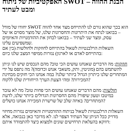
האפקטיביות של ניתוח SWOT – הבנת ההווה
ומבט לעתיד
יחודו של מודל SWOT הוא בכך שהוא גורם לנו להתייחס מצד אחד להווה
– בבואנו לנתח את היתרונות והחסרונות שלנו, של מוצר מסוים או של
עסק, ומצד שני לעתיד – בבואנו לבחון את ההזדמנויות והאיומים
שמשפיעים עלינו.
השאלות הרלבנטיות לשאול בהתייחס לחוזקות ולחולשות (בין אם
בהתייחס לאדם או לארגון) נגזרות ממיפוי המצב שלנו כיום:
חוזקות
: מה הדברים שאנחנו עושים הכי טוב? מהם הנכסים שיש לנו וניתן
להשתמש בהם (מוניטין, ותק, משאבי אנוש וכדומה)? מה נתפס על ידי
המתחרים שלנו כיתרון הגדול ביותר שלנו? במה אנחנו הכי חזקים מבחינת
המכירות? ומהי הצעת הערך הייחודית שלנו ללקוח?
חולשות
: מהם הדברים שאנחנו עושים הכי פחות טוב? מה לא עובד
במיטבו וטעון שיפור? מהם החסרונות הגדולים ביותר שלנו, לדעת
המתחרים? באיזה שלב של שרשרת המכירה אנחנו כושלים?
השאלות הרלבנטיות לשאול בניתוח ההזדמנויות והאיומים נגזרות מחיזוי
מדויק ככל הניתן של העתיד הצפוי לנו. לא מדובר כאן בנבואה, אלא
דווקא בהעלאת תרחישים שונים ולמצוא כיצד להתמודד איתם: