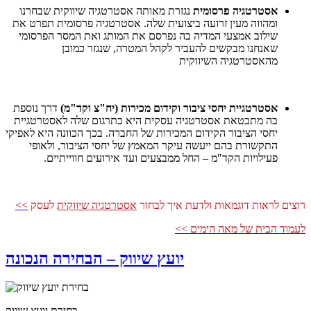
אסטרטגיה
פרסומית
נגזרת מאותה אסטרטגיה שיווקית שבחרנו
ומהווה מעין זרועה ביצועית שלה. אסטרטגיה פרסומית תפרט את
שילוב אמצעי המדיה בה נפרסם את המותג ואת המסר הפרסומי
שאנחנו מבקשים להעביר לקהל המטרה, שנגזר כמובן
מהאסטרטגיה השיווקית
אסטרטגיית יחסי ציבור וקידום מכירות (יח"צ וקד"מ)
דרך נוספת
בה מתבטאת אסטרטגיה עסקית היא בתרגום שלה לאסטרטגיית
יחסי הציבור הקידום המכירות של החברה. בכך הכוונה היא לאפיקי
התקשורת בהם ייעשה עיקר המאמץ של יחסי הציבור, ולאופי
פעילויות הקד"מ – החל ממבצעים ועד אירועים חווייתיים.
רוצים לראות דוגמאות ולדעת איך לבחור
אסטרטגיה שיווקית
לעסק
>>
לעמוד הבית של מאה הימים >>
יועץ שיווק – הבחירה הנכונה
בחירת יועץ שיווק