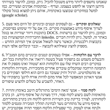
שאנחנו נחשפים ליותר מידע משנוכל להכיל. ניתן, כמובן, להיעזר בשירותי
מידען חיצוני או לחפש בעצמנו, ועדיף – במקומות אמינים ועשירים. כמו
למשל במחקרים שבוצעו באקדמיה, אותם ניתן למצוא בגוגל סקולר
(google scholar).
שאלונים וסקרים
– גם לעסקים קטנים ובינוניים קל היום מאי פעם
5.
לערוך איסוף מידע באמצעות סקרים. בין אם על ידי שימוש בפייסבוק,
בתוכנות דיוור יעודיות או בגוגל DOCS. וכמובן, ניתן להיעזר גם ברשתות
החברתיות המקצועיות כגון linkedin. באתר זה, למשל, ניתן להיות חברים
בקבוצות רלבנטיות, וכאשר נרצה לשאול אנשים איך המיתוג החדש –
מספיק להציג שאילתא לקבוצה – וכבר קיבלתם אלפי דעות.
לדבר עם הלקוחות
– אפילו בעסקים קטנים ובינוניים בהם המנכ"ל
6.
והבעלים משמש גם בתפקיד פעיל בשטח ו'רואה' את הלקוחות בכל יום,
במקרים רבים השיח שלו עם הלקוחות הוא 'שטוח' ואינו מספק לו את
התמונה הרחבה שמקבלים עובדים אחרים מהמכירות, משירות הלקוחות
או מהטלמיטינג. תרגיל ותיק שעובד גם היום הוא חילופי תפקידים בין
אנשי הארגון המאפשר לכל אחד מהם להיות אורח לרגע' בתפקידו של
האחר, להצביע על כשלים ולהציע שיפורים.
לקוח סמוי
– אנשי 'מאה הימים' מתורגלים היטב באימוץ זהויות
7.
מתאימות לשם ביצוע לקוח סמוי, דרך מצוינת של איסוף מידע, הן בקרב
לקוחותינו, לצורך בדיקת טיב השירות והיחס ללקוח והן בקרב מתחריהם.
איסוף מידע על מתחרים נועד לבחינת תהליך המכירה ומנסים ללמוד
ולנתח אותו לעומק. כדי שפעילות הלקוח הסמוי תהיה אפקטיבית, יש