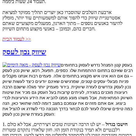
תעבוד 24 שעות ביממה.
ארבעת השלבים שהוסברו כאן יוצרים תהליך ממוקד למציאת
אסטרטגיית שיווק כדי להפוך אותם למשמעותיים עוד יותר, מומלץ
להיעזר באנשים נוספים – מתוך הארגון, ממעגלים מקצועיים שאתם
חברים בהם, וכמובן – באנשי מקצוע מתחום השיווק.
לעמוד הבית >>
שיווק נכון לעסק
בעסק קטן המנהל נדרש לעסוק בתחומים
רבים שאינם בתחום ההתמחות שלו: כספים, תפעול, רכש, שיווק נכון לעסק
– גם אם הוא אינו איש מקצוע בתחומים אלה. פעמים רבות אנחנו מקבלים
פניות מבעלי עסקים קטנים, שמרגישים שאינם יודעים כיצד לעשות שיווק
נכון לעסק ונדרשים לעזרה שיווקית. בירור מעמיק יותר מגלה שישנם הרבה
רעיונות מוכנים במגירה, לעיתים קרובות בעל העסק גם מכיר את שיטות
השיווק המתאימות, אבל משהו מונע ממנו להביא את הידע והרעיונות לכדי
ביצוע. אם אתם מזהים את עצמכם במצב דומה למה שתואר כאן, הנה
כמה טיפים שיוכלו לעזור לכם לבחור בדרך הנכונה כדי לשדרג או להציל את
העסק בעזרת שיווק נכון לעסק:
חישבו בגדול
– יש לנו הרבה רעיונות טובים ויצירתיים, אבל לא כולם
1.
רלבנטיים ולא תמיד בנקודת הזמן הזו. חזון שלאורו נתקדם ומטרות
כתובות ומוגדרות יעזרו לנו להתמקד ולהחליט מה כדאי לבצע. הגדירו חזון