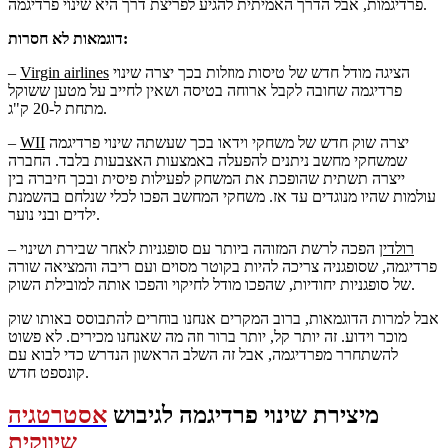
פרדיגמות, אבל הדרך האמיתית להגיע לפריצת דרך היא שינוי פרדיגמה.
דוגמאות לא חסרות:
הציגה מודל חדש של טיסות מוזלות בכך יצרה שינוי
Virgin airlines
–
פרדיגמה שחובה לקבל ארוחה בטיסה ושאין לחייב על מטען ששוקל
מתחת ל-20 ק"ג.
יצרה שוק חדש של משחקי וידאו בכך שעשתה שינוי פרדיגמה
WII
–
שמשחקי מחשב ניתנים להפעלה באמצעות האצבעות בלבד. החברה
ייצרה תשתית שהופכת את המשחק לפעילות פיסית ובכך חיברה בין
עולמות שהיו מנוגדים עד אז. משחקי המחשב הפכו לכלי שנלחם בהשמנת
ילדים ובני נוער.
רולדין
הפכה לרשת המזוהה ביותר עם סופגניות לאחר שבירת ושינוי
–
פרדיגמה, שסופגניה צריכה להיות בקוטר מסוים ועם ריבה והמציאה שורה
של סופגניות יחודיות, שהפכו מודל לחיקוי והפכו אותה למובילת השוק.
אבל למרות הדוגמאות, ברוב המקרים אנחנו בוחרים להתבוסס באותו שוק
מוכר וידוע. זה יותר קל, יותר ברור וזה מה שאנחנו מכירים. לא פשוט
להשתחרר מפרדיגמה, אבל זה השלב הראשון הנדרש כדי לבוא עם
קונספט חדש.
מיצירת שינוי פרדיגמה לגיבוש
אסטרטגיה
שיווקית