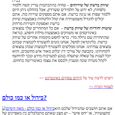
בבית
שיווק ברשת
של שירותים
– שחיה בהתכתבות עדיין קשה ללמוד
(לפחות, לא ידוע על תלמידים ששרדו), אבל בהחלט ניתן היום
ללמוד שפות או נגינה ברשת. אם אתם מספקים שירות כזה, אתם
יכולים להגדיל משמעותית את קהל הלקוחות באמצעות שיווק
ברשת ואספקת השירות מרחוק
שיטות יחודיות של שיווק ברשת
– אם כל המתחרים שלך נמצאים
באינדקסים או משווקים באמצעות מילות חיפוש, כנראה
שהתחרות שם גדולה מדי. כדאי לחפש מקומות אחרים של שיווק
ברשת. בלינקדאין למשל, אנחנו נוטים להצטרף לקבוצות שבהם
נמצאים עמיתינו. אנחנו ממליצים להצטרף לקבוצות שבהן נמצאים
לקוחותינו. בקבוצה של עורכי דין יבלוט מאוד איש מחשבים, והוא
יוכל לענות על שאלה שתעלה בנוגע למערכות מידע ובכך להיחשף
לקהל מטרה שונה ומעניין ולבסס את עצמו כאוטוריטה בתחום.
רוצים לדעת עוד על
קידום עסקים באינטרנט
>>
לעמוד הבית >>
בידול או כמו כולם?
אם אתם חושבים שהבידול שלכם הוא
'מקצועיות', או 'יחס אישי' – יש מצב שאתם מתבלבלים בין מאפיינים של