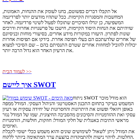
אל תקבלו דברים כפשוטם, בחנו לעומק את ההנחות, האמונות,
המחשבות והמסגרות הקיימות. ככל שתהיו מודעים יותר לפרדיגמה
המשפיעה, כן יגדלו הסיכויים שתוכלו לפעול לשינוי פרדיגמה. לאחר
שזיהיתם את הנחות היסוד הקיימות, חישבו על פרשנויות אחרות ודרכים
שונות לפתרון. היעזרו במקורות מידע אחרים, בסיעורי מוחות ובניסיונם
של אחרים שלדעתכם הם בעלי תפיסה אחרת. בידקו אם תפיסות אחרות
יכולות להוביל למחוזות אחרים שטרם התנסיתם בהם – שם הסיכוי למצוא
את הרעיון האחר הוא גדול הרבה יותר.
לעמוד הבית >>
איך ליישם SWOT
ניתוח SWOT הוא מודל מוכר
המשמש בעיקר בתחום התכנון האסטרטגי והניהול העסקי. המודל ממפה
באופן ויזואלי ופשוט את היתרונות והחסרונות של יחידה עסקית או רעיון
עסקי ואת ההזדמנויות והסיכונים מהסביבה החיצונית. שמו של המודל נגזר
מראשי התיבות באנגלית של חלקי המודל: חוזקות, חולשות, הזדמנויות
ואיומים.
את המודל ניתן 'לשאול' לשימושים שונים והוא משמש ככלי ישומי לקבלת
החלטות, לזיהוי נישות ולהתמקדות בהצעת ערך המתאימה ביותר ללקוח.