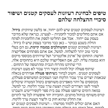
טיפים לבחינת רעיונות לעסקים קטנים ושיפור
סיכויי ההצלחה שלהם
רעיונות לעסקים קטנים שיש להם ייחוד, או בלשון שיווקית:
בידול
.
אם אתם מחליטים למכור לחמניות – לצערנו, כנראה שלא מדובר
בעסק עם ייחוד. אבל אם תחליטו לספק את הלחמניות לפתח
הדלת בשבע בבוקר – כאן כבר מדובר בעסק שיש לו בידול .
רעיונות לעסקים קטנים
המשתלבים במגמה קיימת,
גם הם בעלי
סיכוי טוב יותר להצלחה. למשל, אם אתם מפתחים אפליקציה
חדשה: התחום של 'ארנק אלקטרוני' ושל שירותים מבוססי מיקום
הוא במגמת עליה. לכן, אם האפליקציה שלכם היא בתחומים אלה,
הרי שתיהנו מהרוח הגבית ומהתנופה של התחום .
שיתוף פעולה יכול להוות קיצור דרך עבור לא מעט רעיונות
לעסקים קטנים . חשוב לבחור ב
שיתופי פעולה
אמיתיים (כאלה
שבאמת יוצרים ערך עבור הלקוח ושני העסקים המשתפים פעולה),
מבוססים על זיהוי מאפיינים משותפים בקהל המטרה שיכולים
לעזור לשני הצדדים לבנות הצעת ערך עבור הלקוח. כך למשל,
במאה הימים שיתפנו פעולה עם בית ספר לקופירייטינג והעברנו
קורס משותף בניהול מותגים. החבירה יחד איפשרה לכל צד לתרום
את החלק שהוא חזק בו וליצור הצעת ערך ללקוח.
האם אתם יכולים ללמוד ממישהו – רעיונות לעסקים קטנים יש
לרבים, אבל בארץ וגם בעולם יתכן שמישהו כבר ישם רעיון דומה.