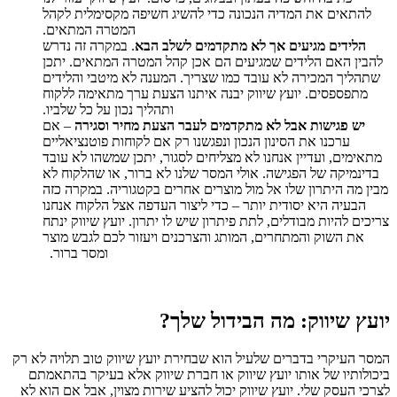
להתאים את המדיה הנכונה כדי להשיג חשיפה מקסימלית לקהל
המטרה המתאים.
הלידים מגיעים אך לא מתקדמים לשלב הבא
. במקרה זה נדרש
להבין האם הלידים שמגיעים הם אכן קהל המטרה המתאים. יתכן
שתהליך המכירה לא עובד כמו שצריך. המענה לא מיטבי והלידים
מתפספסים. יועץ שיווק יבנה איתנו הצעת ערך מתאימה ללקוח
ותהליך נכון על כל שלביו.
יש פגישות אבל לא מתקדמים לעבר הצעת מחיר וסגירה
– אם
ערכנו את הסינון הנכון ונפגשנו רק אם לקוחות פוטנציאליים
מתאימים, ועדיין אנחנו לא מצליחים לסגור, יתכן שמשהו לא עובד
בדינמיקה של הפגישה. אולי המסר שלנו לא ברור, או שהלקוח לא
מבין מה היתרון שלו אל מול מוצרים אחרים בקטגוריה. במקרה כזה
הבעיה היא יסודית יותר – כדי ליצור העדפה אצל הלקוח אנחנו
צריכים להיות מבודלים, לתת פיתרון שיש לו יתרון. יועץ שיווק ינתח
את השוק והמתחרים, המותג והצרכנים ויעזור לכם לגבש מוצר
ומסר ברור.
יועץ שיווק: מה הבידול שלך?
המסר העיקרי בדברים שלעיל הוא שבחירת יועץ שיווק טוב תלויה לא רק
ביכולותיו של אותו יועץ שיווק או חברת שיווק אלא בעיקר בהתאמתם
לצרכי העסק שלי. יועץ שיווק יכול להציע שירות מצוין, אבל אם הוא לא