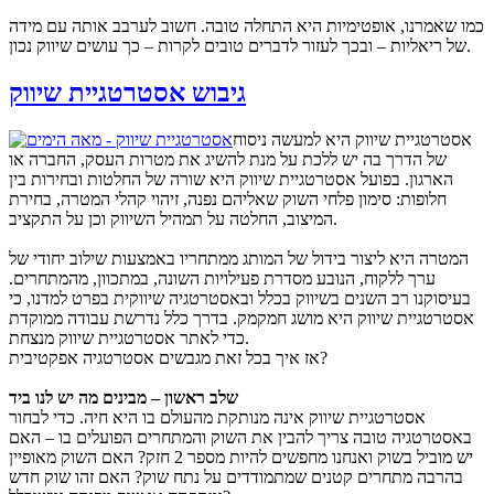
כמו שאמרנו, אופטימיות היא התחלה טובה. חשוב לערבב אותה עם מידה
של ריאליות – ובכך לעזור לדברים טובים לקרות – כך עושים שיווק נכון.
גיבוש אסטרטגיית שיווק
אסטרטגיית שיווק היא למעשה ניסוח
של הדרך בה יש ללכת על מנת להשיג את מטרות העסק, החברה או
הארגון. בפועל אסטרטגיית שיווק היא שורה של החלטות ובחירות בין
חלופות: סימון פלחי השוק שאליהם נפנה, זיהוי קהלי המטרה, בחירת
המיצוב, החלטה על תמהיל השיווק וכן על התקציב.
המטרה היא ליצור בידול של המותג ממתחריו באמצעות שילוב יחודי של
ערך ללקוח, הנובע מסדרת פעילויות השונה, במתכוון, מהמתחרים.
בעיסוקנו רב השנים בשיווק בכלל ובאסטרטגיה שיווקית בפרט למדנו, כי
אסטרטגיית שיווק היא מושג חמקמק. בדרך כלל נדרשת עבודה ממוקדת
כדי לאתר אסטרטגיית שיווק מנצחת.
אז איך בכל זאת מגבשים אסטרטגיה אפקטיבית?
שלב ראשון – מבינים מה יש לנו ביד
אסטרטגיית שיווק אינה מנותקת מהעולם בו היא חיה. כדי לבחור
באסטרטגיה טובה צריך להבין את השוק והמתחרים הפועלים בו – האם
יש מוביל בשוק ואנחנו מחפשים להיות מספר 2 חזק? האם השוק מאופיין
בהרבה מתחרים קטנים שמתמודדים על נתח שוק? האם זהו שוק חדש