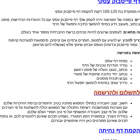
דף פייסבוק עסקי
בת 100-120 דקות להקמת דף פייסבוק עסקי
ים
: בסופה של הפגישה יהיה לעסק שלך דף פייסבוק עסקי עם כל ההגדרות הנדרשות, פוסט
 כתוב, מעוצב וידע בסיסי להמשך כתיבה ותפעול של הדף
זה מתאים
: לעסקים שרוצים להיות נוכחים ברשת החברתית מספר אחד בעולם.
ריך להכין
: יש להגיע עם לפטופ, חומרים גרפיים אם קיימים, סיסמאות למערכות קיימות
 עמוד פייסבוק וכדומה) וטופס אבחון שיווקי מלא (שנשלח להם מראש).
עשה בפגישה
:
נפתח דף עסקי
נגדיר הגדרות טכניות של הדף
נכתוב, נעצב ונעלה של פוסט ראשון
נכתוב יחד כתיבה שיווקית של סטורי
נגבש תכנית פוסטים
נדריך אותך בסיסית להמשך תפעול הדף
לתשלום ולהרשמה
חשוב: קצב העבודה במהלך המפגש מותנה בטיב החומרים וברמת ההיכרות שלכם
עם מערכות ממוחשבות. רשימת התכולה של המפגש יכולה להשתנות על פי הצרכים
שלכם, על פי קצב העבודה המשותף ועל פי טיב חומרי הגלם שלכם.
במידת הצורך, ובמסגרת הזמן המוגדר, נשמיט תכנים שאינם רלוונטיים לכם, או נוסיף
תכנים שאינם מפורטים כאן ויהיו שימושיים עבורכם.
הקמת דף נחיתה