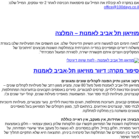
אם במקרה לא קיבלת את המייל עם סיסמאות הכניסה לאחר 2 ימי עסקים, המייל שלנו:
office@100days.co.il
מוזיאון תל אביב לאמנות – המלצה
"
מאה הימים הם למעשה זרוע השיווק הדיגיטלי שלנו. אנו חושפים את הפעילויות שלנו בעזרת
משלוח דיוורים וקמפיינים במדיה החברתית ובמחלקות השונות מבצעים 'חיתוכים' של
המקליקים ויוצרים איתם תקשורת ישירה, לסגירת המעגל המכירתי".
סיפור מקרה: דיוור מוזיאון תל-אביב לאמנות
רקע: ארגון ותיק הפונה לקהלים שונים ומגוונים
מוזיאון תל-אביב לאמנות פועל מעל 80 שנה, ומציע מגוון רחב של פעילויות לקהלים שונים –
חוגים וסדנאות לילדים, קורסים למבוגרים, סיורים באוספים הקבועים ובתערוכות המתחלפות,
קונצרטים, פעילויות לבתי ספר ועוד. המשמעות: מאפייני פעילות שונים, קהלי יעד שונים וכ'ו.
אוספים קבועים, תערוכות מתחלפות, חוגים וסדנאות לילדים, נוער ומבוגרים, פעילויות חינוכיות
לבתי ספר, קונצרטים ואירועים. בהתאם לכך, מגוון הקהלים של המוזיאון בעל מאפיינים
מגוונים ומשתנה בין מחלקה למחלקה.
הבעיה: אין אחידות, אין מעקב, אין ראייה כוללת
המחלקות השונות של המוזיאון תקשרו עם הלקוחות שלהן באופן עצמאי – חלקן באמצעות
דואר מסורתי, חלקן במייל, חלקן במסרונים. לא נעשה כל מעקב אחר שיעורי הפתיחה, על
חיבור בין המסרים של המחלקות ועל סינרגיה ביניהן. התוצאה היא שלא התקיים תהליך של
לימוד ושיפור.