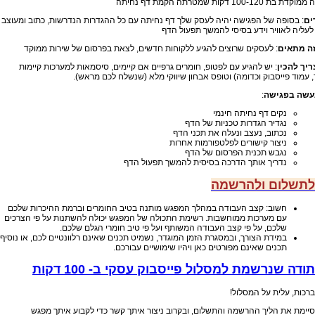
בת 100-120 דקות שמטרתה הקמת דף נחיתה
ים
: בסופה של הפגישה יהיה לעסק שלך דף נחיתה עם כל ההגדרות הנדרשות, כתוב ומעוצב
 לעליה לאוויר וידע בסיסי להמשך תפעול הדף
זה מתאים
: לעסקים שרוצים להגיע ללקוחות חדשים, לצאת בפרסום של שירות ממוקד
ריך להכין
: יש להגיע עם לפטופ, חומרים גרפיים אם קיימים, סיסמאות למערכות קיימות
 עמוד פייסבוק וכדומה) וטופס אבחון שיווקי מלא (שנשלח לכם מראש).
עשה בפגישה
:
נקים דף נחיתה חינמי
נגדיר הגדרות טכניות של הדף
נכתוב, נעצב ונעלה את תכני הדף
ניצור קישורים לפלטפורמות אחרות
נגבש תכנית הפרסום של הדף
נדריך אותך הדרכה בסיסית להמשך תפעול הדף
לתשלום ולהרשמה
חשוב: קצב העבודה במהלך המפגש מותנה בטיב החומרים וברמת ההיכרות שלכם
עם מערכות ממוחשבות. רשימת התכולה של המפגש יכולה להשתנות על פי הצרכים
שלכם, על פי קצב העבודה המשותף ועל פי טיב חומרי הגלם שלכם.
במידת הצורך, ובמסגרת הזמן המוגדר, נשמיט תכנים שאינם רלוונטיים לכם, או נוסיף
תכנים שאינם מפורטים כאן ויהיו שימושיים עבורכם.
תודה שנרשמת למסלול פייסבוק עסקי ב- 100 דקות
ברכות, עלית על המסלול!
סיימת את הליך ההרשמה והתשלום, ובקרוב ניצור איתך קשר כדי לקבוע איתך מפגש