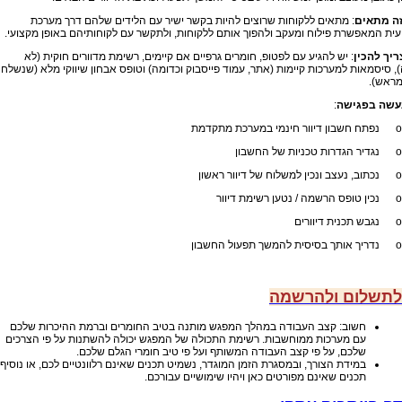
זה מתאים
: מתאים ללקוחות שרוצים להיות בקשר ישיר עם הלידים שלהם דרך מערכת
ית המאפשרת פילוח ומעקב ולהפוך אותם ללקוחות, ולתקשר עם לקוחותיהם באופן מקצועי.
ריך להכין
: יש להגיע עם לפטופ, חומרים גרפיים אם קיימים, רשימת מדוורים חוקית (לא
, סיסמאות למערכות קיימות (אתר, עמוד פייסבוק וכדומה) וטופס אבחון שיווקי מלא (שנשלח
מראש).
עשה בפגישה
:
o נפתח חשבון דיוור חינמי במערכת מתקדמת
o נגדיר הגדרות טכניות של החשבון
o נכתוב, נעצב ונכין למשלוח של דיוור ראשון
o נכין טופס הרשמה / נטען רשימת דיוור
o נגבש תכנית דיוורים
o נדריך אותך בסיסית להמשך תפעול החשבון
לתשלום ו
להרשמה
חשוב: קצב העבודה במהלך המפגש מותנה בטיב החומרים וברמת ההיכרות שלכם
עם מערכות ממוחשבות. רשימת התכולה של המפגש יכולה להשתנות על פי הצרכים
שלכם, על פי קצב העבודה המשותף ועל פי טיב חומרי הגלם שלכם.
במידת הצורך, ובמסגרת הזמן המוגדר, נשמיט תכנים שאינם רלוונטיים לכם, או נוסיף
תכנים שאינם מפורטים כאן ויהיו שימושיים עבורכם.