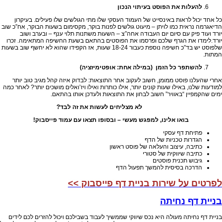
להעלות את הפוסט בעיתוי הנכון
כל אחד יכול לראות באינסייט של העמוד העסקי שלו מתי הגולשים שלו פעילים. בעיקרון
הדיאגרמה נראית כמו לויתן – מיעוט גולשים לפנות בוקר, מקסימום בשעות הבוקר, אח”כ שוב
יורד ועוד פיק עם סיום יום העבודה אחה”צ – השעות משתנות תלוי ענף – ובערב ושוב
יורד.לימדו את הגרף שלכם ופרסמו את הפוסטים בהתאם בשעת החשיפה המתאימה. זכרו
שלפוסט יש בד”כ חשיפה נוספת כעבור 18-24 שעות, אז הקפידו שהוא לא יחשף שוב בשעות
המתות.
להשתפר כל הזמן (במילה אחת: אופטימיזציה)
אחרי שהעלנו פוסט ממומן, חשוב לעקוב אחר התוצאות: לבדוק איזה קהל מגיב טוב יותר
למודעות שלנו, באילו שעות קונים יותר, אילו כותרות ואילו ויז’ואלים מושכים יותר? לאחר כמה
ימים שהקמפיין “באוויר” חשוב לבחון את התוצאות ולעדכן אותו בהתאם.
לא מצליחים לעשות את זה לבד?
בואו אלינו, למפגש מעשי – ובסופו תצאו עם עמוד פייסבוק!
פתיחת דף עסקי
הגדרות טכניות של הדף
כתיבה, עיצוב והעלאה של פוסט ראשון
כתיבה שיווקית של סטורי
גיבוש תכנית פוסטים
הדרכה בסיסית להמשך תפעול הדף
לפרטים על שירות בניית דף פייסבוק >>
בניית דף נחיתה
בניית דף נחיתה מעולה היא נכס שיווקי שממשיך לעבוד בשבילכם ויכול להזרים לכם לידים