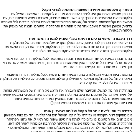
הפתרון: פלטפורמה אחידה ופשוטה, התאמה לצרכי הקהל
הפתרון שהצענו למוזיאון היה ליצור פלטפורמה אחידה לתקשורת באמצעות המייל עם
הלקוחות ועם המתעניינים. לצורך כך גיבשנו נראות אחידה, מערכת נגישה ורספונסיבית, עם
ממשק נוח וקל לשימוש, במחיר זול (אגורות בודדות לדיוור לעומת שקלים בודדים לכל מעטפה
בדואר) וכמובן אפשרות מעקב אחר נתוני הפתיחה וההקלקה, ניתוחם והבנה מה מעניין את
הלקוחות באמת.
דרך העבודה: מיפוי צרכים ורתימת בעלי העניין למטרה המשותפת
כדי להפוך את הפתרון לבר-ביצוע, ערכנו מהלך מקדים של מיפוי הצרכים של המחלקות
ותיאום ציפיות. בכך גם הנחנו תשתית לסירנגיה בין המחלקות, מיפינו את נקודות המגע עם
הלקוחות לאורך השנה וזיהינו הזדמנויות להעמקת הקשר עם הלקוחות.
בנינו תבנית בסיסית לדיוור, וממנה נוצרו תבניות בהתאמה לכל מחלקה; הדרכנו את אנשי
הקשר הרלוונטיים בכל מחלקה באופן השימוש בתכנת הדיוור, ובנינו מאגר אנשי קשר עדכני
תוך איחוד רשימות הדיוור הקיימות וטיוב הנתונים.
בהמשך, בעזרת נציגי המחלקות, בנינו תכנית דיוורים שנתית לכל מחלקה, תוך התחשבות
באופי הקהל של המחלקה ובמאפייני הפעילות, ושילוב תכנים נוספים על פעילויות של מחלקות
אחרות – שיכולים לעניין את קהל היעד.
במחלקת החינוך, למשל, הכתיבה שלנו העבירה את הדגש אל החוויה של המשתתף, ופחות
על תיאור אקדמי של התכנים ומרצים. במחלקת המוזיקה ערכנו שינוי מאסיבי בתבנית שהיתה
בשימוש, ושמחנו לגלות שגם קהל מבוגר יחסית מצטיין באחוזי פתיחה גבוהים ביותר –
ומרביתם אף פותחים את הדיוור באמצעות הסמארטפון(!).
מדידה ודיווח: לדעת יותר על הקהל ועל מה שמעניין אותו
אנו מפיקים דו"ח תקופתי או נקודתי על היקפי המשלוחים וההקלקות. יחד עם צוות המוזיאון
אנו בוחנים את הנתונים ופועלים כדי לנתח מה טעון שיפור ומה ראוי ל, את נתוני הפתיחה
וההקלקה; נוכחנו, למשל, שהוספת אפשרויות הקלקה להרחבה גם מחוץ לאתר (לווידאו,
ריאיון עם אמן וכו') מגדילה את המעורבות, ואנו מנצלים את האפשרויות הטכנולוגיות כדי
ליצור קבוצות מתעניינים נושאיות ולהעמיק את המעורבות של המדוורים.