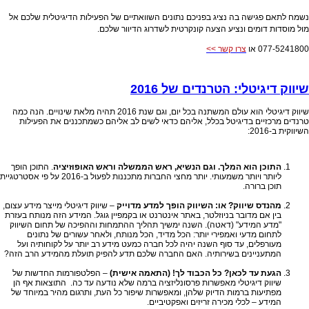
נשמח לתאם פגישה בה נציג בפניכם נתונים השוואתיים של הפעילות הדיגיטלית שלכם אל
מול מוסדות דומים ונציע
הצעה קונקרטית לשדרוג הדיוור שלכם.
077-5241800 או
צרו קשר >>
שיווק דיגיטלי: הטרנדים של 2016
שיווק דיגיטלי הוא עולם המשתנה בכל יום, וגם שנת 2016 תהיה מלאת שינויים. הנה כמה
טרנדים מרכזיים בדיגיטל בכלל, אליהם כדאי לשים לב אליהם כשמתכננים את הפעילות
השיווקית ב-2016:
התוכן הוא המלך. וגם הנשיא, ראש הממשלה וראש האופוזיציה
. התוכן הופך
ליותר ויותר משמעותי. יותר מחצי החברות מתכננות לפעול ב-2016 על פי אסטרטגיית
תוכן ברורה.
מהנדס שיווק? או: השיווק הופך למדע מדוייק
– שיווק דיגיטלי מייצר מידע עצום,
בין אם מדובר בניוזלטר, באתר אינטרנט או בקמפיין גוגל. המידע הזה מנותח בעזרת
"מדע המידע" (דאטה). השנה ימשיך תהליך ההתמחות וההפיכה של תחום השיווק
לתחום מדעי ואמפירי יותר: הכל מדיד, הכל מנותח, ולאחר עשורים של נתונים
מעורפלים, עד סוף השנה יהיה לכל חברה כמעט מידע רב יותר על לקוחותיה ועל
המתעניינים בשירותיה. האם החברה שלכם תדע להפיק תועלת מהמידע הרב הזה?
הגעת עד לכאן? כל הכבוד לך! (התאמה אישית)
– הפלטפורמות החדשות של
שיווק דיגיטלי מאפשרות פרסונליזציה ברמה שלא נודעה עד כה. התוצאות אף הן
מפתיעות ברמות הדיוק שלהן, ומאפשרות שיפור כל העת, ותרגום מהיר במיוחד של
המידע – לכלי מכירה זריזים ואפקטיביים.