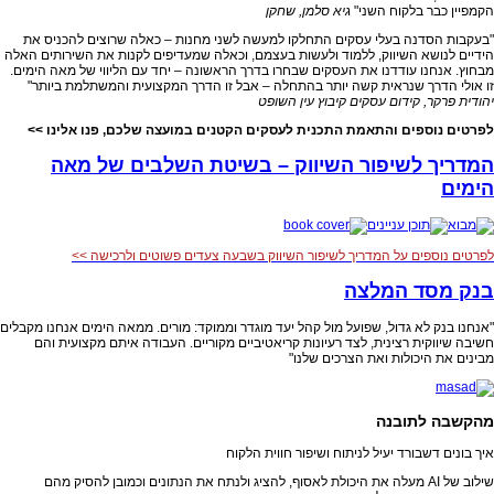
הקמפיין כבר בלקוח השני"
גיא סלמן, שחקן
"בעקבות הסדנה בעלי עסקים התחלקו למעשה לשני מחנות – כאלה שרוצים להכניס את
הידיים לנושא השיווק, ללמוד ולעשות בעצמם, וכאלה שמעדיפים לקנות את השירותים האלה
מבחוץ. אנחנו עודדנו את העסקים שבחרו בדרך הראשונה – יחד עם הליווי של מאה הימים.
זו אולי הדרך שנראית קשה יותר בהתחלה – אבל זו הדרך המקצועית והמשתלמת ביותר"
יהודית פרקר, קידום עסקים קיבוץ עין השופט
לפרטים נוספים והתאמת התכנית לעסקים הקטנים במועצה שלכם, פנו אלינו >>
המדריך לשיפור השיווק – בשיטת השלבים של מאה
הימים
לפרטים נוספים על המדריך לשיפור השיווק בשבעה צעדים פשוטים ולרכישה >>
בנק מסד המלצה
"אנחנו בנק לא גדול, שפועל מול קהל יעד מוגדר וממוקד: מורים. ממאה הימים אנחנו מקבלים
חשיבה שיווקית רצינית, לצד רעיונות קריאטיביים מקוריים. העבודה איתם מקצועית והם
מבינים את היכולות ואת הצרכים שלנו"
מהקשבה לתובנה
איך בונים דשבורד יעיל לניתוח ושיפור חווית הלקוח
שילוב של AI מעלה את היכולת לאסוף, להציג ולנתח את הנתונים וכמובן להסיק מהם