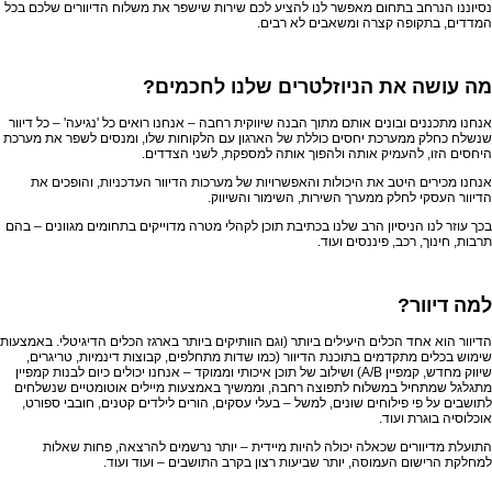
נסיוננו הנרחב בתחום מאפשר לנו להציע לכם שירות שישפר את משלוח הדיוורים שלכם בכל
המדדים, בתקופה קצרה ומשאבים לא רבים.
מה עושה את הניוזלטרים שלנו לחכמים?
אנחנו מתכננים ובונים אותם מתוך הבנה שיווקית רחבה – אנחנו רואים כל 'נגיעה' – כל דיוור
שנשלח כחלק ממערכת יחסים כוללת של הארגון עם הלקוחות שלו, ומנסים לשפר את מערכת
היחסים הזו, להעמיק אותה ולהפוך אותה למספקת, לשני הצדדים.
אנחנו מכירים היטב את היכולות והאפשרויות של מערכות הדיוור העדכניות, והופכים את
הדיוור העסקי לחלק ממערך השירות, השימור והשיווק.
בכך עוזר לנו הניסיון הרב שלנו בכתיבת תוכן לקהלי מטרה מדוייקים בתחומים מגוונים – בהם
תרבות, חינוך, רכב, פיננסים ועוד.
למה דיוור?
הדיוור הוא אחד הכלים היעילים ביותר (וגם הוותיקים ביותר בארגז הכלים הדיגיטלי. באמצעות
שימוש בכלים מתקדמים בתוכנת הדיוור (כמו שדות מתחלפים, קבוצות דינמיות, טריגרים,
שיווק מחדש, קמפיין
A/B
) ושילוב של תוכן איכותי וממוקד – אנחנו יכולים כיום לבנות קמפיין
מתגלגל שמתחיל במשלוח לתפוצה רחבה, וממשיך באמצעות מיילים אוטומטיים שנשלחים
לתושבים על פי פילוחים שונים, למשל – בעלי עסקים, הורים לילדים קטנים, חובבי ספורט,
אוכלוסיה בוגרת ועוד.
התועלת מדיוורים שכאלה יכולה להיות מיידית – יותר נרשמים להרצאה, פחות שאלות
למחלקת הרישום העמוסה, יותר שביעות רצון בקרב התושבים – ועוד ועוד.