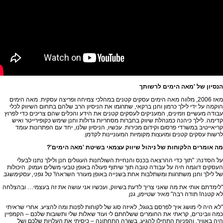
הנסיון של 'מאה הימים לרשותך
מאז 2006, מלווה מאה הימים עסקים קטנים במהלכי צמיחה ופריצה עסקית. מאה הימים
הוקמה על ידי לילך כרמון וחנן ברקאי, שתרגמו את הניסיון הרב שלהם בתחום השיווק לכלי
עבודה מעשיים וזמינים, המעניקים לעסקים קטנים את הידע והכלים שהם צריכים כדי לפרוץ
קדימה. לילך כיהנה כמנהלת שיווק בחברות מסחריות גדולות וחנן שימש כקופירייטר ואיש
קריאייטיב במשרדי פרסום וקידום מכירות. עכשיו, הניסיון שלנו, יחד עם הפתרונות עומד
לרשות עסקים קטנים ומועצות מקומיות המעוניינות לקדמן.
מה אומרים הלקוחות של ניהול שיווק עצמאי בשיטת 'מאה הימים'?
על הסדנה: "תוך כדי ההרצאה בכנס והנחיית השולחנות העגולים חנן ולילך נתנו לבעלי
העסקים דוגמה חיה על עבודה טובה תוך שיתוף פעולה באופן טבעי משלים ועמוק. היכולות
של לילך וחנן משתרגות ומשתלבות אחת בשנייה באופן מעורר השראה!'
טל גפני, עסקימשגב
"לימדתם אותי את מה שאני צריך לדעת בשיווק, ועכשיו אני עושה את זה בעצמי… ובהצלחה
לא קטנה! תודה רבה"
מאיר שטיימן, גנן
"לא היה לי מושג איך לפרסם בגוגל, לאיזה סוג של לקוחות לפנות ומה להציע. אחרי שראיתי
כמה וובינרים, קראתי את החומרים ששלחתם לי ועוד שאלות שלי ותשובות שלכם – הקמפיין
היה באוויר, והפניות התחילו להגיע. בשורה התחתונה – כיסיתי את העלויות שלכם ושל