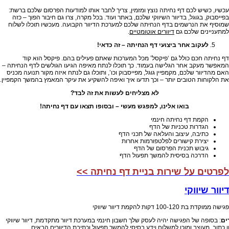
עכשיו, כשיש לכם דף נחיתה נוצץ ומזמין, צריך לחבר אותו למודעות הפרסום שלכם ברשת:
בפייסבוק, בגוגל, בדיוור השיווקי שלכם, באתר ועוד. בכל מקרה, צרו גם חיבור הפוך – כזה
שמוסיף את הנרשמים בדף הנחיתה שלכם למערכת הדיוור הקבועה. מעכשיו תוכלו לשלוח
למתעניינים שלכם גם
דיוורים אוטומטיים
.
לעקוב אחר ביצועי דף הנחיתה – זה כדאי!
דף נחיתה חכם כולל גם ‘פיקסל’ מכל המערכות שאתם פעילים בהם. פיקסל הוא קוד
המאפשר מעקב אחר הגלישה בעמוד. כך תוכלו לנתח מאיפה הגיעו הגולשים לדף הנחיתה –
האם מהדיוור שלכם, מקמפיין גוגל, מפייסבוק וכו’, ותוכלו גם לנתח איזה מקור תנועה מכניס
את הלקוחות הטובים יותר – וכך תדעו איך ואיפה להשקיע את עיקר המאמץ בהמשך הקמפיין.
לא מצליחים לעשות את זה לבד?
בואו אלינו, למפגש מעשי – ובסופו תצאו עם דף נחיתה!
הקמת דף נחיתה חינמי
הגדרות טכניות של הדף
כתיבה, עיצוב והעלאה של תכני הדף
יצירת קישורים לפלטפורמות אחרות
גיבוש תכנית הפרסום של הדף
הדרכה בסיסית להמשך תפעול הדף
לפרטים על שירות בניית דף נחיתה >>
דיוור שיווקי
פגישה ממוקדת בת 100-120 דקות להקמת דיוור שיווקי
ים
: בסופה של הפגישה יהיה לעסק שלך חשבון חינמי במערכת דיוור מתקדמת, דיוור שיווקי
 כתוב, מעוצב ומוכן למשלוח וידע בסיסי להמשך תפעול וכתיבת הדיוורים הבאים.