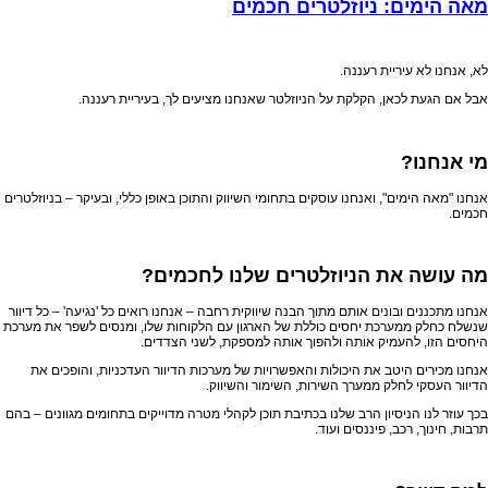
מאה הימים: ניוזלטרים חכמים
לא, אנחנו לא עיריית רעננה.
אבל אם הגעת לכאן, הקלקת על הניוזלטר שאנחנו מציעים לך, בעיריית רעננה.
מי אנחנו?
אנחנו "מאה הימים", ואנחנו עוסקים בתחומי השיווק והתוכן באופן כללי, ובעיקר – בניוזלטרים
חכמים.
מה עושה את הניוזלטרים שלנו לחכמים?
אנחנו מתכננים ובונים אותם מתוך הבנה שיווקית רחבה – אנחנו רואים כל 'נגיעה' – כל דיוור
שנשלח כחלק ממערכת יחסים כוללת של הארגון עם הלקוחות שלו, ומנסים לשפר את מערכת
היחסים הזו, להעמיק אותה ולהפוך אותה למספקת, לשני הצדדים.
אנחנו מכירים היטב את היכולות והאפשרויות של מערכות הדיוור העדכניות, והופכים את
הדיוור העסקי לחלק ממערך השירות, השימור והשיווק.
בכך עוזר לנו הניסיון הרב שלנו בכתיבת תוכן לקהלי מטרה מדוייקים בתחומים מגוונים – בהם
תרבות, חינוך, רכב, פיננסים ועוד.