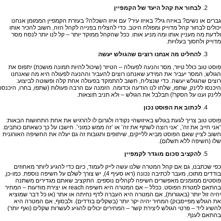
לבחור את קהל היעד של הקמפיין
גברים או נשים? באיזה גיל? באיזו עיר? עם איזו השכלה? בעזרת הקמפיין הממומן אנחנו
יכולים לבחור קהל מדוייק ומפולח היטב. כדי להצליח בפנייה לקהל הזה, חשוב להכיר אותו
ולדעת מה מעניין אותו ומה מניע אותו. ככל שהקהל ממוקד יותר – קל לנו יותר לנסח מסר
מדוייק ולחסוך בעלויות.
להחליט מה אנחנו רוצים שהגולש יעשה
פוסט טוב כולל טיזר, מסר והנעה לפעולה – הטיזר (שיכול להיות תמונה מושכת) יתפוס את
הגולש, המסר יעביר את המידע שאנחנו רוצים להעביר וההנעה לפעולה היא מה שאנחנו
רוצים שהגולש יעשה. כדי שנצליח, חשוב להתמקד בפעולה אחת קלה ופשוטה לביצוע:
היכנסו ללינק, שתפו, שלחו לנו הודעה וכדומה. הזמנה עם הרבה פעולות (שתפו, בחרו, היכנסו
ללינק וענו על הסקר!) תבלבל את הגולש – ולא תניב תוצאות.
לכתוב את הפוסט נכון
פוסט טוב צריך לגעת בגולש באיזושהי נקודה ולגרום לו להרגיש את אחת התחושות הבאות:
‘אני חייב את זה’, ‘אני רוצה לשתף את זה’ או ‘זה ממש כמוני’. חישבו על כך כשאתם כותבים.
חשוב לציין שאם הפוסט מביא ללייקים, שיתופים ותגובות זה גם יעלה את החשיפה האורגנית
שלו (חשיפה ללא תשלום).
להקציב סכום מוגדר לקמפיין
כפי שכתבנו, גם אם קהל המטרה שלנו עשה לייק לעמוד, כיום כדי להגיע ליותר מאחוזים
בודדים מתוכו, מעבר לכתיבה נכונה (ראו סעיף 4), יש צורך לשלם על חשיפה נוספת. כמו-כן,
פוסטים ממומנים מאפשרים חשיפה לקהלים נוספים. התקציב שאתם מגדירים משתנה
בהתאם למטרת הפוסט. ככלל – אם המטרה היא חשיפה
reach
או יצירת מודעות – המחיר
יהיה זול יותר (באגורות), אם המטרה היא העברה לדף נחיתה או אתר (או כל דבר שמוציא
את הגולש מפייסבוק) המחיר יהיה יקר יותר (בשקלים בודדים). ולבסוף, אם המטרה היא
להשיג ליד – פרטי הגולש ליצירת קשר – המחירים יכולים להגיע לעשרות שקלים (ואף יותר)
בהתאם לענף.