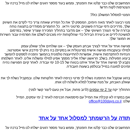
המחשבים שלנו כבר קלטו את הזמנתך, וממש בעוד מספר רגעים ישלחו לנו מייל ברכה על
הצטרפות לקוח חדש!
המנוי למסלול המשולב כולל:
מנוי רבעוני לאתר מאה הימים, המספק לך את כל המידע שאתה צריך כדי לקדם את השיווק
שלך, מדריכים ודפי עבודה פשוטים, סרטוני וידאו. כל החומרים מסודרים בתצוגה נוחה
וברורה על פי הצורך השיווקי שלך – אם מדובר בתהליך המכירה שצריך שיפור, בפרסום
למשיכת לידים או ביצירת הבידול כדי שהלקוחות יהיו מוכנים לשלם את הפרמיה עבור השירות
או המוצר שלך.
פגישה אחד על אחד לצורך אבחון העסק שלך – אנו שולחים אליך
שאלון עומק
למילוי ובעקבותיו פגישה אישית (פרונטלית או בסקייפ) בה ניתן לך פידבק אישי אסטרטגי,
הנחיות להתקדמות אישית, אפשרות להתייעצות טלפונית בהמשך והפניה לספקים להמשך
ביצוע הפעילות. בשלב הראשון ישלח אלייך מסמך אפיון למילוי ומשלוח אלינו. לאחר השלמתו
נקבע לך פגישה אחד על אחד איתנו בטווח של 10-15 ימי עבודה. לאחר קיום הפגישה נהיה
זמינים למענה במייל ובטלפון בשעות העבודה.
ברגע שנקבל את ההזמנה נשלח לך פרטי כניסה לאתר הלקוחות שלנו. ובמקביל נשלח לך את
שאלון האבחון, על מנת שתוכל למלא ולשלוח לנו אותו.
התהליך יקח
עד 2 ימי עסקים
(לרוב פחות, אבל אין טעם ליצור קשר לפני)
אם במקרה לא קיבלת את המייל עם סיסמאות הכניסה לאחר 2 ימי עסקים, המייל
שלנו:
office@100days.co.il
תודה על הרשמתך למסלול אחד על אחד
המחשבים שלנו כבר קלטו את הזמנתך, וממש בעוד מספר רגעים ישלחו לנו מייל ברכה על