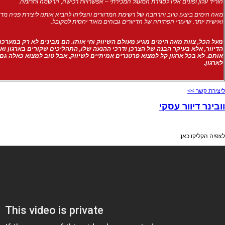
הוריד עלון ופונים אליו לסגירת המעגל המכירתי – אפשרויות רכישה, הרשמה ותרומה.
מאה הימים ביצעו טיוב והרחבה של רשימת המדוורים והצליחו להביא אותנו ליצירת פניה מדו
ואישית יותר. שיעורי הפתיחה של הדיוורים גבוהים מאוד יחסית למקובל.
מעל הכל, צוות מאה הימים מגיע מעולם השיווק וחי אותו. הם מבינים לא רק במערכו
הדיוור, אלא בעיקר הבנה של הצרכן ודרכי ההנעה שלו, התהליכים שקורים בארגון וא
אותם. לא בכל ארגון קל למצוא פרטנרים אמיתיים לשיווק, אבל טוב למצוא כאלה גם
לארגון.
ליצירת קשר >>
וובינר דיוור עסקי
לצפיה הקליקו כאן: