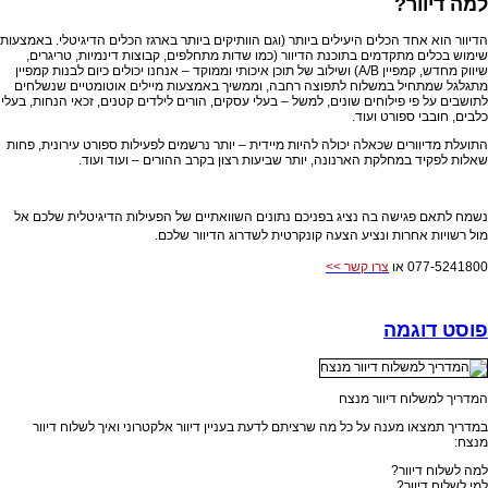
למה דיוור?
הדיוור הוא אחד הכלים היעילים ביותר (וגם הוותיקים ביותר בארגז הכלים הדיגיטלי. באמצעות
שימוש בכלים מתקדמים בתוכנת הדיוור (כמו שדות מתחלפים, קבוצות דינמיות, טריגרים,
שיווק מחדש, קמפיין
A/B
) ושילוב של תוכן איכותי וממוקד – אנחנו יכולים כיום לבנות קמפיין
מתגלגל שמתחיל במשלוח לתפוצה רחבה, וממשיך באמצעות מיילים אוטומטיים שנשלחים
לתושבים על פי פילוחים שונים, למשל – בעלי עסקים, הורים לילדים קטנים, זכאי הנחות, בעלי
כלבים, חובבי ספורט ועוד.
התועלת מדיוורים שכאלה יכולה להיות מיידית – יותר נרשמים לפעילות ספורט עירונית, פחות
שאלות לפקיד במחלקת הארנונה, יותר שביעות רצון בקרב ההורים – ועוד ועוד.
נשמח לתאם פגישה בה נציג בפניכם נתונים השוואתיים של הפעילות הדיגיטלית שלכם אל
מול רשויות אחרות ונציע
הצעה קונקרטית לשדרוג הדיוור שלכם.
077-5241800 או
צרו קשר >>
פוסט דוגמה
המדריך למשלוח דיוור מנצח
במדריך תמצאו מענה על כל מה שרציתם לדעת בעניין דיוור אלקטרוני ואיך לשלוח דיוור
מנצח:
למה לשלוח דיוור?
למי לשלוח דיוור?