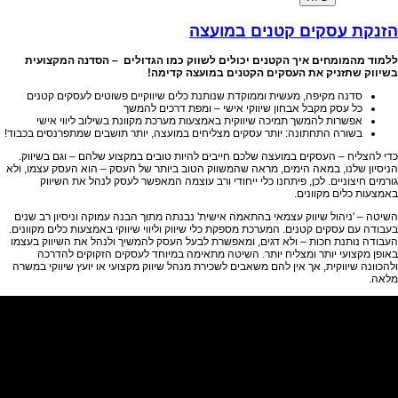
הזנקת עסקים קטנים במועצה
ללמוד מהמומחים איך הקטנים יכולים לשווק כמו הגדולים – הסדנה המקצועית
בשיווק שתזניק את העסקים הקטנים במועצה קדימה!
סדנה מקיפה, מעשית וממוקדת שנותנת כלים שיווקיים פשוטים לעסקים קטנים
כל עסק מקבל אבחון שיווקי אישי – ומפת דרכים להמשך
אפשרות להמשך תמיכה שיווקית באמצעות מערכת מקוונת בשילוב ליווי אישי
בשורה התחתונה: יותר עסקים מצליחים במועצה, יותר תושבים שמתפרנסים בכבוד!
כדי להצליח – העסקים במועצה שלכם חייבים להיות טובים במקצוע שלהם – וגם בשיווק.
הניסיון שלנו, במאה הימים, מראה שהמשווק הטוב ביותר של העסק – הוא העסק עצמו, ולא
גורמים חיצוניים. לכן, פיתחנו כלי ייחודי ורב עוצמה המאפשר לעסק לנהל את השיווק
באמצעות כלים מקוונים.
השיטה – 'ניהול שיווק עצמאי בהתאמה אישית' נבנתה מתוך הבנה עמוקה וניסיון רב שנים
בעבודה עם עסקים קטנים. המערכת מספקת כלי שיווק וליווי שיווקי באמצעות כלים מקוונים.
העבודה נותנת חכות – ולא דגים, ומאפשרת לבעל העסק להמשיך ולנהל את השיווק בעצמו
באופן מקצועי יותר ומצליח יותר. השיטה מתאימה במיוחד לעסקים הזקוקים להדרכה
ולהכוונה שיווקית, אך אין להם משאבים לשכירת מנהל שיווק מקצועי או יועץ שיווקי במשרה
מלאה.