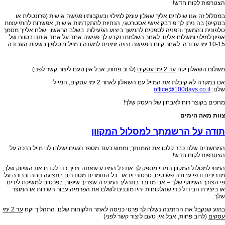
הצטרפות לקוח חדש!
במסלול זה אנו שולחים אליך
שאלון עומק למילוי ובעקבותיו פגישה אישית (פרונטלית או
בסקייפ) בה ניתן לך פידבק אישי אסטרטגי, הנחיות להתקדמות אישית, אפשרות להתייעצות
טלפונית בהמשך והפניה לספקים להמשך ביצוע הפעילות. בשלב הראשון ישלח אלייך מסמך
אפיון למילוי ומשלוח אלינו. לאחר השלמתו נקבע לך פגישה אחד על אחד איתנו בטווח של
10-15 ימי עבודה. לאחר קיום הפגישה נהיה זמינים למענה במייל ובטלפון בשעות העבודה.
משלוח השאלון יקח
עד 2 ימי עסקים
(לרוב פחות, אבל אין טעם ליצור קשר לפני)
אם במקרה לא קיבלת את המייל עם השאלון לאחר 2 ימי עסקים, המייל
שלנו:
office@100days.co.il
מחכים בקוצר רוח לאבחון של העסק שלך!
צוות מאה הימים
תודה על הרשמתך למסלול המקוון
המחשבים שלנו כבר קלטו את הזמנתך, וממש בעוד מספר רגעים ישלחו לנו מייל ברכה על
הצטרפות לקוח חדש!
המנוי למסלול המקוון המנוי מספק לך את כל המידע שאתה צריך כדי לקדם את השיווק שלך,
מדריכים ודפי עבודה פשוטים, סרטוני וידאו. כל החומרים מסודרים בתצוגה נוחה וברורה על
פי הצורך השיווקי שלך – אם מדובר בתהליך המכירה שצריך שיפור, בפרסום למשיכת לידים
או ביצירת הבידול כדי שהלקוחות יהיו מוכנים לשלם את הפרמיה עבור השירות או המוצר
שלך.
ברגע שנקבל את ההזמנה נשלח לך פרטי כניסה לאתר הלקוחות שלנו. התהליך יקח
עד 2 ימי
עסקים
(לרוב פחות, אבל אין טעם ליצור קשר לפני)