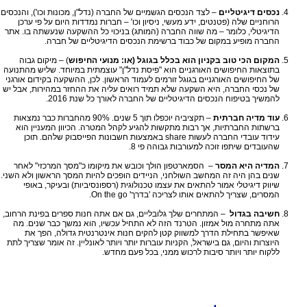
נכסים דיגיטליים
– לצד הנכסים הגשמיים של החברה (נדל"ן, מכונות וכו'), והנכסים
הרוחניים שלה (פטנטים, ידע מעשי, ניסיון וכו' – חברות נמדדות היום על פי ערכן
הדיגיטלי, כלומר – מה שווה החברה (המותג) בניכוי כל ההשקעה שנעשתה בו. אתר
החברה מופיע במקום של כבוד ברשימת הנכסים הדיגיטליים של חברה.
המקום הכי טוב בקניון הוא בכלל בגוגל (או: מנועי החיפוש
) – מיקום גבוה
בתוצאות החיפושים האורגניים הוא "פיסת נדל"ן" עוצמתית במיוחד. שליש מהתנועה
של החיפושים האורגניים בגוגל זורמים לעמוד הראשון. לכן, ההשקעה בקידום אורגני
של נכסי החברה, היא השקעה שלא תמיד רואים עליה את ההחזר במהירות, אבל יש
להמשיך בטיפוח הנכסים הדיגיטליים של החברה לאורך כל שנת 2016.
עוד מדיה חברתית
– תקציביה יוכפלו תוך 5 שנים. 90% מהחברות כבר נמצאות
ברשתות החברתיות, אך רבות מתקשות להגיע לקהל המטרה. הכיוון המעניין הוא
עידוד עובדי החברה לעשות
share
באמצעות חשבונות הפייסבוק שלהם. תוכן
שהעובדים שיתפו זוכה למעורבות גבוהה פי 8.
המדיה היא המסר
– הסמארטפון הולך וכובש את מיקומו כ"מסך המרכזי" לאחר
שנים בהן היה זה המחשב השולחני, הניידים הופכים להיות המסך הראשון ולא השני.
שיווק דיגיטלי אמור להתאים את עצמו טכנולוגית (רספונסיביות) ובעיקר, באופי
המסרים, שצריך להתאים אותו לצריכה 'בדרך'
On the go
.
חשיבה בגדול
– המתחרים שלך גלובליים, גם אם אתה חנות ספרים בפינת הרחוב,
אתה מתחרה מול אמזון. הטרנד הזה לא התחיל עכשיו, הוא נמשך כבר שנים. מה
שאיפשר בתחילת הדרך למשווק קטן להקים חנות אינטרנטית גדולה, הפך את
היוצרות והיום, גם בישראל, הקניות עוברות יותר ויותר לאונליין. זה אומר שצריך לתת
ללקוח יותר ויותר סיבות לרכוש ממני, בכל פעם מחדש.