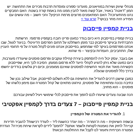
מנהלי שיווק ושירות במוזיאונים, מועדוני ספורט ומוסדות תרבות מכירים את התחושה: יש
המון “דאטה” באוויר, אבל קשה מאוד להבין ממנו מה באמת קורה בשטח. האם המבקרים
נהנו מהתערוכה? האם המתאמנים מרוצים מרמת הניקיון? והכי חשוב – מה עושים עם
המידע הזה מחר בבוקר?
קרא עוד >
בניית קמפיין פייסבוק
בניית קמפיין בפייסבוק היא כיום בגדר כמעט פריט חובה בקמפיין פרסומי. הרשתות
החברתיות ובעיקר פייסבוק כבר מזמן השתלטו על תחום הפרסום הדיגיטלי. בניגוד לגוגל, שבו
אנחנו מפרסמים בעיקר למי שמחפש, בפייסבוק אנחנו פונים לקהל מטרה על פי תחומי העניין
שלו, התחביבים, העמדות ובקיצור – מי שהוא.
אם בעבר, עסק יכול היה להסתפק ביצירת קהילת עוקבים ופרסום פוסטים שיעודדו מעורבות,
כיום כמעט שלא ניתן להגיע לקהלי היעד ללא פרסום ממומן. הסיבה לכך היא, שפייסבוק
הקשיחה מאוד את תנאי החשיפה לפוסטים שאינם ממומנים, וכיום רק גולשים בודדים יחשפו
בדרך כלל לפוסטים שנעלה.
כמובן שישנן דרכים להגדיל את החשיפה גם ללא תשלום לפייסבוק, אבל שילוב נכון של
כתיבה נכונה ומתאימה של פוסטים, טירגוט מתאים של קהל המטרה וגם מימון כלשהו של
פוסטים – הוא מחויב.
הנה שבעה צעדים שיעזרו לכם להפוך את פייסבוק לכלי שימושי ויעיל לשיווק עבורכם:
בניית קמפיין פייסבוק – 7 צעדים בדרך לקמפיין אפקטיבי
להגדיר את המטרה של הקמפיין
ובשפה השיווקית – מה ה’המרה’ – מה יוגדר כהשגת ליד – לעודד רכישות? להגביר תדירות
קנייה? לחזק את נאמנות לקוחות ולשמר אותם? “לחמם” לידים לקראת שיחת מכירה? הגדרת
המטרה הכרחית ותעזור לנו לקבל את ההחלטות הבאות!