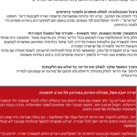
ניצול הטכנולוגיה: למלא מופעים ולמכור כרטיסים
כדי להפיק את המיטב, יצרנו דפי נחיתה ואפשרויות הרשמה ישירה לקבוצות דיוור. הוספנו
"טריגרים" – לזיהוי המקליקים לפי נושאים, ופנינו באופן יזום למתעניינים באירוע מסויים כדי
למכור כרטיסים.
התוצאה: פחות הוצאות, יותר תוצאות
– וסגירה של המעגל המכירתי
חלק גדול מהמחלקות עברו לשימוש בכלי הדיוור במייל, והן מרוצות מאוד. התוצאה היא שיותר
ויותר תקשורת עם הלקוחות נעשית מדידה, לצד שיפור בתדמית המוזיאון ואפשרות לצמצום
הוצאות הדואר ולסגירה של שרשרת המכירה.
נוצר ערוץ תקשורת קל וזמין, המאפשר לגייס קהל לפעילויות חדשניות, לשתף פעולה עם גורמי
תרבות נוספים ועם העירייה ולהפוך רעיונות שיווקיים לבני ביצוע בעלויות פשוטות.
הערך המוסף שלנו: לשלב את הדיוור בדיאלוג עם הלקוחות
להפוך את הדיוור לחלק מתהליך ודיאלוג ולא תרגום של מודעה או קומוניקט למדיה
הדיגיטלית.
שירה יעבץ-אפל, מנהלת השיווק במוזיאון תל אביב לאמנות:
אנחנו עובדים כבר יותר משנה עם מאה הימים ואני בהחלט יכולה להגיד שעשינו יחד מהפכה
דיגיטלית. הקהל מרוצה יותר, התוצר מכובד יותר ומתאים לשפה המוזיאלית, הרבה בזכות הכ
השיווקית המוצלחת של מאה הימים.
יחד, הצלחנו להעביר את הדיוור לניהול עצמי של המחלקות – גם כאלה שנדמה היה שאין זה 
בזכות מאה הימים הדיוור הפך לכלי מכירה. יש לנו אפשרות לחשוף פעילויות שבעבר לא קיבל
מספקת.
במחלקות השונות מבצעים 'חיתוכים' על המקליקים ויוצרים איתם תקשורת ישירה, יודעים בדיו