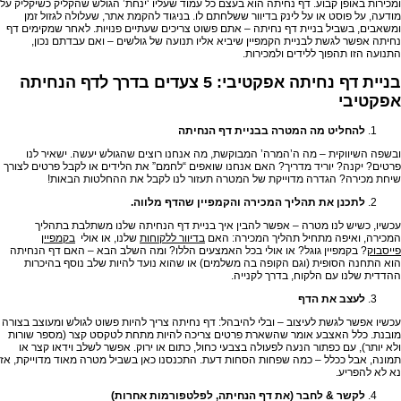
ומכירות באופן קבוע. דף נחיתה הוא בעצם כל עמוד שעליו ‘ינחת’ הגולש שהקליק כשיקליק על
מודעה, על פוסט או על לינק בדיוור ששלחתם לו. בניגוד להקמת אתר, שעלולה לגזול זמן
ומשאבים, בשביל בניית דף נחיתה – אתם פשוט צריכים שעתיים פנויות. לאחר שמקימים דף
נחיתה אפשר לגשת לבניית הקמפיין שיביא אליו תנועה של גולשים – ואם עבדתם נכון,
התנועה הזו תהפוך ללידים ולמכירות.
בניית דף נחיתה אפקטיבי:
5 צעדים בדרך לדף הנחיתה
אפקטיבי
להחליט מה המטרה בבניית דף הנחיתה
ובשפה השיווקית – מה ה’המרה’ המבוקשת, מה אנחנו רוצים שהגולש יעשה. ישאיר לנו
פרטים? יקנה? יוריד מדריך? האם אנחנו שואפים “לחמם” את הלידים או לקבל פרטים לצורך
שיחת מכירה? הגדרה מדוייקת של המטרה תעזור לנו לקבל את ההחלטות הבאות!
לתכנן את תהליך המכירה והקמפיין שהדף מלווה.
עכשיו, כשיש לנו מטרה – אפשר להבין איך בניית דף הנחיתה שלנו משתלבת בתהליך
המכירה, ואיפה מתחיל תהליך המכירה: האם
בדיוור ללקוחות
שלנו, או אולי
בקמפיין
פייסבוק
? בקמפיין גוגל? או אולי בכל האמצעים הללו? ומה השלב הבא – האם דף הנחיתה
הוא התחנה הסופית (וגם הקופה בה משלמים) או שהוא נועד להיות שלב נוסף בהיכרות
ההדדית שלנו עם הלקוח, בדרך לקנייה.
לעצב את הדף
עכשיו אפשר לגשת לעיצוב – ובלי להיבהל: דף נחיתה צריך להיות פשוט לגולש ומעוצב בצורה
מובנת. כלל האצבע אומר שהשארת פרטים צריכה להיות מתחת לטקסט קצר (מספר שורות
ולא יותר), עם כפתור הנעה לפעולה בצבעי כחול, כתום או ירוק. אפשר לשלב וידאו קצר או
תמונה, אבל ככלל – כמה שפחות הסחות דעת. התכנסנו כאן בשביל מטרה מאוד מדוייקת, אז
נא לא להפריע.
לקשר & לחבר (את דף הנחיתה, לפלטפורמות אחרות)